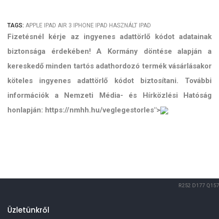
TAGS:
APPLE
IPAD AIR 3
IPHONE
IPAD
HASZNÁLT IPAD
Fizetésnél kérje az ingyenes adattörlő kódot adatainak
biztonsága érdekében! A Kormány döntése alapján a
kereskedő minden tartós adathordozó termék vásárlásakor
köteles ingyenes adattörlő kódot biztosítani. További
információk a Nemzeti Média- és Hírközlési Hatóság
honlapján: https://nmhh.hu/veglegestorles">
R252
D177
Q157
Üzletünkről