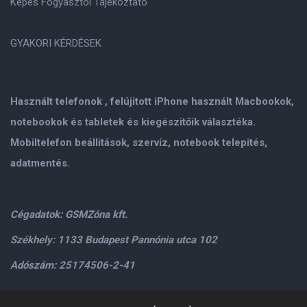
Képes Fogyasztói Tájékoztató
GYAKORI KÉRDÉSEK
Használt telefonok , felújitott iPhone használt Macbookok,
notebookok és tabletek és kiegészitőik választéka.
Mobiltelefon beállitások, szervíz, notebook telepités,
adatmentés.
Cégadatok: GSMZóna kft.
Székhely: 1133 Budapest Pannónia utca 102
Adószám: 25174506-2-41
Személyes átvétel: GSMZóna kft. 1134.Bp. Váci út 9-15