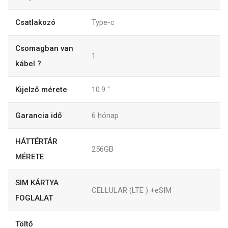
Csatlakozó
Type-c
Csomagban van
1
kábel ?
Kijelző mérete
10.9
"
Garancia idő
6
hónap
HÁTTÉRTÁR
256GB
MÉRETE
SIM KÁRTYA
CELLULAR (LTE ) +eSIM
FOGLALAT
Töltő