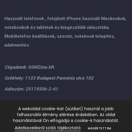
Használt telefonok , felújitott iPhone használt Macbookok,
notebookok és tabletek és kiegészitőik választéka.
Mobiltelefon beállitások, szervíz, notebook telepités,
adatmentés.
Cégadatok: GSMZóna kft.
Székhely: 1133 Budapest Pannónia utca 102
Adószám: 25174506-2-41
Személyes átvétel: GSMZóna kft. 1134.Bp. Váci út 9-15
A weboldal cookie-kat (sütiket) használ a jobb
felhasználói élmény elérése érdekében. Az oldal
H-P: 9.00-17.00,Szo: 9.00-13.00
+36205534995
+36209906363
használatával Ön elfogadja a cookie-k használatát.
/>email:
info@gsmzona.hu
gsmzonakft@gmail.com
Adatkezelésről szóló tájékoztató
MEGÉRTETTEM