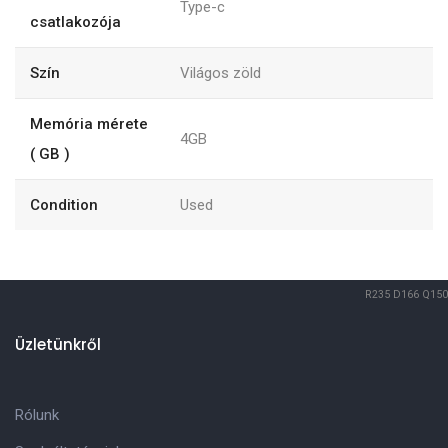
Type-c
csatlakozója
Szín
Világos zöld
Memória mérete
4GB
( GB )
Condition
Used
R235
D166
Q150
Üzletünkről
Rólunk