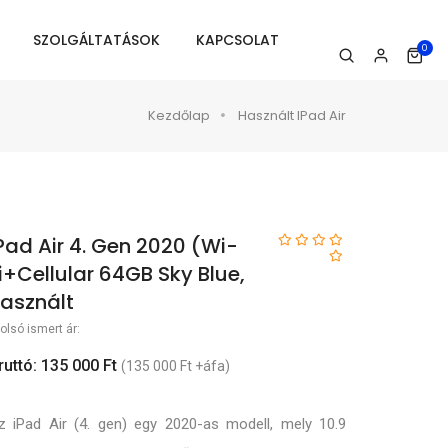
SZOLGÁLTATÁSOK
KAPCSOLAT
0
Kezdőlap
Használt IPad Air
Pad Air 4. Gen 2020 (Wi-
i+Cellular 64GB Sky Blue,
asznált
olsó ismert ár:
ruttó: 135 000 Ft
(135 000 Ft +áfa)
z iPad Air (4. gen) egy 2020-as modell, mely 10.9