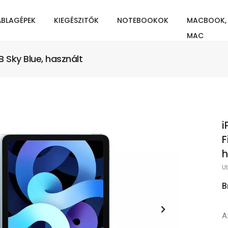
ÁBLAGÉPEK
KIEGÉSZITŐK
NOTEBOOKOK
MACBOOK,
MAC
B Sky Blue, használt
i
F
h
Ut
B
A