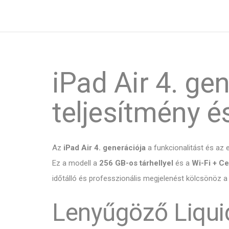
iPad Air 4. g
teljesítmény és
Az
iPad Air 4. generációja
a funkcionalitást és az 
Ez a modell a
256 GB-os tárhellyel
és a
Wi-Fi + Ce
időtálló és professzionális megjelenést kölcsönöz a
Lenyűgöző Liquid