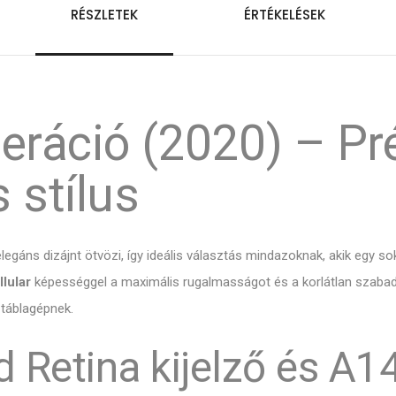
RÉSZLETEK
ÉRTÉKELÉSEK
eneráció (2020) – 
 stílus
elegáns dizájnt ötvözi, így ideális választás mindazoknak, akik egy s
llular
képességgel a maximális rugalmasságot és a korlátlan szabadsá
 táblagépnek.
 Retina kijelző és A14