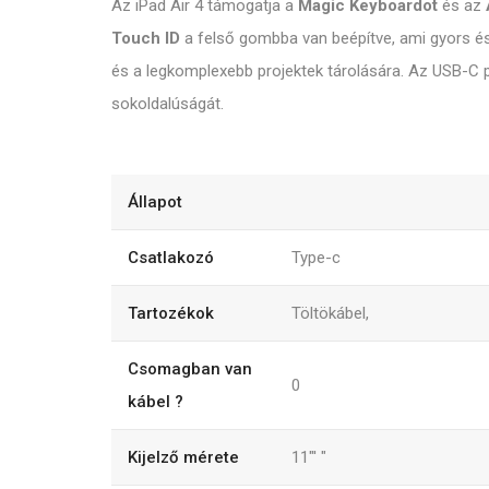
Az iPad Air 4 támogatja a
Magic Keyboardot
és az
Touch ID
a felső gombba van beépítve, ami gyors és
és a legkomplexebb projektek tárolására. Az USB-C po
sokoldalúságát.
Állapot
Csatlakozó
Type-c
Tartozékok
Töltökábel,
Csomagban van
0
kábel ?
Kijelző mérete
11"'
"