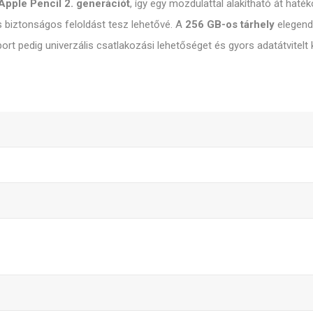
Apple Pencil 2. generációt
, így egy mozdulattal alakítható át hat
 biztonságos feloldást tesz lehetővé. A
256 GB-os tárhely
elegendő
rt pedig univerzális csatlakozási lehetőséget és gyors adatátvitelt 