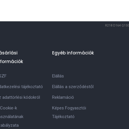
R218
D164
Q150
ásárlási
Egyéb információk
nformációk
SZF
Elállás
atkezelési tájékoztató
Elállás a szerződéstől
 adattörlési kódokról
Reklamáció
 Cookie-k
Képes Fogyasztói
asználatának
Tájékoztató
zabályzata