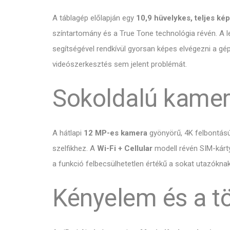
A táblagép előlapján egy
10,9 hüvelykes, teljes ké
színtartomány és a True Tone technológia révén. A 
segítségével rendkívül gyorsan képes elvégezni a gép
videószerkesztés sem jelent problémát.
Sokoldalú kamer
A hátlapi
12 MP-es kamera
gyönyörű, 4K felbontású
szelfikhez. A
Wi-Fi + Cellular
modell révén SIM-kárty
a funkció felbecsülhetetlen értékű a sokat utazókna
Kényelem és a tö