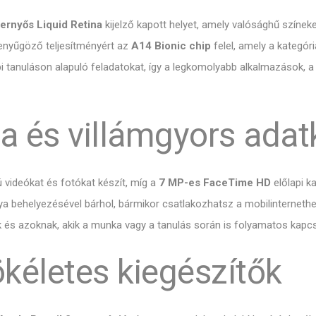
pernyős Liquid Retina
kijelző kapott helyet, amely valósághű színeke
lenyűgöző teljesítményért az
A14 Bionic chip
felel, amely a kategór
i tanuláson alapuló feladatokat, így a legkomolyabb alkalmazások, a g
a és villámgyors adat
 videókat és fotókat készít, míg a
7 MP-es FaceTime HD
előlapi k
a behelyezésével bárhol, bármikor csatlakozhatsz a mobilinternethez
k és azoknak, akik a munka vagy a tanulás során is folyamatos kapc
kéletes kiegészítők