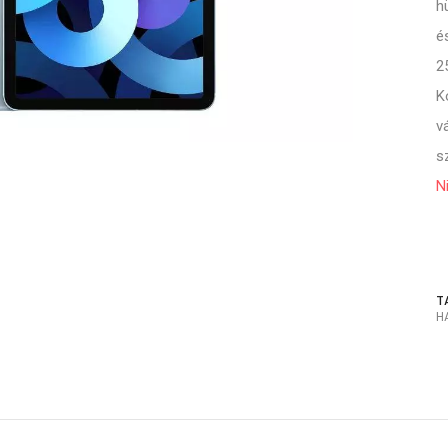
h
é
2
K
v
s
N
T
H