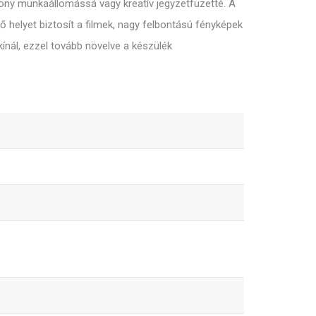
ékony munkaállomássá vagy kreatív jegyzetfüzetté. A
 helyet biztosít a filmek, nagy felbontású fényképek
kínál, ezzel tovább növelve a készülék