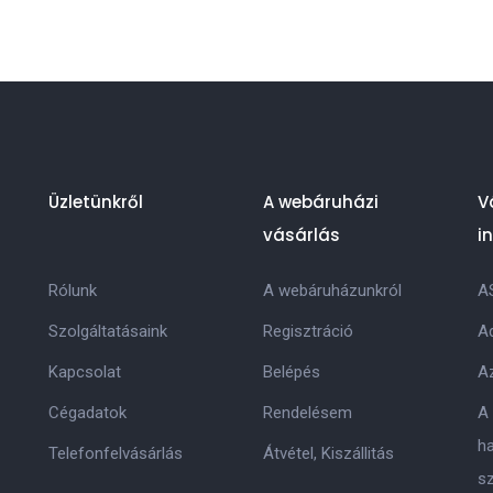
Üzletünkről
A webáruházi
V
vásárlás
i
Rólunk
A webáruházunkról
A
Szolgáltatásaink
Regisztráció
Ad
Kapcsolat
Belépés
Az
Cégadatok
Rendelésem
A
h
Telefonfelvásárlás
Átvétel, Kiszállitás
s