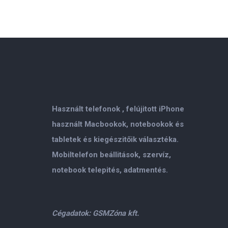
Használt telefonok , felújitott iPhone
használt Macbookok, notebookok és
tabletek és kiegészitőik választéka.
Mobiltelefon beállitások, szervíz,
notebook telepités, adatmentés.
Cégadatok: GSMZóna kft.