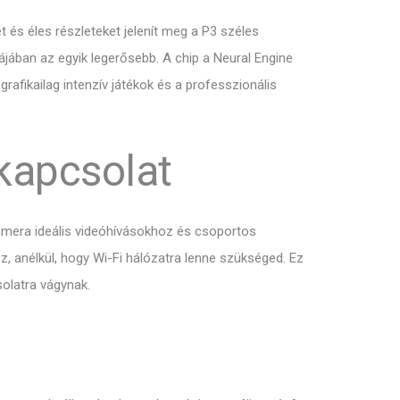
t és éles részleteket jelenít meg a P3 széles
iájában az egyik legerősebb. A chip a Neural Engine
rafikailag intenzív játékok és a professzionális
kapcsolat
amera ideális videóhívásokhoz és csoportos
, anélkül, hogy Wi-Fi hálózatra lenne szükséged. Ez
solatra vágynak.