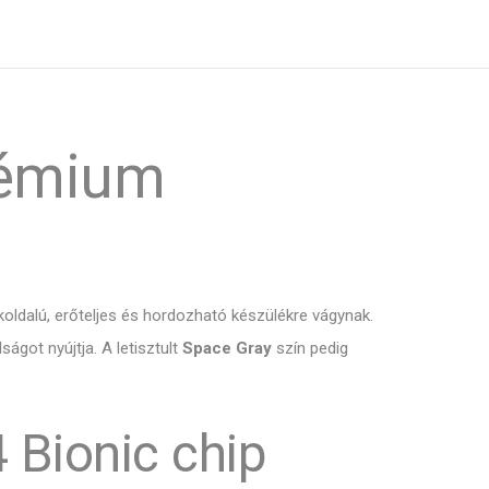
Prémium
okoldalú, erőteljes és hordozható készülékre vágynak.
got nyújtja. A letisztult
Space Gray
szín pedig
 Bionic chip