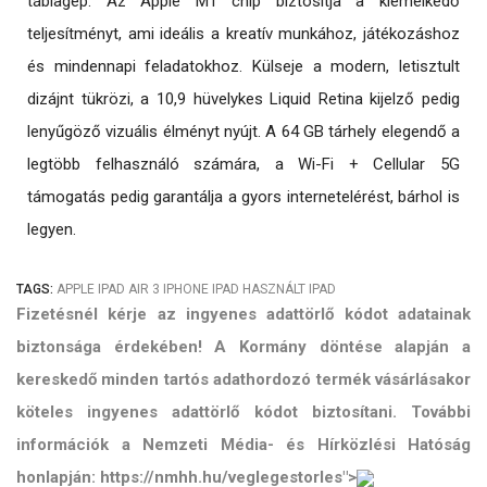
táblagép. Az Apple M1 chip biztosítja a kiemelkedő
teljesítményt, ami ideális a kreatív munkához, játékozáshoz
és mindennapi feladatokhoz. Külseje a modern, letisztult
dizájnt tükrözi, a 10,9 hüvelykes Liquid Retina kijelző pedig
lenyűgöző vizuális élményt nyújt. A 64 GB tárhely elegendő a
legtöbb felhasználó számára, a Wi-Fi + Cellular 5G
támogatás pedig garantálja a gyors internetelérést, bárhol is
legyen.
TAGS:
APPLE
IPAD AIR 3
IPHONE
IPAD
HASZNÁLT IPAD
Fizetésnél kérje az ingyenes adattörlő kódot adatainak
biztonsága érdekében! A Kormány döntése alapján a
kereskedő minden tartós adathordozó termék vásárlásakor
köteles ingyenes adattörlő kódot biztosítani. További
információk a Nemzeti Média- és Hírközlési Hatóság
honlapján: https://nmhh.hu/veglegestorles">