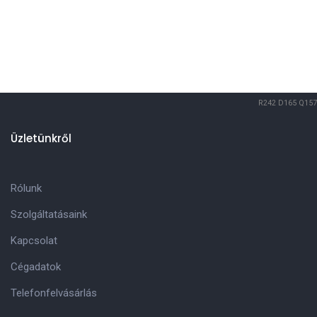
R242
D165
Q157
Üzletünkről
Rólunk
Szolgáltatásaink
Kapcsolat
Cégadatok
Telefonfelvásárlás