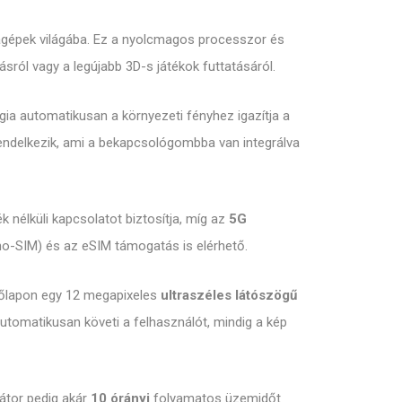
blagépek világába. Ez a nyolcmagos processzor és
sról vagy a legújabb 3D-s játékok futtatásáról.
ia automatikusan a környezeti fényhez igazítja a
 rendelkezik, ami a bekapcsológombba van integrálva
 nélküli kapcsolatot biztosítja, míg az
5G
ano-SIM) és az eSIM támogatás is elérhető.
előlapon egy 12 megapixeles
ultraszéles látószögű
utomatikusan követi a felhasználót, mindig a kép
látor pedig akár
10 órányi
folyamatos üzemidőt