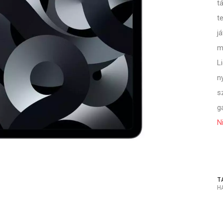
t
t
j
m
L
n
s
g
N
T
H