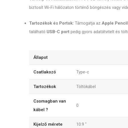
biztosít Wi-Fi hálózaton történő böngészés vagy vi
Tartozékok és Portok:
Támogatja az
Apple Pencil
található
USB-C port
pedig gyors adatátvitelt és töl
Állapot
Csatlakozó
Type-c
Tartozékok
Töltökábel
Csomagban van
0
kábel ?
Kijelző mérete
10.9
"