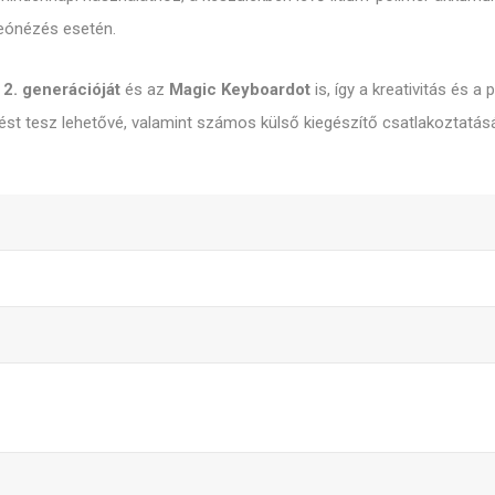
deónézés esetén.
 2. generációját
és az
Magic Keyboardot
is, így a kreativitás és a 
tést tesz lehetővé, valamint számos külső kiegészítő csatlakoztatását