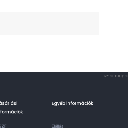
R218
D150
Q150
ásárlási
Egyéb információk
nformációk
SZF
Elállás