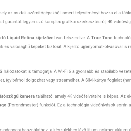
mely az asztali számítógépekből ismert teljesítményt hozza el a tá
 garantál, legyen szó komplex grafikai szerkesztésről, 4K videóvágá
artó
Liquid Retina kijelzővel
van felszerelve. A
True Tone
technológ
nk és valósághű képeket biztosít. A kijelző ujjlenyomat-olvasóval is
5G
hálózatokat is támogatja. A Wi-Fi 6 a gyorsabb és stabilabb vezeték
het, így bárhol dolgozhat vagy streamelhet. A SIM-kártya foglalat (n
látószögű kamera
található, amely 4K videófelvételre is képes. Az 
age
(Porondmester) funkciót. Ez a technológia videóhívások során a
a mindennapi használathoz, a készülékben lévő lítium-polimer akkumu