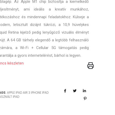
áblagép. Az Apple M1 chip biztosítja a kiemelkedő
eljesítményt, ami ideális a kreatív munkához,
átékozáshoz és mindennapi feladatokhoz. Külseje a
odern, letisztult dizájnt tükrözi, a 10,9 hüvelykes
iquid Retina kijelző pedig lenyűgöző vizuális élményt
yújt. A 64 GB tárhely elegendő a legtöbb felhasználó
zámára, a Wi-Fi + Cellular 5G támogatás pedig
arantálja a gyors internetelérést, bárhol is legyen.
incs készleten
AGS:
APPLE
IPAD AIR 3
IPHONE
IPAD
ASZNÁLT IPAD