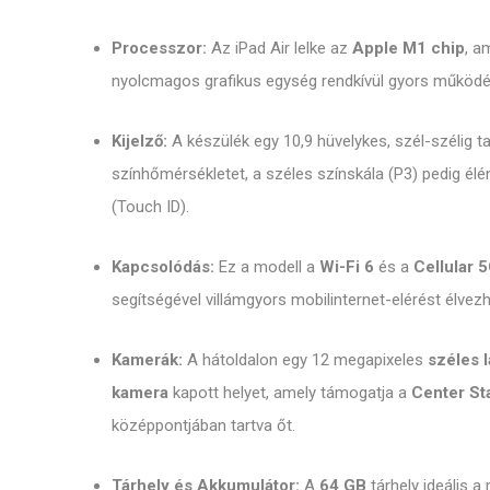
Processzor:
Az iPad Air lelke az
Apple M1 chip
, a
nyolcmagos grafikus egység rendkívül gyors működést
Kijelző:
A készülék egy 10,9 hüvelykes, szél-szélig t
színhőmérsékletet, a széles színskála (P3) pedig élé
(Touch ID).
Kapcsolódás:
Ez a modell a
Wi-Fi 6
és a
Cellular 
segítségével villámgyors mobilinternet-elérést élvez
Kamerák:
A hátoldalon egy 12 megapixeles
széles 
kamera
kapott helyet, amely támogatja a
Center St
középpontjában tartva őt.
Tárhely és Akkumulátor:
A
64 GB
tárhely ideális 