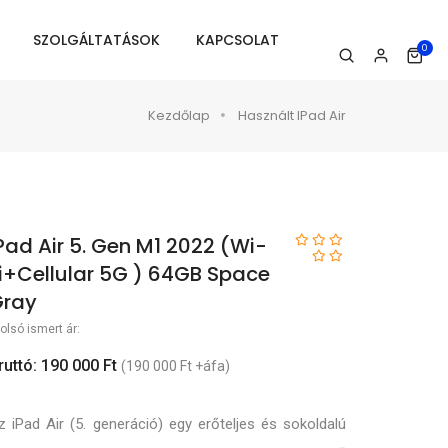
SZOLGÁLTATÁSOK
KAPCSOLAT
0
Kezdőlap
Használt IPad Air
Pad Air 5. Gen M1 2022 (Wi-
i+Cellular 5G ) 64GB Space
Gray
olsó ismert ár:
ruttó: 190 000 Ft
(190 000 Ft +áfa)
z iPad Air (5. generáció) egy erőteljes és sokoldalú