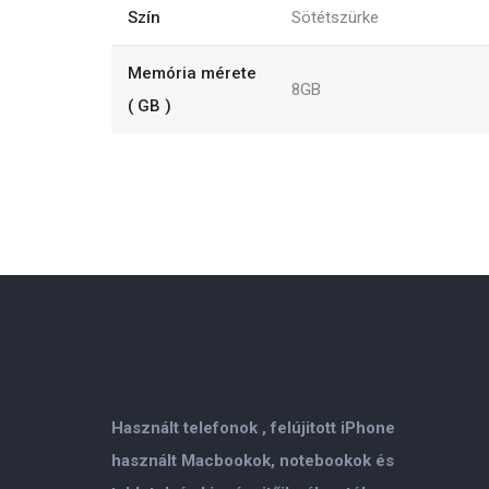
Szín
Sötétszürke
Memória mérete
8GB
( GB )
Használt telefonok , felújitott iPhone
használt Macbookok, notebookok és