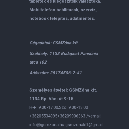
tabletek és kiegészitőik választéka.
Mobiltelefon beállitások, szervíz,
notebook telepités, adatmentés.
Cégadatok: GSMZóna kft.
Székhely: 1133 Budapest Pannónia
utca 102
Adószám: 25174506-2-41
Személyes átvétel: GSMZóna kft.
1134.Bp. Váci út 9-15
H-P: 9.00-17.00,Szo: 9.00-13.00
+36205534995
+36209906363
/>email:
info@gsmzona.hu
gsmzonakft@gmail.