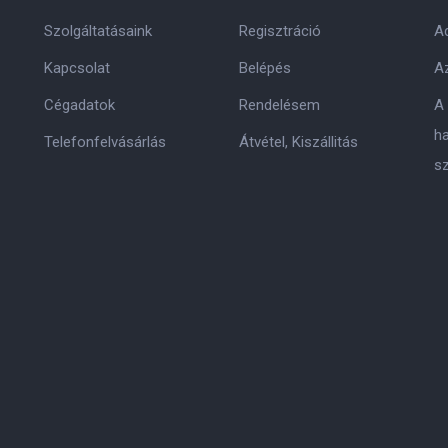
Szolgáltatásaink
Regisztráció
Ad
Kapcsolat
Belépés
Az
Cégadatok
Rendelésem
A
h
Telefonfelvásárlás
Átvétel, Kiszállitás
s