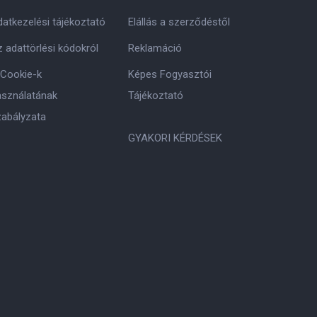
atkezelési tájékoztató
Elállás a szerződéstől
 adattörlési kódokról
Reklamáció
 Cookie-k
Képes Fogyasztói
asználatának
Tájékoztató
zabályzata
GYAKORI KÉRDÉSEK