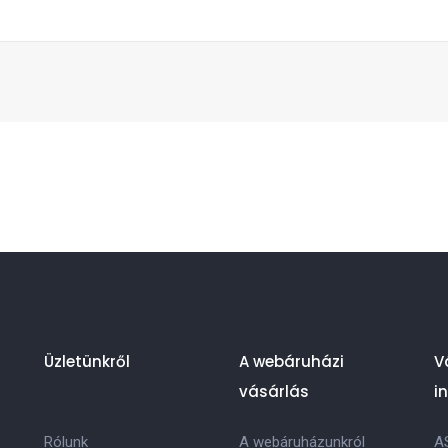
Üzletünkről
A webáruházi
V
vásárlás
i
Rólunk
A webáruházunkról
A