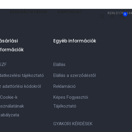
SZOLGÁLTATÁSOK
KAPCSOLAT
R236
D174
Q144
0
ásárlási
Egyéb információk
nformációk
SZF
Elállás
atkezelési tájékoztató
Elállás a szerződéstől
 adattörlési kódokról
Reklamáció
 Cookie-k
Képes Fogyasztói
asználatának
Tájékoztató
zabályzata
GYAKORI KÉRDÉSEK