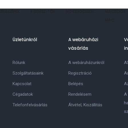
ÁBLAGÉPEK
KIEGÉSZITŐK
NOTEBOOKOK
MACBOOK,
MAC
Üzletünkről
A webáruházi
V
vásárlás
i
Rólunk
A webáruházunkról
A
Szolgáltatásaink
Regisztráció
Ad
Kapcsolat
Belépés
Az
Cégadatok
Rendelésem
A
h
Telefonfelvásárlás
Átvétel, Kiszállitás
s