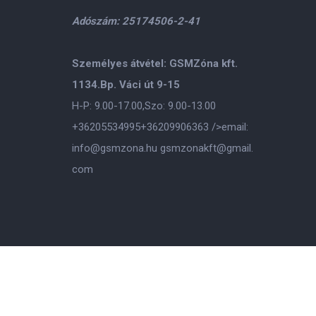
Adószám: 25174506-2-41
Személyes átvétel: GSMZóna kft.
1134.Bp. Váci út 9-15
H-P: 9.00-17.00,Szo: 9.00-13.00
+36205534995
+36209906363
/>email:
info@gsmzona.hu
gsmzonakft@gmail.
com