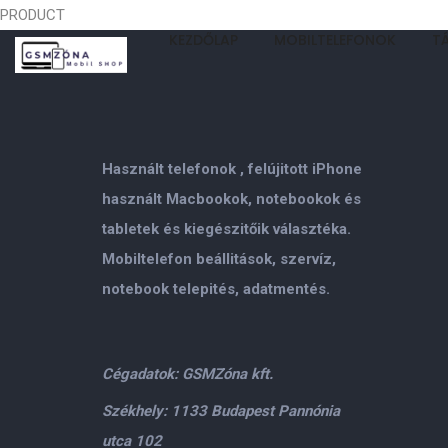
PRODUCT
KEZDŐLAP
MOBILTELEFONOK
T
Használt telefonok , felújitott iPhone
használt Macbookok, notebookok és
tabletek és kiegészitőik választéka.
Mobiltelefon beállitások, szervíz,
notebook telepités, adatmentés.
Cégadatok: GSMZóna kft.
Székhely: 1133 Budapest Pannónia
utca 102