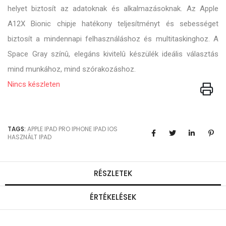
helyet biztosít az adatoknak és alkalmazásoknak. Az Apple
A12X Bionic chipje hatékony teljesítményt és sebességet
biztosít a mindennapi felhasználáshoz és multitaskinghoz. A
Space Gray színû, elegáns kivitelû készülék ideális választás
mind munkához, mind szórakozáshoz.
Nincs készleten
TAGS:
APPLE
IPAD PRO
IPHONE
IPAD
IOS
HASZNÁLT IPAD
RÉSZLETEK
ÉRTÉKELÉSEK