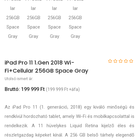
iPad Pro 11 1.Gen 2018 Wi-
Fi+Cellular 256GB Space Gray
Utolsó ismert ár:
Bruttó: 199 999 Ft
(199 999 Ft +áfa)
Az iPad Pro 11 (1. generáció, 2018) egy kiváló minõségû és
rendkívül hordozható tablet, amely Wi-Fi és mobilkapcsolattal is
rendelkezik. A 11 hüvelykes Liquid Retina kijelzõ éles és
részletgazdag képeket kínál. A 256 GB belsõ tárhely elegendõ