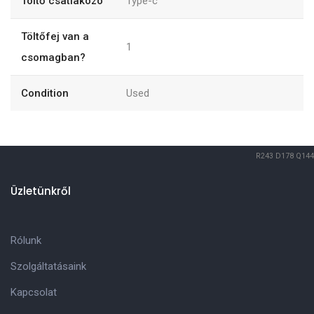
Töltő csatlakozó
Type-c
Töltőfej van a
1
csomagban?
Condition
Used
R243
D178
Q144
Üzletünkről
Rólunk
Szolgáltatásaink
Kapcsolat