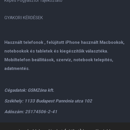
Képes Fogyasztói Tájékoztató
GYAKORI KÉRDÉSEK
Használt telefonok , felújitott iPhone használt Macbookok,
notebookok és tabletek és kiegészitőik választéka.
Mobiltelefon beállitások, szervíz, notebook telepités,
adatmentés.
Cégadatok: GSMZóna kft.
Székhely: 1133 Budapest Pannónia utca 102
Adószám: 25174506-2-41
Személyes átvétel: GSMZóna kft. 1134.Bp. Váci út 9-15