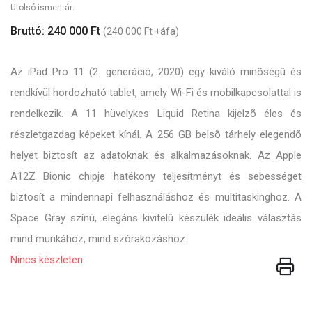
Utolsó ismert ár:
Bruttó: 240 000 Ft
(240 000 Ft +áfa)
Az iPad Pro 11 (2. generáció, 2020) egy kiváló minõségû és
rendkívül hordozható tablet, amely Wi-Fi és mobilkapcsolattal is
rendelkezik. A 11 hüvelykes Liquid Retina kijelzõ éles és
részletgazdag képeket kínál. A 256 GB belsõ tárhely elegendõ
helyet biztosít az adatoknak és alkalmazásoknak. Az Apple
A12Z Bionic chipje hatékony teljesítményt és sebességet
biztosít a mindennapi felhasználáshoz és multitaskinghoz. A
Space Gray színû, elegáns kivitelû készülék ideális választás
mind munkához, mind szórakozáshoz.
Nincs készleten