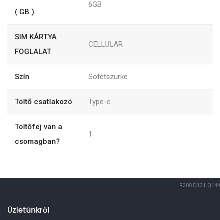
6GB
( GB )
SIM KÁRTYA
CELLULAR
FOGLALAT
Szín
Sötétszürke
Töltő csatlakozó
Type-c
Töltőfej van a
1
csomagban?
R200
D131
Q144
Üzletünkről