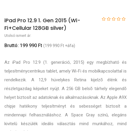
iPad Pro 12.9 1. Gen 2015 (Wi-
Fi+Cellular 128GB silver)
Utolsó ismert ár:
Bruttó: 199 990 Ft
(199 990 Ft +áfa)
Az iPad Pro 12.9 (1. generáció, 2015) egy megbízható és
teljesítménycentrikus tablet, amely Wi-Fi és mobilkapcsolattal is
rendelkezik. A 12,9 hüvelykes Retina kijelzõ élénk és
részletgazdag képeket nyújt. A 256 GB belsõ tárhely elegendõ
helyet biztosít az adatoknak és alkalmazásoknak. Az Apple A9X
chipje hatékony teljesítményt és sebességet biztosít a
mindennapi felhasználáshoz. A Space Gray színû, elegáns
kivitelû készülék ideális választás mind munkához, mind