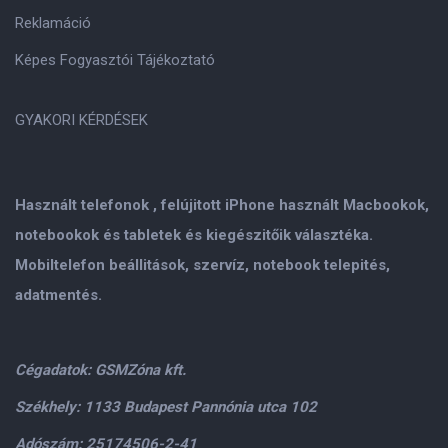
Reklamáció
Képes Fogyasztói Tájékoztató
GYAKORI KÉRDÉSEK
Használt telefonok , felújitott iPhone használt Macbookok,
notebookok és tabletek és kiegészitőik választéka.
Mobiltelefon beállitások, szervíz, notebook telepités,
adatmentés.
Cégadatok: GSMZóna kft.
Székhely: 1133 Budapest Pannónia utca 102
Adószám: 25174506-2-41