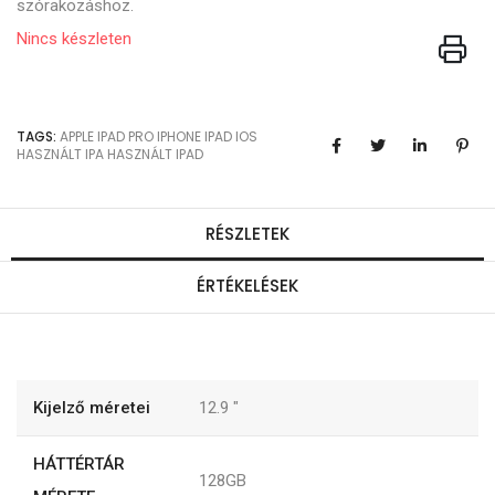
szórakozáshoz.
Nincs készleten
TAGS:
APPLE
IPAD PRO
IPHONE
IPAD
IOS
HASZNÁLT IPA
HASZNÁLT IPAD
RÉSZLETEK
ÉRTÉKELÉSEK
Kijelző méretei
12.9
"
HÁTTÉRTÁR
128GB