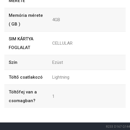
MÉRETE
Memória mérete
4GB
( GB )
SIM KÁRTYA
CELLULAR
FOGLALAT
Szín
Ezüst
Töltő csatlakozó
Lightning
Töltőfej van a
1
csomagban?
R233
D167
Q144