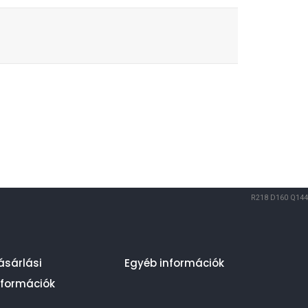
R218
D160
Q144
ásárlási
Egyéb információk
nformációk