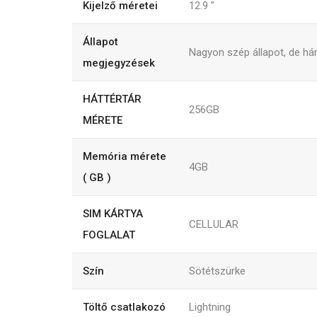
Kijelző méretei
12.9
"
Állapot
Nagyon szép állapot, de h
megjegyzések
HÁTTÉRTÁR
256GB
MÉRETE
Memória mérete
4GB
( GB )
SIM KÁRTYA
CELLULAR
FOGLALAT
Szín
Sötétszürke
Töltő csatlakozó
Lightning