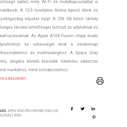
inõségû tablet, mely Wi-Fi és mobilkapcsolattal is
endelkezik. A 12,9 hüvelykes Retina kijelzõ élénk és
észletgazdag képeket nyújt. A 256 GB belsõ tárhely
õséges tárolási lehetõséget biztosít az adatoknak és
lkalmazásoknak. Az Apple A10X Fusion chipje kiváló
eljesítményt és sebességet kínál a mindennapi
elhasználáshoz és multitaskinghoz. A Space Gray
zínû, elegáns kivitelû készülék tökéletes választás
ind munkához, mind szórakozáshoz.
incs készleten
AGS:
APPLE
IPAD PRO
IPHONE
IPAD
IOS
ASZNÁLT IPAD