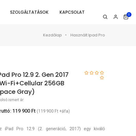
SZOLGÁLTATÁSOK
KAPCSOLAT
0
Kezdőlap
Használt Ipad Pro
Pad Pro 12.9 2. Gen 2017
Wi-Fi+Cellular 256GB
pace Gray)
olsó ismert ár:
ruttó: 119 900 Ft
(119 900 Ft +áfa)
z iPad Pro 12.9 (2. generáció, 2017) egy kiváló