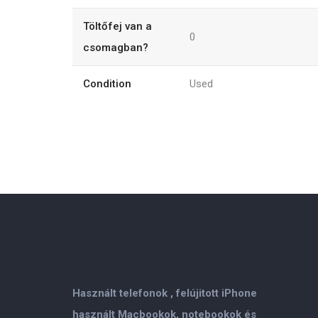
Töltőfej van a
0
csomagban?
Condition
Used
Használt telefonok , felújitott iPhone
használt Macbookok, notebookok és