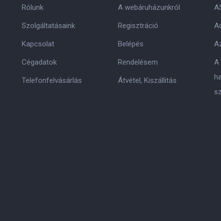
Rólunk
A webáruházunkról
A
Szolgáltatásaink
Regisztráció
Ad
Kapcsolat
Belépés
Az
Cégadatok
Rendelésem
A
h
Telefonfelvásárlás
Átvétel, Kiszállitás
s