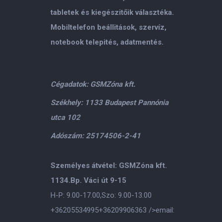
tabletek és kiegészitőik választéka.
Mobiltelefon beállitások, szervíz,
notebook telepités, adatmentés.
Cégadatok: GSMZóna kft.
Székhely: 1133 Budapest Pannónia
utca 102
Adószám: 25174506-2-41
Személyes átvétel: GSMZóna kft.
1134.Bp. Váci út 9-15
H-P: 9.00-17.00,Szo: 9.00-13.00
+36205534995
+36209906363
/>email: