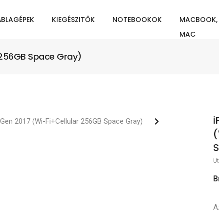
ÁBLAGÉPEK
KIEGÉSZITŐK
NOTEBOOKOK
MACBOOK,
MAC
ar 256GB Space Gray)
i
(
S
Ut
B
A