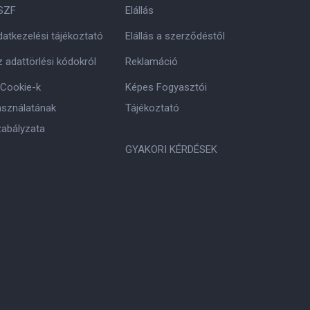
SZF
Elállás
atkezelési tájékoztató
Elállás a szerződéstől
 adattörlési kódokról
Reklamáció
 Cookie-k
Képes Fogyasztói
asználatának
Tájékoztató
zabályzata
GYAKORI KÉRDÉSEK