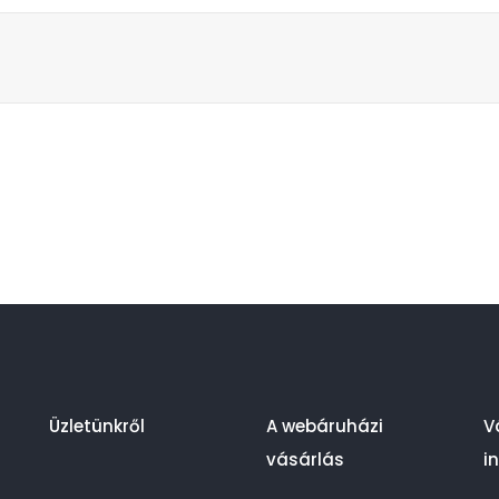
Üzletünkről
A webáruházi
V
vásárlás
i