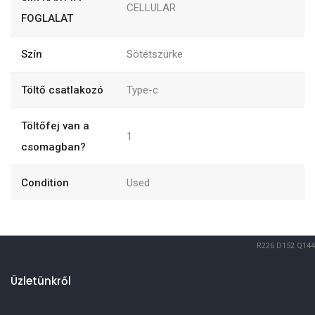
CELLULAR
FOGLALAT
Szín
Sötétszürke
Töltő csatlakozó
Type-c
Töltőfej van a
1
csomagban?
Condition
Used
R226
D152
Q144
Üzletünkről