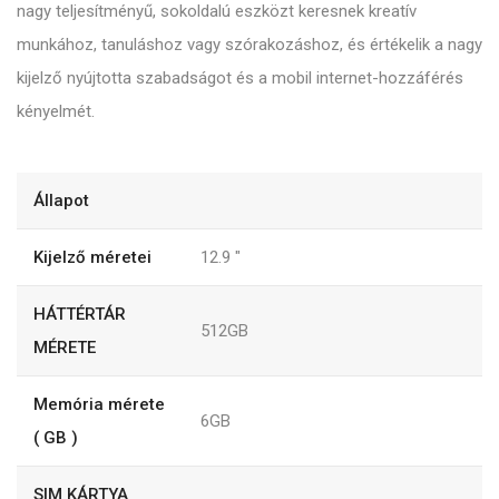
nagy teljesítményű, sokoldalú eszközt keresnek kreatív
munkához, tanuláshoz vagy szórakozáshoz, és értékelik a nagy
kijelző nyújtotta szabadságot és a mobil internet-hozzáférés
kényelmét.
Állapot
Kijelző méretei
12.9
"
HÁTTÉRTÁR
512GB
MÉRETE
Memória mérete
6GB
( GB )
SIM KÁRTYA