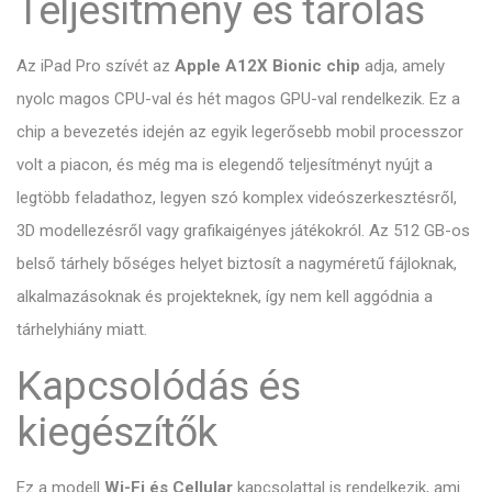
Teljesítmény és tárolás
Az iPad Pro szívét az
Apple A12X Bionic chip
adja, amely
nyolc magos CPU-val és hét magos GPU-val rendelkezik. Ez a
chip a bevezetés idején az egyik legerősebb mobil processzor
volt a piacon, és még ma is elegendő teljesítményt nyújt a
legtöbb feladathoz, legyen szó komplex videószerkesztésről,
3D modellezésről vagy grafikaigényes játékokról. Az 512 GB-os
belső tárhely bőséges helyet biztosít a nagyméretű fájloknak,
alkalmazásoknak és projekteknek, így nem kell aggódnia a
tárhelyhiány miatt.
Kapcsolódás és
kiegészítők
Ez a modell
Wi-Fi és Cellular
kapcsolattal is rendelkezik, ami