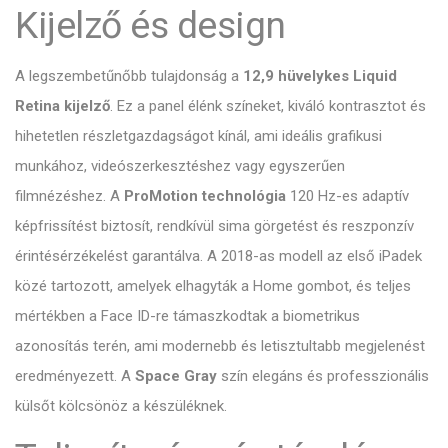
Kijelző és design
A legszembetűnőbb tulajdonság a
12,9 hüvelykes Liquid
Retina kijelző
. Ez a panel élénk színeket, kiváló kontrasztot és
hihetetlen részletgazdagságot kínál, ami ideális grafikusi
munkához, videószerkesztéshez vagy egyszerűen
filmnézéshez. A
ProMotion technológia
120 Hz-es adaptív
képfrissítést biztosít, rendkívül sima görgetést és reszponzív
érintésérzékelést garantálva. A 2018-as modell az első iPadek
közé tartozott, amelyek elhagyták a Home gombot, és teljes
mértékben a Face ID-re támaszkodtak a biometrikus
azonosítás terén, ami modernebb és letisztultabb megjelenést
eredményezett. A
Space Gray
szín elegáns és professzionális
külsőt kölcsönöz a készüléknek.