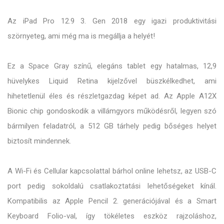
Az iPad Pro 12.9 3. Gen 2018 egy igazi produktivitási
szörnyeteg, ami még ma is megállja a helyét!
Ez a Space Gray színű, elegáns tablet egy hatalmas, 12,9
hüvelykes Liquid Retina kijelzővel büszkélkedhet, ami
hihetetlenül éles és részletgazdag képet ad. Az Apple A12X
Bionic chip gondoskodik a villámgyors működésről, legyen szó
bármilyen feladatról, a 512 GB tárhely pedig bőséges helyet
biztosít mindennek.
A Wi-Fi és Cellular kapcsolattal bárhol online lehetsz, az USB-C
port pedig sokoldalú csatlakoztatási lehetőségeket kínál.
Kompatibilis az Apple Pencil 2. generációjával és a Smart
Keyboard Folio-val, így tökéletes eszköz rajzoláshoz,