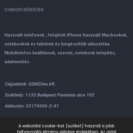
GYAKORI KÉRDÉSEK
Használt telefonok , felújitott iPhone használt Macbookok,
notebookok és tabletek és kiegészitőik választéka.
Mobiltelefon beállitások, szervíz, notebook telepités,
adatmentés.
Cégadatok: GSMZóna kft.
Székhely: 1133 Budapest Pannónia utca 102
Adószám: 25174506-2-41
Személyes átvétel: GSMZóna kft. 1134.Bp. Váci út 9-15
A weboldal cookie-kat (sütiket) használ a jobb
felhasználói élmény elérése érdekében. Az oldal
H-P: 9.00-17.00,Szo: 9.00-13.00
+36205534995
+36209906363