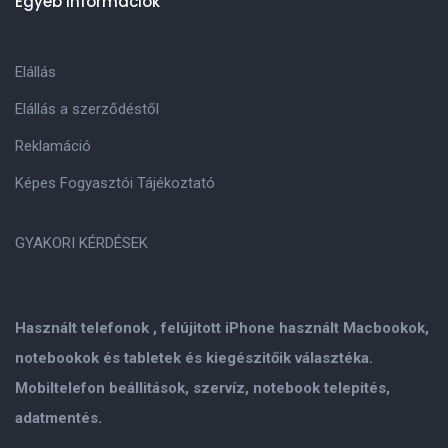
Egyéb információk
Elállás
Elállás a szerződéstől
Reklamáció
Képes Fogyasztói Tájékoztató
GYAKORI KÉRDÉSEK
Használt telefonok , felújitott iPhone használt Macbookok,
notebookok és tabletek és kiegészitőik választéka.
Mobiltelefon beállitások, szervíz, notebook telepités,
adatmentés.