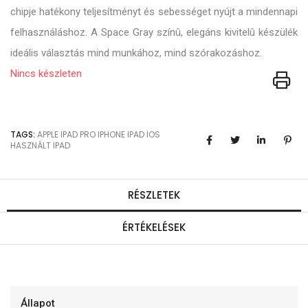
chipje hatékony teljesítményt és sebességet nyújt a mindennapi
felhasználáshoz. A Space Gray színû, elegáns kivitelû készülék
ideális választás mind munkához, mind szórakozáshoz.
Nincs készleten
TAGS:
APPLE
IPAD PRO
IPHONE
IPAD
IOS
HASZNÁLT IPAD
RÉSZLETEK
ÉRTÉKELÉSEK
Állapot