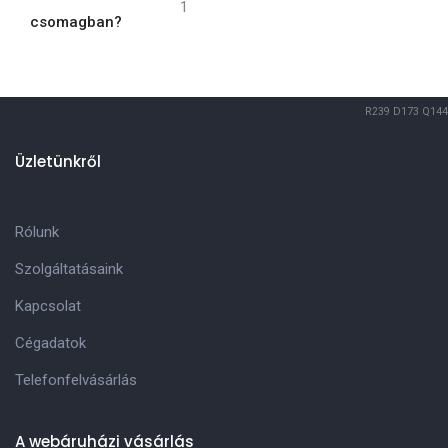
1
csomagban?
R239
D173
Q144
Üzletünkről
Rólunk
Szolgáltatásaink
Kapcsolat
Cégadatok
Telefonfelvásárlás
A webáruházi vásárlás