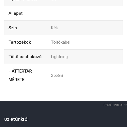
Állapot
Szín
Kék
Tartozékok
Töltökábel
Töltő csatlakozó
Lightning
HÁTTÉRTÁR
256GB
MÉRETE
R268
D190
Q158
Üzletünkről