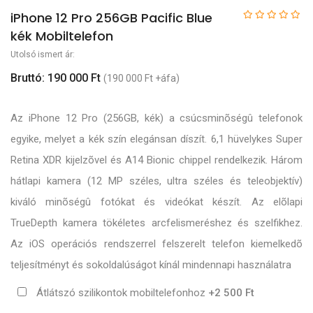
iPhone 12 Pro 256GB Pacific Blue
kék Mobiltelefon
Utolsó ismert ár:
Bruttó: 190 000 Ft
(190 000 Ft +áfa)
Az iPhone 12 Pro (256GB, kék) a csúcsminõségû telefonok
egyike, melyet a kék szín elegánsan díszít. 6,1 hüvelykes Super
Retina XDR kijelzõvel és A14 Bionic chippel rendelkezik. Három
hátlapi kamera (12 MP széles, ultra széles és teleobjektív)
kiváló minõségû fotókat és videókat készít. Az elõlapi
TrueDepth kamera tökéletes arcfelismeréshez és szelfikhez.
Az iOS operációs rendszerrel felszerelt telefon kiemelkedõ
teljesítményt és sokoldalúságot kínál mindennapi használatra
Átlátszó szilikontok mobiltelefonhoz
+2 500 Ft