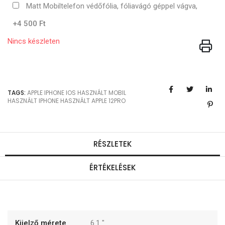
Matt Mobiltelefon védőfólia, fóliavágó géppel vágva,
+4 500 Ft
Nincs készleten
TAGS:
APPLE
IPHONE
IOS
HASZNÁLT MOBIL
HASZNÁLT IPHONE
HASZNÁLT APPLE
12PRO
RÉSZLETEK
ÉRTÉKELÉSEK
Kijelző mérete
6.1
"