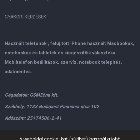
GYAKORI KÉRDÉSEK
Használt telefonok , felújitott iPhone használt Macbookok,
notebookok és tabletek és kiegészitőik választéka.
Mobiltelefon beállitások, szervíz, notebook telepités,
adatmentés.
Cégadatok: GSMZóna kft.
Székhely: 1133 Budapest Pannónia utca 102
Adószám: 25174506-2-41
Személyes átvétel: GSMZóna kft. 1134.Bp. Váci út 9-15
A weboldal cookie-kat (sütiket) használ a jobb