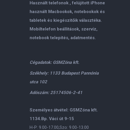
Használt telefonok , felújitott iPhone
használt Macbookok, notebookok és
tabletek és kiegészitőik választéka.
Mobiltelefon beállitások, szervíz,
notebook telepités, adatmentés.
Cégadatok: GSMZóna kft.
Székhely: 1133 Budapest Pannónia
utca 102
Adószám: 25174506-2-41
Személyes átvétel: GSMZóna kft.
1134.Bp. Váci út 9-15
H-P: 9.00-17.00,Szo: 9.00-13.00