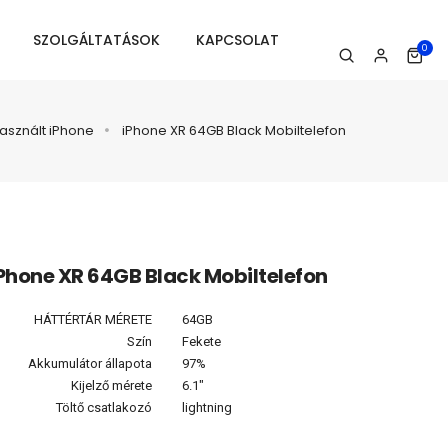
SZOLGÁLTATÁSOK
KAPCSOLAT
0
asznált iPhone
iPhone XR 64GB Black Mobiltelefon
Phone XR 64GB Black Mobiltelefon
HÁTTÉRTÁR MÉRETE
64GB
Szín
Fekete
Akkumulátor állapota
97%
Kijelző mérete
6.1"
Töltő csatlakozó
lightning