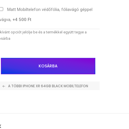
Matt Mobiltelefon védőfólia, fóliavágó géppel
vágva,
+4 500 Ft
kívánt opciót jelölje be és a termékkel együtt tegye a
osárba
KOSÁRBA
A TÖBBI IPHONE XR 64GB BLACK MOBILTELEFON
K