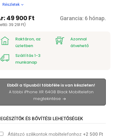
Részletek
r: 49 900 Ft
Garancia: 6 hónap.
ettó: 39 291 Ft)
Raktáron, az
Azonnal
üzletben
átvehető
Szállítás 1-3
munkanap
Ebből a típusból többféle is van készleten!
A többi iPhone XR 64GB Black Mobiltelefon
megtekintése
IEGÉSZÍTŐK ÉS BŐVÍTÉSI LEHETŐSÉGEK
Átlátszó szilikontok mobiltelefonhoz
+2 500 Ft