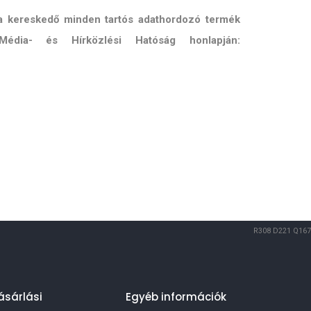
 a kereskedő minden tartós adathordozó termék
Média- és Hírközlési Hatóság honlapján:
R308
D221
Q167
ásárlási
Egyéb információk