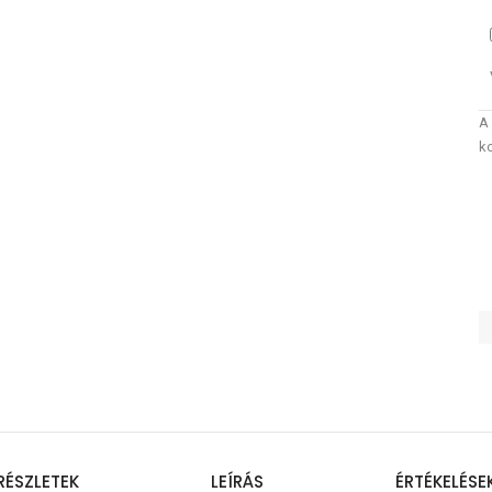
A 
k
RÉSZLETEK
LEÍRÁS
ÉRTÉKELÉSE