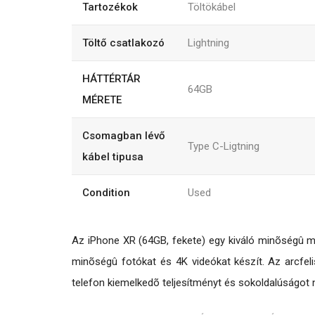
Tartozékok
Töltökábel
Töltő csatlakozó
Lightning
HÁTTÉRTÁR
64GB
MÉRETE
Csomagban lévő
Type C-Ligtning
kábel tipusa
Condition
Used
Az iPhone XR (64GB, fekete) egy kiváló minõségû mob
minõségû fotókat és 4K videókat készít. Az arcfel
telefon kiemelkedõ teljesítményt és sokoldalúságot 