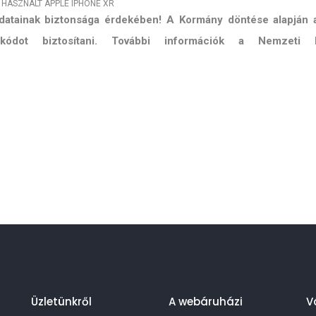
HASZNÁLT APPLE
IPHONE XR
 adatainak biztonsága érdekében! A Kormány döntése alapján
ő kódot biztosítani. További információk a Nemzeti 
Üzletünkről
A webáruházi
V