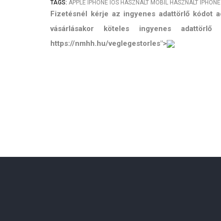
TAGS:
APPLE
IPHONE
IOS
HASZNÁLT MOBIL
HASZNÁLT IPHONE
Fizetésnél kérje az ingyenes adattörlő kódot
vásárlásakor köteles ingyenes adattörl
https://nmhh.hu/veglegestorles">