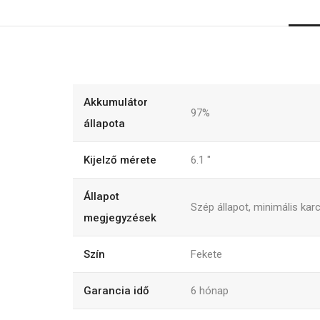
Akkumulátor
97%
állapota
Kijelző mérete
6.1
"
Állapot
Szép állapot, minimális karc
megjegyzések
Szín
Fekete
Garancia idő
6
hónap