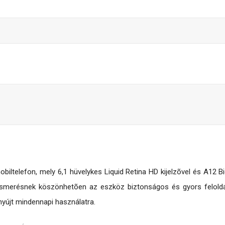
iltelefon, mely 6,1 hüvelykes Liquid Retina HD kijelzõvel és A12 B
ismerésnek köszönhetõen az eszköz biztonságos és gyors feloldást
nyújt mindennapi használatra.