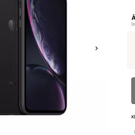
Á
(n
K