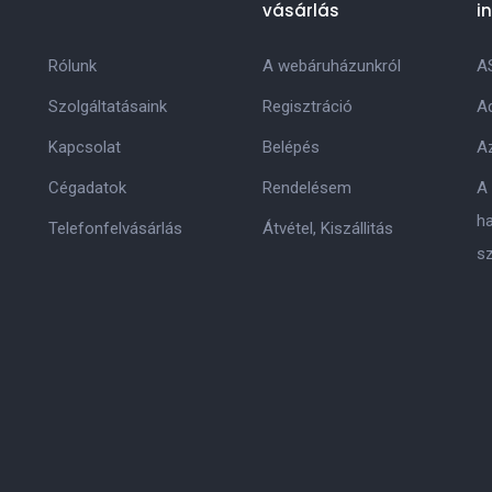
vásárlás
i
Rólunk
A webáruházunkról
A
Szolgáltatásaink
Regisztráció
Ad
Kapcsolat
Belépés
Az
Cégadatok
Rendelésem
A
h
Telefonfelvásárlás
Átvétel, Kiszállitás
s