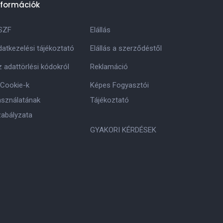
nformációk
SZF
Elállás
atkezelési tájékoztató
Elállás a szerződéstől
 adattörlési kódokról
Reklamáció
 Cookie-k
Képes Fogyasztói
asználatának
Tájékoztató
zabályzata
GYAKORI KÉRDÉSEK