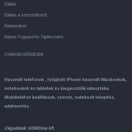
Elállás
Elállás a szerződéstől
Reklamáció
Képes Fogyasztói Tájékoztató
GYAKORI KÉRDÉSEK
Használt telefonok , felújitott iPhone használt Macbookok,
notebookok és tabletek és kiegészitőik választéka.
Mobiltelefon beállitások, szervíz, notebook telepités,
adatmentés.
Cégadatok: GSMZóna kft.