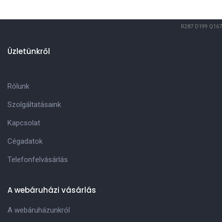
R287
D199
Q167
Üzletünkről
Rólunk
Szolgáltatásaink
Kapcsolat
Cégadatok
Telefonfelvásárlás
A webáruházi vásárlás
A webáruházunkról