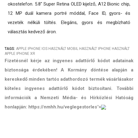
okostelefon. 5.8" Super Retina OLED kijelző, A12 Bionic chip,
12 MP duál kamera portré móddal, Face ID, gyors- és
vezeték nélküli töltés. Elegáns, gyors és megbízható
választás kedvező áron.
TAGS:
APPLE
IPHONE
IOS
HASZNÁLT MOBIL
HASZNÁLT IPHONE
HASZNÁLT
APPLE
IPHONE XR
Fizetésnél kérje az ingyenes adattörlő kódot adatainak
biztonsága érdekében! A Kormány döntése alapján a
kereskedő minden tartós adathordozó termék vásárlásakor
köteles ingyenes adattörlő kódot biztosítani. További
információk a Nemzeti Média- és Hírközlési Hatóság
honlapján: https://nmhh.hu/veglegestorles">