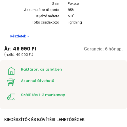
Szín
Fekete
Akkumulátor állapota
85%
Kijelző mérete
5.8"
Töltő csatlakozó
lightning
Részletek
Ár: 49 990 Ft
Garancia: 6 hónap.
(nettó: 49 990 Ft)
Raktáron, az üzletben
Azonnal átvehető
Szállítás 1-3 munkanap
KIEGÉSZÍTŐK ÉS BŐVÍTÉSI LEHETŐSÉGEK