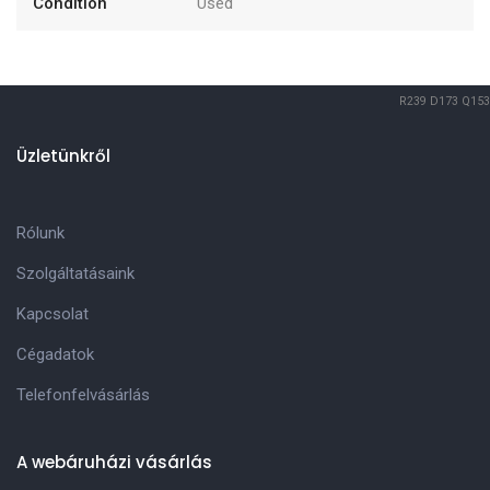
Condition
Used
R239
D173
Q153
Üzletünkről
Rólunk
Szolgáltatásaink
Kapcsolat
Cégadatok
Telefonfelvásárlás
A webáruházi vásárlás