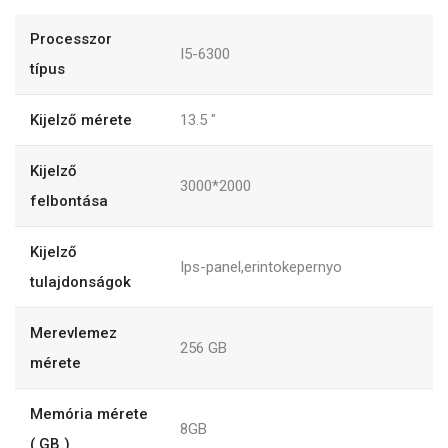
Processzor
I5-6300
típus
Kijelző mérete
13.5
"
Kijelző
3000*2000
felbontása
Kijelző
Ips-panel,erintokepernyo
tulajdonságok
Merevlemez
256
GB
mérete
Memória mérete
8GB
( GB )