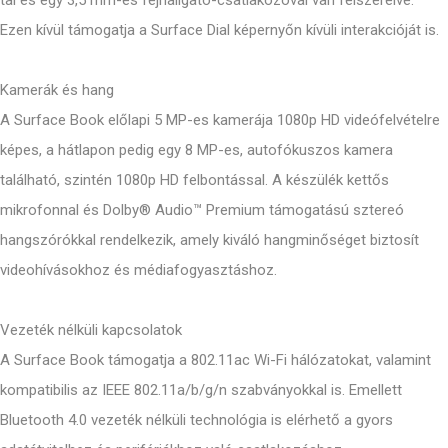
Ezen kívül támogatja a Surface Dial képernyőn kívüli interakcióját is.
Kamerák és hang
A Surface Book előlapi 5 MP-es kamerája 1080p HD videófelvételre
képes, a hátlapon pedig egy 8 MP-es, autofókuszos kamera
található, szintén 1080p HD felbontással. A készülék kettős
mikrofonnal és Dolby® Audio™ Premium támogatású sztereó
hangszórókkal rendelkezik, amely kiváló hangminőséget biztosít
videohívásokhoz és médiafogyasztáshoz.
Vezeték nélküli kapcsolatok
A Surface Book támogatja a 802.11ac Wi-Fi hálózatokat, valamint
kompatibilis az IEEE 802.11a/b/g/n szabványokkal is. Emellett
Bluetooth 4.0 vezeték nélküli technológia is elérhető a gyors