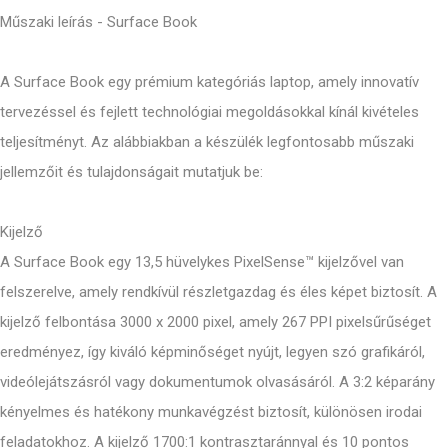
Műszaki leírás - Surface Book
A Surface Book egy prémium kategóriás laptop, amely innovatív
tervezéssel és fejlett technológiai megoldásokkal kínál kivételes
teljesítményt. Az alábbiakban a készülék legfontosabb műszaki
jellemzőit és tulajdonságait mutatjuk be:
Kijelző
A Surface Book egy 13,5 hüvelykes PixelSense™ kijelzővel van
felszerelve, amely rendkívül részletgazdag és éles képet biztosít. A
kijelző felbontása 3000 x 2000 pixel, amely 267 PPI pixelsűrűséget
eredményez, így kiváló képminőséget nyújt, legyen szó grafikáról,
videólejátszásról vagy dokumentumok olvasásáról. A 3:2 képarány
kényelmes és hatékony munkavégzést biztosít, különösen irodai
feladatokhoz. A kijelző 1700:1 kontrasztaránnyal és 10 pontos