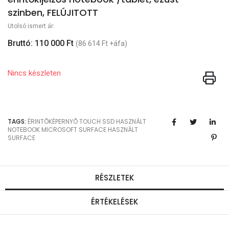
szinben, FELÚJITOTT
Utolsó ismert ár:
Bruttó: 110 000 Ft
(86 614 Ft +áfa)
Nincs készleten
TAGS:
ÉRINTÕKÉPERNYÕ
TOUCH
SSD
HASZNÁLT
NOTEBOOK
MICROSOFT SURFACE
HASZNÁLT
SURFACE
RÉSZLETEK
ÉRTÉKELÉSEK