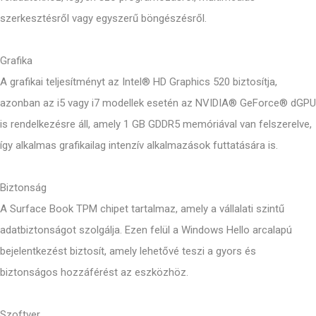
szerkesztésről vagy egyszerű böngészésről.
Grafika
A grafikai teljesítményt az Intel® HD Graphics 520 biztosítja,
azonban az i5 vagy i7 modellek esetén az NVIDIA® GeForce® dGPU
is rendelkezésre áll, amely 1 GB GDDR5 memóriával van felszerelve,
így alkalmas grafikailag intenzív alkalmazások futtatására is.
Biztonság
A Surface Book TPM chipet tartalmaz, amely a vállalati szintű
adatbiztonságot szolgálja. Ezen felül a Windows Hello arcalapú
bejelentkezést biztosít, amely lehetővé teszi a gyors és
biztonságos hozzáférést az eszközhöz.
Szoftver