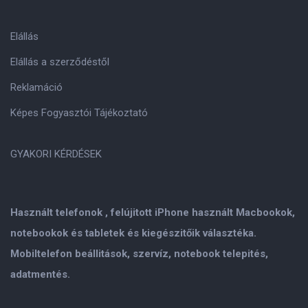
Elállás
Elállás a szerződéstől
Reklamáció
Képes Fogyasztói Tájékoztató
GYAKORI KÉRDÉSEK
Használt telefonok , felújitott iPhone használt Macbookok,
notebookok és tabletek és kiegészitőik választéka.
Mobiltelefon beállitások, szervíz, notebook telepités,
adatmentés.