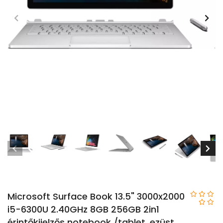
Microsoft Surface Book 13.5" 3000x2000
i5-6300U 2.40GHz 8GB 256GB 2in1
érintőkijelzős notebook /tablet, ezüst