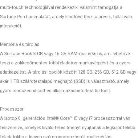
multi-touch technológiával rendelkezik, valamint támogatja a
Surface Pen használatát, amely lehetővé teszi a precíz, tollal való
interakciót.
Memória és tárolás
A Surface Book 8 GB vagy 16 GB RAM-mal érkezik, ami lehetővé
teszi a zökkenőmentes többfeladatos munkavégzést és a gyors
adatkezelést. A tárolási opciók között 128 GB, 256 GB, 512 GB vagy
akár 1 TB szilárdtestalapú meghajtó (SSD) is választható, amely
gyors rendszerindítást és alkalmazásbetöltést biztosít.
Processzor
A laptop 6. generációs Intel® Core™ i5 vagy i7 processzorral van
felszerelve, amelyek kiváló teljesítményt nyújtanak a legkülönfélébb
feladatokhoz, legyen szó programozásról, multimédiás