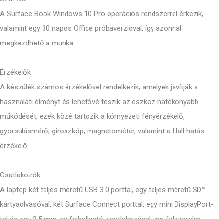
A Surface Book Windows 10 Pro operációs rendszerrel érkezik,
valamint egy 30 napos Office próbaverzióval, így azonnal
megkezdhető a munka.
Érzékelők
A készülék számos érzékelővel rendelkezik, amelyek javítják a
használati élményt és lehetővé teszik az eszköz hatékonyabb
működését, ezek közé tartozik a környezeti fényérzékelő,
gyorsulásmérő, giroszkóp, magnetométer, valamint a Hall hatás
érzékelő.
Csatlakozók
A laptop két teljes méretű USB 3.0 porttal, egy teljes méretű SD™
kártyaolvasóval, két Surface Connect porttal, egy mini DisplayPort-
tal és egy 3,5 mm-es fejhallgató-csatlakozóval van felszerelve.