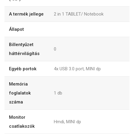
A termék jellege
2 in 1 TABLET/ Notebook
Állapot
Billentyűzet
0
háttérvilágítás
Egyéb portok
4x USB 3.0 port, MINI dp
Memória
foglalatok
1
db
száma
Monitor
Hmdi, MINI dp
csatlakozók