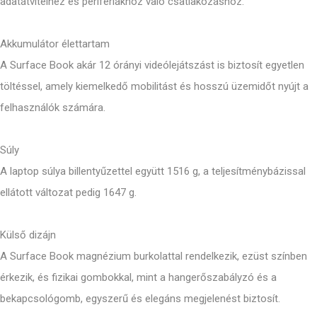
adatátvitelhez és perifériákhoz való csatlakozáshoz.
Akkumulátor élettartam
A Surface Book akár 12 órányi videólejátszást is biztosít egyetlen
töltéssel, amely kiemelkedő mobilitást és hosszú üzemidőt nyújt a
felhasználók számára.
Súly
A laptop súlya billentyűzettel együtt 1516 g, a teljesítménybázissal
ellátott változat pedig 1647 g.
Külső dizájn
A Surface Book magnézium burkolattal rendelkezik, ezüst színben
érkezik, és fizikai gombokkal, mint a hangerőszabályzó és a
bekapcsológomb, egyszerű és elegáns megjelenést biztosít.