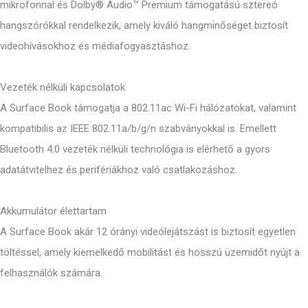
mikrofonnal és Dolby® Audio™ Premium támogatású sztereó
hangszórókkal rendelkezik, amely kiváló hangminőséget biztosít
videohívásokhoz és médiafogyasztáshoz.
Vezeték nélküli kapcsolatok
A Surface Book támogatja a 802.11ac Wi-Fi hálózatokat, valamint
kompatibilis az IEEE 802.11a/b/g/n szabványokkal is. Emellett
Bluetooth 4.0 vezeték nélküli technológia is elérhető a gyors
adatátvitelhez és perifériákhoz való csatlakozáshoz.
Akkumulátor élettartam
A Surface Book akár 12 órányi videólejátszást is biztosít egyetlen
töltéssel, amely kiemelkedő mobilitást és hosszú üzemidőt nyújt a
felhasználók számára.