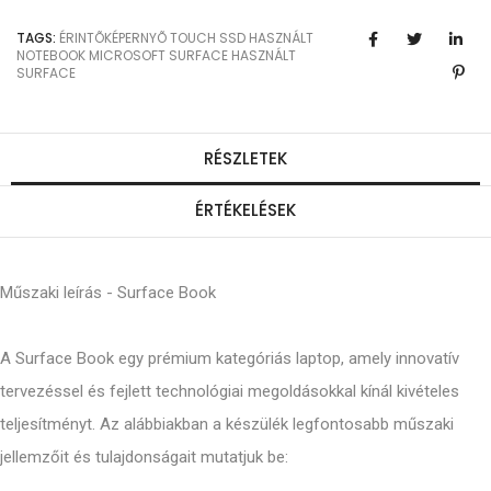
TAGS:
ÉRINTÕKÉPERNYÕ
TOUCH
SSD
HASZNÁLT
NOTEBOOK
MICROSOFT SURFACE
HASZNÁLT
SURFACE
RÉSZLETEK
ÉRTÉKELÉSEK
Műszaki leírás - Surface Book
A Surface Book egy prémium kategóriás laptop, amely innovatív
tervezéssel és fejlett technológiai megoldásokkal kínál kivételes
teljesítményt. Az alábbiakban a készülék legfontosabb műszaki
jellemzőit és tulajdonságait mutatjuk be: