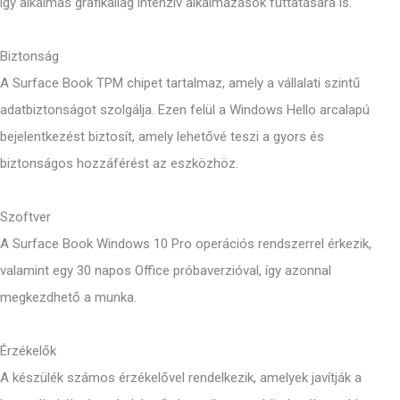
így alkalmas grafikailag intenzív alkalmazások futtatására is.
Biztonság
A Surface Book TPM chipet tartalmaz, amely a vállalati szintű
adatbiztonságot szolgálja. Ezen felül a Windows Hello arcalapú
bejelentkezést biztosít, amely lehetővé teszi a gyors és
biztonságos hozzáférést az eszközhöz.
Szoftver
A Surface Book Windows 10 Pro operációs rendszerrel érkezik,
valamint egy 30 napos Office próbaverzióval, így azonnal
megkezdhető a munka.
Érzékelők
A készülék számos érzékelővel rendelkezik, amelyek javítják a