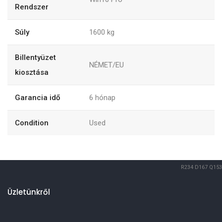
Rendszer
Súly
1600
kg
Billentyüzet
NÉMET/EU
kiosztása
Garancia idő
6
hónap
Condition
Used
R234
D167
Q153
Üzletünkről