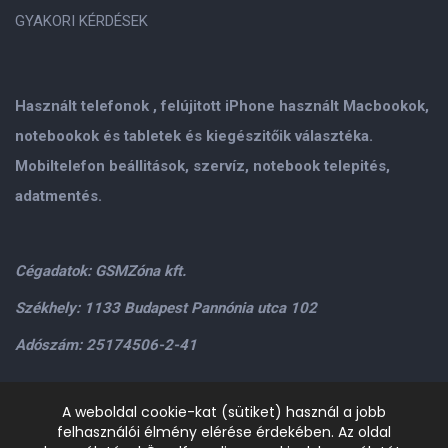
GYAKORI KÉRDÉSEK
Használt telefonok , felújitott iPhone használt Macbookok,
notebookok és tabletek és kiegészitőik választéka.
Mobiltelefon beállitások, szervíz, notebook telepités,
adatmentés.
Cégadatok: GSMZóna kft.
Székhely: 1133 Budapest Pannónia utca 102
Adószám: 25174506-2-41
Személyes átvétel: GSMZóna kft. 1134.Bp. Váci út 9-15
A weboldal cookie-kat (sütiket) használ a jobb
felhasználói élmény elérése érdekében. Az oldal
H-P: 9.00-17.00,Szo: 9.00-13.00
+36205534995
+36209906363