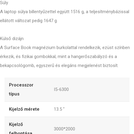
Súly
A laptop súlya billentyűzettel együtt 1516 g, a teljesítménybázissal
ellátott változat pedig 1647 g.
Külső dizájn
A Surface Book magnézium burkolattal rendelkezik, ezüst színben
érkezik, és fizikai gombokkal, mint a hangerőszabályzó és a
bekapcsológomb, egyszerű és elegáns megjelenést biztosít.
Processzor
I5-6300
típus
Kijelző mérete
13.5
"
Kijelző
3000*2000
felbontása