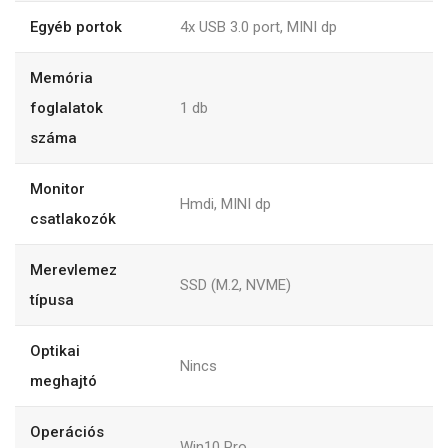
Egyéb portok
4x USB 3.0 port, MINI dp
Memória
foglalatok
1
db
száma
Monitor
Hmdi, MINI dp
csatlakozók
Merevlemez
SSD (M.2, NVME)
típusa
Optikai
Nincs
meghajtó
Operációs
Win10 Pro