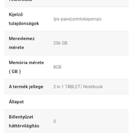
Kijelző
Ips-panel,erintokepernyo
tulajdonságok
Merevlemez
256
GB
mérete
Memória mérete
8GB
( GB )
A termék jellege
2 in 1 TABLET/ Notebook
Állapot
Billentyűzet
0
háttérvilágítás