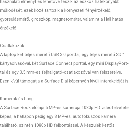
használati élményt és lehetővé teszik az eszköz hatékonyabb
működését, ezek közé tartozik a környezeti fényérzékelő,
gyorsulásmérő, giroszkóp, magnetométer, valamint a Hall hatás
érzékelő.
Csatlakozók
A laptop két teljes méretű USB 3.0 porttal, egy teljes méretű SD™
kártyaolvasóval, két Surface Connect porttal, egy mini DisplayPort-
tal és egy 3,5 mm-es fejhallgató-csatlakozóval van felszerelve.
Ezen kívül támogatja a Surface Dial képernyőn kívüli interakcióját is.
Kamerák és hang
A Surface Book előlapi 5 MP-es kamerája 1080p HD videófelvételre
képes, a hátlapon pedig egy 8 MP-es, autofókuszos kamera
található, szintén 1080p HD felbontással. A készülék kettős