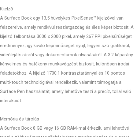
Kijelző
A Surface Book egy 13,5 hüvelykes PixelSense™ kijelzővel van
felszerelve, amely rendkívül részletgazdag és éles képet biztosít. A
kijelző felbontása 3000 x 2000 pixel, amely 267 PPI pixelsűrűséget
eredményez, így kiváló képminőséget nyújt, legyen szó grafikáról,
videólejátszásról vagy dokumentumok olvasásáról. A 3:2 képarány
kényelmes és hatékony munkavégzést biztosít, különösen irodai
feladatokhoz. A kijelző 1700:1 kontrasztaránnyal és 10 pontos
multi-touch technológiával rendelkezik, valamint támogatja a
Surface Pen használatát, amely lehetővé teszi a precíz, tollal való
interakciót.
Memória és tárolás
A Surface Book 8 GB vagy 16 GB RAM-mal érkezik, ami lehetővé