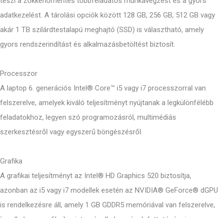
teszi a zökkenőmentes többfeladatos munkavégzést és a gyors
adatkezelést. A tárolási opciók között 128 GB, 256 GB, 512 GB vagy
akár 1 TB szilárdtestalapú meghajtó (SSD) is választható, amely
gyors rendszerindítást és alkalmazásbetöltést biztosít.
Processzor
A laptop 6. generációs Intel® Core™ i5 vagy i7 processzorral van
felszerelve, amelyek kiváló teljesítményt nyújtanak a legkülönfélébb
feladatokhoz, legyen szó programozásról, multimédiás
szerkesztésről vagy egyszerű böngészésről.
Grafika
A grafikai teljesítményt az Intel® HD Graphics 520 biztosítja,
azonban az i5 vagy i7 modellek esetén az NVIDIA® GeForce® dGPU
is rendelkezésre áll, amely 1 GB GDDR5 memóriával van felszerelve,