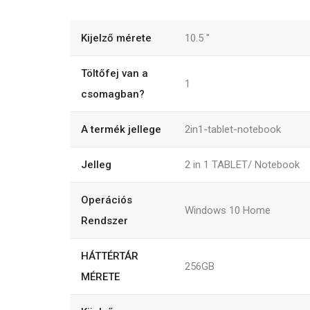
Kijelző mérete
10.5
"
Töltőfej van a
1
csomagban?
A termék jellege
2in1-tablet-notebook
Jelleg
2 in 1 TABLET/ Notebook
Operációs
Windows 10 Home
Rendszer
HÁTTÉRTÁR
256GB
MÉRETE