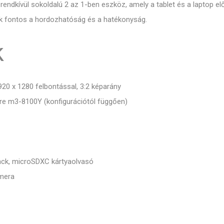
ndkívül sokoldalú 2 az 1-ben eszköz, amely a tablet és a laptop előn
nek fontos a hordozhatóság és a hatékonyság.
k
920 x 1280 felbontással, 3:2 képarány
ore m3-8100Y (konfigurációtól függően)
jack, microSDXC kártyaolvasó
amera