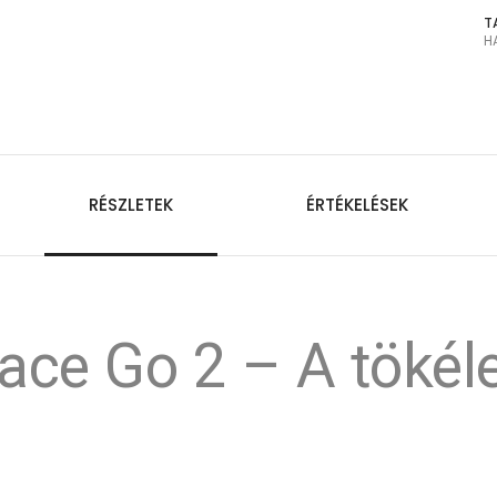
T
H
RÉSZLETEK
ÉRTÉKELÉSEK
ace Go 2 – A tökéle