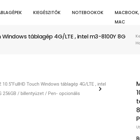
ÁBLAGÉPEK
KIEGÉSZITŐK
NOTEBOOKOK
MACBOOK,
MAC
ch Windows táblagép 4G/LTE , intel m3-8100Y 8G
K
H
M
1
t
8
P
Ut
B