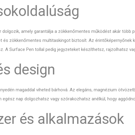
 sokoldalúság
or dolgozik, amely garantálja a zökkenőmentes működést akár több 
et és zökkenőmentes multitaskingot biztosít. Az érintőképernyőnek 
sz. A Surface Pen tollal pedig jegyzeteket készíthetsz, rajzolhatsz
s design
nnyedén magaddal viheted bárhová. Az elegáns, magnézium ötvözetből
egész nap dolgozhatsz vagy szórakozhatsz anélkül, hogy aggódnod
zer és alkalmazások