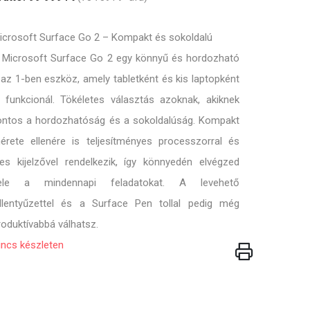
icrosoft Surface Go 2 – Kompakt és sokoldalú
 Microsoft Surface Go 2 egy könnyű és hordozható
 az 1-ben eszköz, amely tabletként és kis laptopként
s funkcionál. Tökéletes választás azoknak, akiknek
ontos a hordozhatóság és a sokoldalúság. Kompakt
érete ellenére is teljesítményes processzorral és
les kijelzővel rendelkezik, így könnyedén elvégzed
ele a mindennapi feladatokat. A levehető
illentyűzettel és a Surface Pen tollal pedig még
roduktívabbá válhatsz.
incs készleten