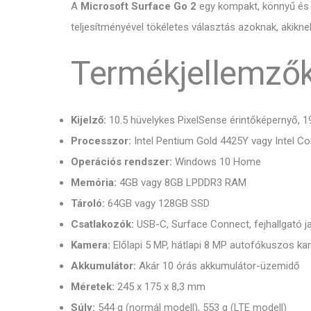
A
Microsoft Surface Go 2
egy kompakt, könnyű és re
teljesítményével tökéletes választás azoknak, akik
Termékjellemző
Kijelző:
10.5 hüvelykes PixelSense érintőképernyő, 1
Processzor:
Intel Pentium Gold 4425Y vagy Intel C
Operációs rendszer:
Windows 10 Home
Memória:
4GB vagy 8GB LPDDR3 RAM
Tároló:
64GB vagy 128GB SSD
Csatlakozók:
USB-C, Surface Connect, fejhallgató 
Kamera:
Előlapi 5 MP, hátlapi 8 MP autofókuszos k
Akkumulátor:
Akár 10 órás akkumulátor-üzemidő
Méretek:
245 x 175 x 8,3 mm
Súly:
544 g (normál modell), 553 g (LTE modell)