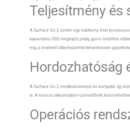
Teljesítmény és
A Surface Go 2 szívén egy hatékony Intel processz
kapacitású SSD meghajtó pedig gyors betöltési idők
míg a levehető billentyűzettel kényelmesen gépelhet
Hordozhatóság é
A Surface Go 2 rendkívül könnyű és kompakt, így kö
is. A hosszú akkumulátor-üzemidőnek köszönhetően 
Operációs rends