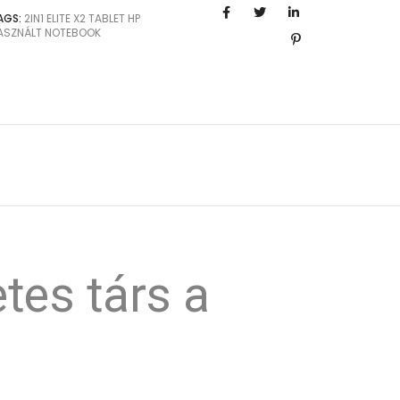
AGS:
2IN1
ELITE X2
TABLET
HP
ASZNÁLT NOTEBOOK
tes társ a