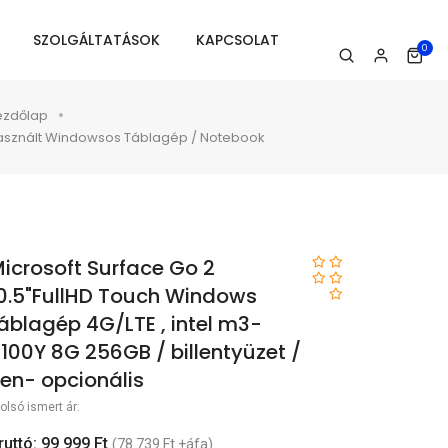
SZOLGÁLTATÁSOK
KAPCSOLAT
0
ezdőlap
asznált Windowsos Táblagép / Notebook
icrosoft Surface Go 2
0.5"FullHD Touch Windows
áblagép 4G/LTE , intel m3-
100Y 8G 256GB / billentyüzet /
en- opcionális
olsó ismert ár:
ruttó: 99 999 Ft
(78 739 Ft +áfa)