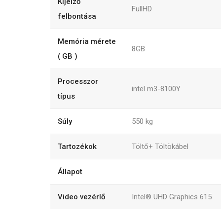
Kijelző
FullHD
felbontása
Memória mérete
8GB
( GB )
Processzor
intel m3-8100Y
típus
Súly
550
kg
Tartozékok
Töltő+ Töltökábel
Állapot
Video vezérlő
Intel® UHD Graphics 615