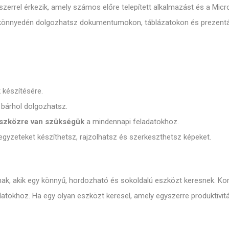
rel érkezik, amely számos előre telepített alkalmazást és a Micros
n könnyedén dolgozhatsz dokumentumokon, táblázatokon és prezent
 készítésére.
bárhol dolgozhatsz.
eszközre van szükségük
a mindennapi feladatokhoz.
egyzeteket készíthetsz, rajzolhatsz és szerkeszthetsz képeket.
ak, akik egy könnyű, hordozható és sokoldalú eszközt keresnek. Kom
datokhoz. Ha egy olyan eszközt keresel, amely egyszerre produktivit