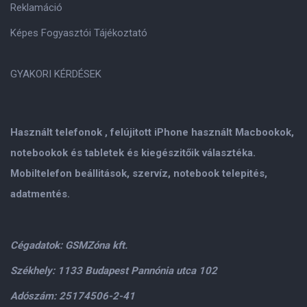
Reklamáció
Képes Fogyasztói Tájékoztató
GYAKORI KÉRDÉSEK
Használt telefonok , felújitott iPhone használt Macbookok,
notebookok és tabletek és kiegészitőik választéka.
Mobiltelefon beállitások, szervíz, notebook telepités,
adatmentés.
Cégadatok: GSMZóna kft.
Székhely: 1133 Budapest Pannónia utca 102
Adószám: 25174506-2-41