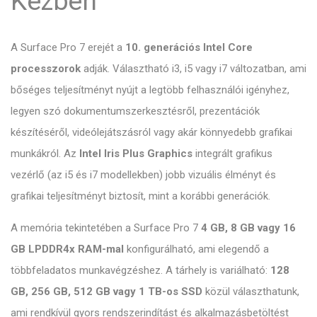
Kézben
A Surface Pro 7 erejét a
10. generációs Intel Core
processzorok
adják. Választható i3, i5 vagy i7 változatban, ami
bőséges teljesítményt nyújt a legtöbb felhasználói igényhez,
legyen szó dokumentumszerkesztésről, prezentációk
készítéséről, videólejátszásról vagy akár könnyedebb grafikai
munkákról. Az
Intel Iris Plus Graphics
integrált grafikus
vezérlő (az i5 és i7 modellekben) jobb vizuális élményt és
grafikai teljesítményt biztosít, mint a korábbi generációk.
A memória tekintetében a Surface Pro 7
4 GB, 8 GB vagy 16
GB LPDDR4x RAM-mal
konfigurálható, ami elegendő a
többfeladatos munkavégzéshez. A tárhely is variálható:
128
GB, 256 GB, 512 GB vagy 1 TB-os SSD
közül választhatunk,
ami rendkívül gyors rendszerindítást és alkalmazásbetöltést