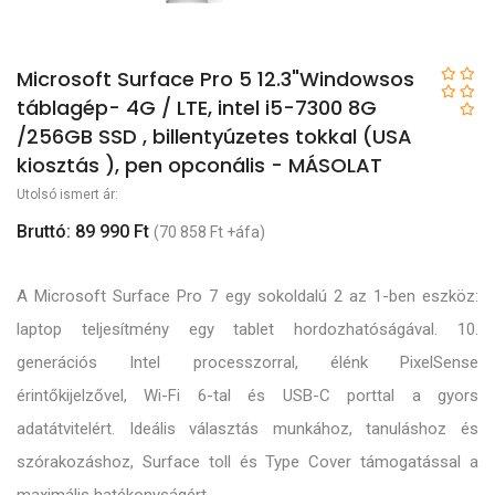
Microsoft Surface Pro 5 12.3"Windowsos
táblagép- 4G / LTE, intel i5-7300 8G
/256GB SSD , billentyúzetes tokkal (USA
kiosztás ), pen opconális - MÁSOLAT
Utolsó ismert ár:
Bruttó: 89 990 Ft
(70 858 Ft +áfa)
A Microsoft Surface Pro 7 egy sokoldalú 2 az 1-ben eszköz:
laptop teljesítmény egy tablet hordozhatóságával. 10.
generációs Intel processzorral, élénk PixelSense
érintőkijelzővel, Wi-Fi 6-tal és USB-C porttal a gyors
adatátvitelért. Ideális választás munkához, tanuláshoz és
szórakozáshoz, Surface toll és Type Cover támogatással a
maximális hatékonyságért.