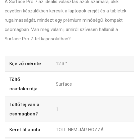
A Surface Pro 7 az ideális választás azok számára, akik
egyetlen készülékben keresik a laptopok erejét és a tabletek
rugalmasságát, mindezt egy prémium minőségű, kompakt
csomagban. Van még valami, amiről szívesen hallanál a
Surface Pro 7-tel kapcsolatban?
Kijelző mérete
12.3
"
Töltő
Surface
csatlakozója
Töltőfej van a
1
csomagban?
Keret állapota
TOLL NEM JÁR HOZZÁ