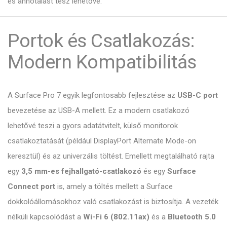
és annotálást tesz lehetővé.
Portok és Csatlakozás:
Modern Kompatibilitás
A Surface Pro 7 egyik legfontosabb fejlesztése az
USB-C port
bevezetése az USB-A mellett. Ez a modern csatlakozó
lehetővé teszi a gyors adatátvitelt, külső monitorok
csatlakoztatását (például DisplayPort Alternate Mode-on
keresztül) és az univerzális töltést. Emellett megtalálható rajta
egy
3,5 mm-es fejhallgató-csatlakozó
és egy
Surface
Connect port
is, amely a töltés mellett a Surface
dokkolóállomásokhoz való csatlakozást is biztosítja. A vezeték
nélküli kapcsolódást a
Wi-Fi 6 (802.11ax)
és a
Bluetooth 5.0