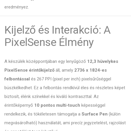
eredményez.
Kijelző és Interakció: A
PixelSense Élmény
A készülék középpontjában egy lenyűgöző
12,3 hüvelykes
PixelSense érintőkijelző
áll, amely
2736 x 1824-es
felbontással
és 267 PPI (pixel per inch) pixelsűrűséggel
büszkélkedhet. Ez a felbontás rendkívül éles és részletes képet
biztosít, élénk színekkel és kiváló kontraszttal. Az
érintőképernyő
10 pontos multi-touch
képességgel
rendelkezik, és tökéletesen támogatja a
Surface Pen
(külön
megvásárolható) használatát, ami precíz jegyzetelést, rajzolást