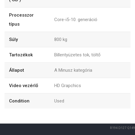
Processzor
Core-i5-10. generáció
típus
Súly
800
kg
Tartozékok
Billentyüzetes tok, töltő
Állapot
A Minusz kategória
Video vezérlő
HD Grapchics
Condition
Used
R194
D127
Q149