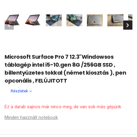
Microsoft Surface Pro 7 12.3"Windowsos
táblagép intel i5-10.gen 8G /256GB SSD ,
billentyúzetes tokkal (német kiosztás ), pen
opconális , FELÚJITOTT
Részletek
Ez a darab sajnos már nincs meg, de van sok más gépünk.
Minden használt notebook