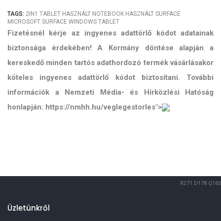
TAGS:
2IN1
TABLET
HASZNÁLT NOTEBOOK
HASZNÁLT SURFACE
MICROSOFT SURFACE
WINDOWS TABLET
Fizetésnél kérje az ingyenes adattörlő kódot adatainak
biztonsága érdekében! A Kormány döntése alapján a
kereskedő minden tartós adathordozó termék vásárlásakor
köteles ingyenes adattörlő kódot biztosítani. További
információk a Nemzeti Média- és Hírközlési Hatóság
honlapján: https://nmhh.hu/veglegestorles">
R271
D178
Q160
Üzletünkről