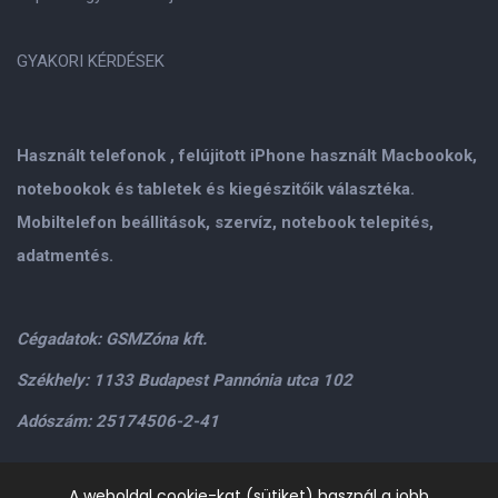
GYAKORI KÉRDÉSEK
Használt telefonok , felújitott iPhone használt Macbookok,
notebookok és tabletek és kiegészitőik választéka.
Mobiltelefon beállitások, szervíz, notebook telepités,
adatmentés.
Cégadatok: GSMZóna kft.
Székhely: 1133 Budapest Pannónia utca 102
Adószám: 25174506-2-41
Személyes átvétel: GSMZóna kft. 1134.Bp. Váci út 9-15
A weboldal cookie-kat (sütiket) használ a jobb