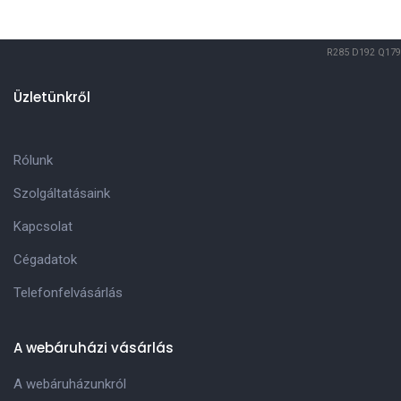
R285
D192
Q179
Üzletünkről
Rólunk
Szolgáltatásaink
Kapcsolat
Cégadatok
Telefonfelvásárlás
A webáruházi vásárlás
A webáruházunkról