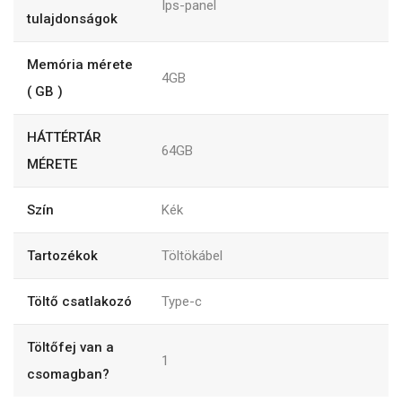
Ips-panel
tulajdonságok
Memória mérete
4GB
( GB )
HÁTTÉRTÁR
64GB
MÉRETE
Szín
Kék
Tartozékok
Töltökábel
Töltő csatlakozó
Type-c
Töltőfej van a
1
csomagban?