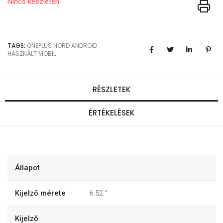
Nincs készleten
TAGS:
ONEPLUS
NORD
ANDROID
HASZNÁLT MOBIL
RÉSZLETEK
ÉRTÉKELÉSEK
Állapot
Kijelző mérete
6.52
"
Kijelző