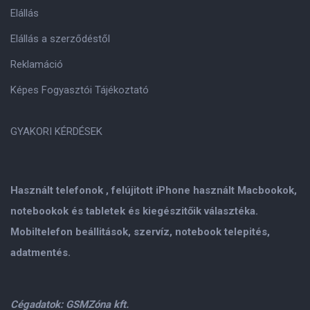
Elállás
Elállás a szerződéstől
Reklamáció
Képes Fogyasztói Tájékoztató
GYAKORI KÉRDÉSEK
Használt telefonok , felújitott iPhone használt Macbookok,
notebookok és tabletek és kiegészitőik választéka.
Mobiltelefon beállitások, szervíz, notebook telepités,
adatmentés.
Cégadatok: GSMZóna kft.