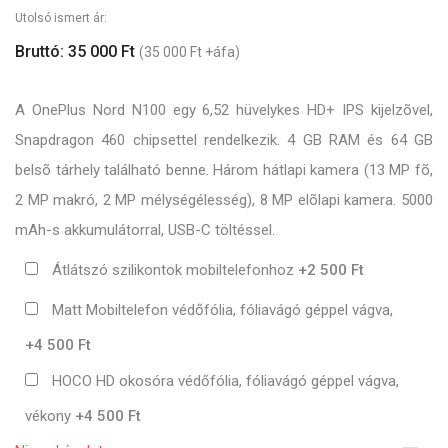
Utolsó ismert ár:
Bruttó: 35 000 Ft
(35 000 Ft +áfa)
A OnePlus Nord N100 egy 6,52 hüvelykes HD+ IPS kijelzõvel,
Snapdragon 460 chipsettel rendelkezik. 4 GB RAM és 64 GB
belsõ tárhely található benne. Három hátlapi kamera (13 MP fõ,
2 MP makró, 2 MP mélységélesség), 8 MP elõlapi kamera. 5000
mAh-s akkumulátorral, USB-C töltéssel.
Átlátszó szilikontok mobiltelefonhoz
+2 500 Ft
Matt Mobiltelefon védőfólia, fóliavágó géppel vágva,
+4 500 Ft
HOCO HD okosóra védőfólia, fóliavágó géppel vágva,
vékony
+4 500 Ft