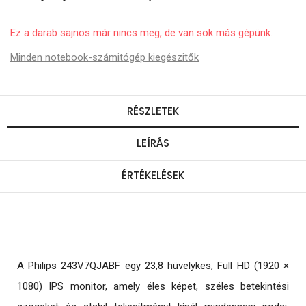
Ez a darab sajnos már nincs meg, de van sok más gépünk.
Minden notebook-számitógép kiegészitők
RÉSZLETEK
LEÍRÁS
ÉRTÉKELÉSEK
A Philips 243V7QJABF egy 23,8 hüvelykes, Full HD (1920 ×
1080) IPS monitor, amely éles képet, széles betekintési