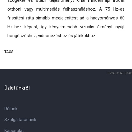
szögeket és stabil teljesítményt kínál mindennapi irodai,
otthoni vagy multimédiás felhasználáshoz. A 75 Hz-es
frissítési ráta simább megjelenítést ad a hagyományos 60
Hz-hez képest, így kényelmesebb vizuális élményt nyújt
böngészéshez, videónézéshez és játékokhoz.
TAGS:
R226
D163
Q148
Üzletünkről
Rólunk
Szolgáltatásaink
Kapcsolat