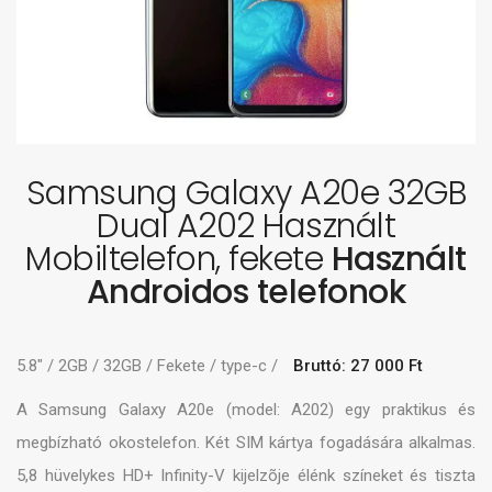
Samsung Galaxy A20e 32GB
Dual A202 Használt
Mobiltelefon, fekete
Használt
Androidos telefonok
5.8" / 2GB / 32GB / Fekete / type-c /
Bruttó: 27 000 Ft
A Samsung Galaxy A20e (model: A202) egy praktikus és
megbízható okostelefon. Két SIM kártya fogadására alkalmas.
5,8 hüvelykes HD+ Infinity-V kijelzõje élénk színeket és tiszta