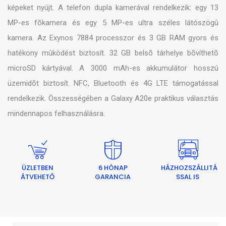
képeket nyújt. A telefon dupla kamerával rendelkezik: egy 13
MP-es fõkamera és egy 5 MP-es ultra széles látószögû
kamera. Az Exynos 7884 processzor és 3 GB RAM gyors és
hatékony mûködést biztosít. 32 GB belsõ tárhelye bõvíthetõ
microSD kártyával. A 3000 mAh-es akkumulátor hosszú
üzemidõt biztosít. NFC, Bluetooth és 4G LTE támogatással
rendelkezik. Összességében a Galaxy A20e praktikus választás
mindennapos felhasználásra.
ÜZLETBEN
6 HÓNAP
HÁZHOZSZÁLLITÁ
ÁTVEHETŐ
GARANCIA
SSAL IS