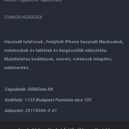
GYAKORI KÉRDÉSEK
Használt telefonok , felújitott iPhone használt Macbookok,
notebookok és tabletek és kiegészitőik választéka.
Mobiltelefon beállitások, szervíz, notebook telepités,
adatmentés.
Cégadatok: GSMZóna kft.
Székhely: 1133 Budapest Pannónia utca 102
Adószám: 25174506-2-41
Személyes átvétel: GSMZóna kft. 1134.Bp. Váci út 9-15