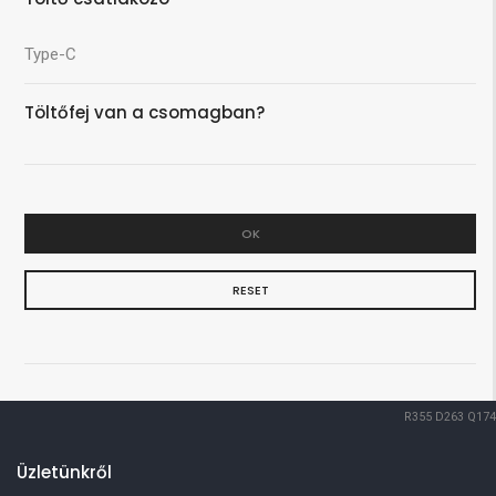
Type-C
Töltőfej van a csomagban?
OK
RESET
R355
D263
Q174
Üzletünkről