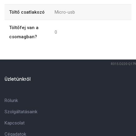
Töltő csatlakozó
Micro-usb
Töltőfej van a
0
csomagban?
R315
D220
Q179
Üzletünkről
Rólunk
Szolgáltatásaink
Kapcsolat
Cégadatok