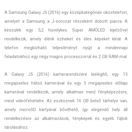
A Samsung Galaxy J5 (2016) egy középkategóriás okostelefon,
amelyet a Samsung a J-sorozat részeként dobott piacra. A
készülék egy 5,2 hüvelykes Super AMOLED kijelzővel
rendelkezik, amely élénk színeket és éles képeket kínál. A
telefon megbízható teljesítményt nyújt a mindennapi
feladatokhoz egy négy magos processzorral és 2 GB RAM-mal.
A Galaxy J5 (2016) kamerarendszere kielégítő, egy 13
megapixeles hátsó kamerával és egy 5 megapixeles előlapi
kamerával rendelkezik, amely alkalmas mind fényképezésre,
mind videófelvételre. Az eszköznek 16 GB belső tárhelye van,
amely microSD kártyával bővíthető, így elegendő hely áll
rendelkezésre az alkalmazások, fényképek és egyéb fájlok
tárolásához.