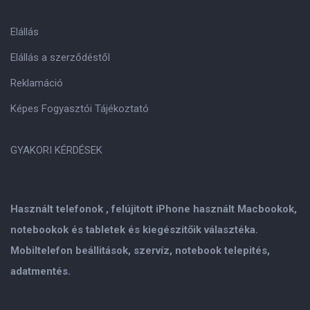
Elállás
Elállás a szerződéstől
Reklamáció
Képes Fogyasztói Tájékoztató
GYAKORI KÉRDÉSEK
Használt telefonok , felújitott iPhone használt Macbookok,
notebookok és tabletek és kiegészitőik választéka.
Mobiltelefon beállitások, szervíz, notebook telepités,
adatmentés.