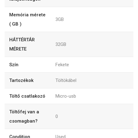
Memória mérete
3GB
( GB )
HÁTTÉRTÁR
32GB
MÉRETE
Szín
Fekete
Tartozékok
Töltökábel
Töltő csatlakozó
Micro-usb
Töltőfej van a
0
csomagban?
Condition
Used