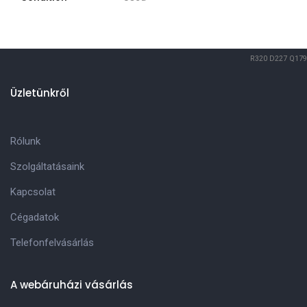
R320
D227
Q179
Üzletünkről
Rólunk
Szolgáltatásaink
Kapcsolat
Cégadatok
Telefonfelvásárlás
A webáruházi vásárlás