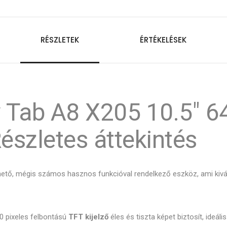
RÉSZLETEK
ÉRTÉKELÉSEK
 Tab A8 X205 10.5" 
Részletes áttekintés
ető, mégis számos hasznos funkcióval rendelkező eszköz, ami kiv
0 pixeles felbontású
TFT kijelző
éles és tiszta képet biztosít, ideá