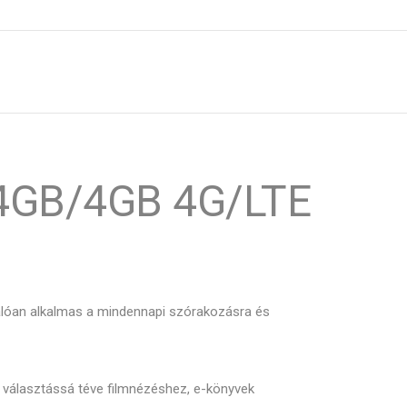
64GB/4GB 4G/LTE
álóan alkalmas a mindennapi szórakozásra és
lis választássá téve filmnézéshez, e-könyvek