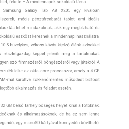
ablet, fekete – A mindennapok sokoldalú társa
 Samsung Galaxy Tab A8 X205 egy kiválóan
elszerelt, mégis pénztárcabarát tablet, ami ideális
álasztás lehet mindazoknak, akik egy megbízható és
okoldalú eszközt keresnek a mindennapi használatra.
 10.5 hüvelykes, vékony kávás kijelző élénk színekkel
s részletgazdag képpel jeleníti meg a tartalmakat,
egyen szó filmnézésről, böngészésről vagy játékról. A
észülék lelke az okta-core processzor, amely a 4 GB
AM-mal karöltve zökkenőmentes működést biztosít
 legtöbb alkalmazás és feladat esetén.
 32 GB belső tárhely bőséges helyet kínál a fotóknak,
ideóknak és alkalmazásoknak, de ha ez sem lenne
legendő, egy microSD kártyával könnyedén bővíthető.