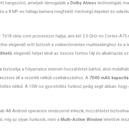
tt hangszóró, amelyek támogatják a
Dolby Atmos
technológiát, ma
i és a 8 MP-es hátlapi kamera megfelelő minőségű képeket és videók
er T618 okta-core processzor hajtja, ami két 2.0 GHz-es Cortex-A7
zítve elegendő erőt biztosít a zökkenőmentes multitaskinghoz és a 
íthető
, elegendő helyet kínál az összes fontos fájl és alkalmazás s
s
biztosítja a folyamatos internet-hozzáférést bárhol, ahol mobilhálóza
lkezésre áll a vezeték nélküli csatlakozáshoz. A
7040 mAh kapacitá
t töltés nélkül. A 15W-os gyorstöltés funkció pedig segít abban, hog
b A8 Android operációs rendszerrel érkezik, hozzáférést biztosítv
, míg az olyan funkciók, mint a
Multi-Active Window
lehetővé tesz