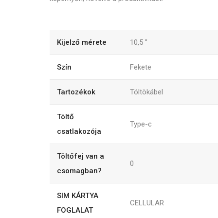
Kijelző mérete
10,5
"
Szín
Fekete
Tartozékok
Töltökábel
Töltő
Type-c
csatlakozója
Töltőfej van a
0
csomagban?
SIM KÁRTYA
CELLULAR
FOGLALAT