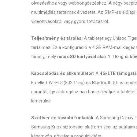
olvasásához vagy webböngészéshez. A négy beépíte
multimédiás tartalmak élvezetét. Az 5 MP-es előlap
videóhívásokról vagy gyors fotózásról.
Teljesítmény és tárolás:
A tabletet egy Unisoc Tig
tartalmaz. Ez a konfiguráció a 4 GB RAM-mal kiegés
tárhely, mely
microSD kártyával akár 1 TB-ig is bőv
Kapcsolódás és akkumulátor:
A
4G/LTE támogatá
Emellett Wi-Fi 5 (802.11ac) és Bluetooth 5.0 is rende
garantál, így akár egész nap használhatjuk a tablete
lemerülne.
Szoftver és további funkciók:
A Samsung Galaxy Ta
Samsung Knox biztonsági platform védi az adatainkat
képernyőn, növelve a produktivitást.