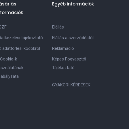
ásárlási
Egyéb információk
nformációk
SZF
Elállás
atkezelési tájékoztató
Elállás a szerződéstől
 adattörlési kódokról
Reklamáció
 Cookie-k
Képes Fogyasztói
asználatának
Tájékoztató
zabályzata
GYAKORI KÉRDÉSEK