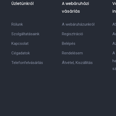
Üzletünkről
A webáruházi
V
vásárlás
i
Rólunk
A webáruházunkról
A
Szolgáltatásaink
Regisztráció
Ad
Kapcsolat
Belépés
Az
Cégadatok
Rendelésem
A
h
Telefonfelvásárlás
Átvétel, Kiszállitás
s