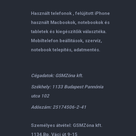
Használt telefonok , felújitott iPhone
használt Macbookok, notebookok és
tabletek és kiegészitőik választéka.
Mobiltelefon beállitások, szervíz,
notebook telepités, adatmentés.
Cégadatok: GSMZóna kft.
Székhely: 1133 Budapest Pannónia
utca 102
Adószám: 25174506-2-41
Személyes átvétel: GSMZóna kft.
1134.Bp. Váci út 9-15