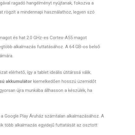
gával ragadó hangélményt nyújtanak, fokozva a
at rögzít a mindennapi használathoz, legyen szó
5 magot és hat 2.0 GHz-es Cortex-A55 magot
legtöbb alkalmazás futtatásához. A 64 GB-os belső
zámára.
t elérhető, így a tablet ideális útitárssá válik.
sú akkumulátor
kiemelkedően hosszú üzemidőt
y gyorsan újra munkába állhasson a készülék, ha
a a Google Play Áruház számtalan alkalmazásához. A
ik több alkalmazás egyidejű futtatását az osztott