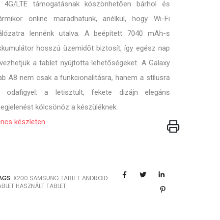
 4G/LTE támogatásnak köszönhetően bárhol és
ármikor online maradhatunk, anélkül, hogy Wi-Fi
álózatra lennénk utalva. A beépített 7040 mAh-s
kkumulátor hosszú üzemidőt biztosít, így egész nap
lvezhetjük a tablet nyújtotta lehetőségeket. A Galaxy
ab A8 nem csak a funkcionalitásra, hanem a stílusra
s odafigyel: a letisztult, fekete dizájn elegáns
egjelenést kölcsönöz a készüléknek.
incs készleten
AGS:
X200
SAMSUNG TABLET
ANDROID
ABLET
HASZNÁLT TABLET