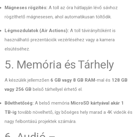
Mágneses rögzítés:
A toll az óra hátlapján lévő sávhoz
rögzíthető mágnesesen, ahol automatikusan töltődik.
Légmozdulatok (Air Actions):
A toll távirányítóként is
használható prezentációk vezérléséhez vagy a kamera
elsütéséhez.
5. Memória és Tárhely
A készülék jellemzően
6 GB vagy 8 GB RAM
-mal és
128 GB
vagy 256 GB
belső tárhellyel érhető el.
Bővíthetőség:
A belső memória
MicroSD kártyával akár 1
TB-ig
tovább növelhető, így bőséges hely marad a 4K videók és
nagy felbontású projektek számára.
6. Audió –