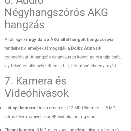
Négyhangszórós AKG
hangzás
A táblagép
négy darab AKG által hangolt hangszóróval
rendelkezik, amelyek támogatják a
Dolby Atmos®
technológiát. A hangzás dinamikusan követi az óra tájolását,
így fekvő és álló helyzetben is telt, térhatású élményt nyújt.
7. Kamera és
Videóhívások
Hátlapi kamera:
Dupla rendszer (13 MP főkamera + 5 MP
ultraszéles), amivel akár 4K videókat is rögzíthet.
Előlapi kamera:
8 MP-es egység, amely ideálisan, a hosszú