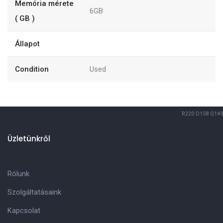
Memória mérete
6GB
( GB )
Állapot
Condition
Used
R220
D158
Q145
Üzletünkről
Rólunk
Szolgáltatásaink
Kapcsolat