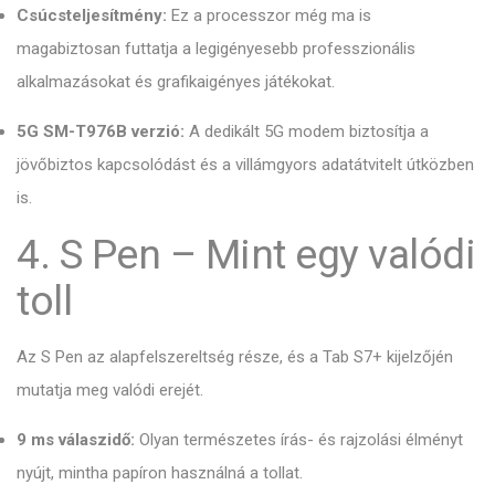
Csúcsteljesítmény:
Ez a processzor még ma is
magabiztosan futtatja a legigényesebb professzionális
alkalmazásokat és grafikaigényes játékokat.
5G SM-T976B verzió:
A dedikált 5G modem biztosítja a
jövőbiztos kapcsolódást és a villámgyors adatátvitelt útközben
is.
4. S Pen – Mint egy valódi
toll
Az S Pen az alapfelszereltség része, és a Tab S7+ kijelzőjén
mutatja meg valódi erejét.
9 ms válaszidő:
Olyan természetes írás- és rajzolási élményt
nyújt, mintha papíron használná a tollat.