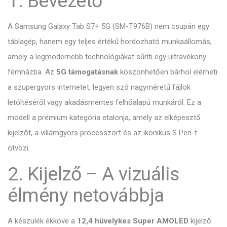
1. Bevezető
A Samsung Galaxy Tab S7+ 5G (SM-T976B) nem csupán egy
táblagép, hanem egy teljes értékű hordozható munkaállomás,
amely a legmodernebb technológiákat sűríti egy ultravékony
fémházba. Az
5G támogatásnak
köszönhetően bárhol elérheti
a szupergyors internetet, legyen szó nagyméretű fájlok
letöltéséről vagy akadásmentes felhőalapú munkáról. Ez a
modell a prémium kategória etalonja, amely az elképesztő
kijelzőt, a villámgyors processzort és az ikonikus S Pen-t
ötvözi.
2. Kijelző – A vizuális
élmény netovábbja
A készülék ékköve a
12,4 hüvelykes Super AMOLED
kijelző.