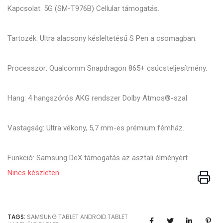
Kapcsolat: 5G (SM-T976B) Cellular támogatás.
Tartozék: Ultra alacsony késleltetésű S Pen a csomagban.
Processzor: Qualcomm Snapdragon 865+ csúcsteljesítmény.
Hang: 4 hangszórós AKG rendszer Dolby Atmos®-szal.
Vastagság: Ultra vékony, 5,7 mm-es prémium fémház.
Funkció: Samsung DeX támogatás az asztali élményért.
Nincs készleten
TAGS:
SAMSUNG TABLET
ANDROID TABLET