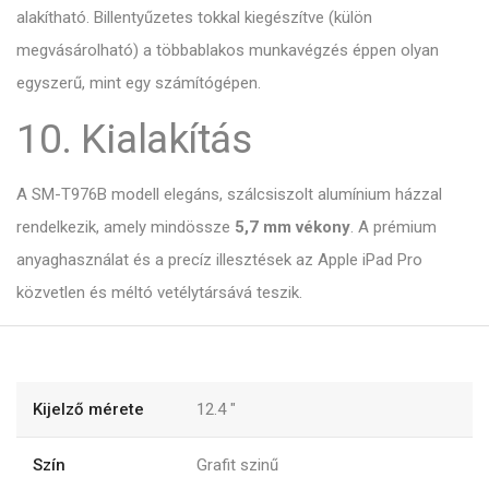
alakítható. Billentyűzetes tokkal kiegészítve (külön
megvásárolható) a többablakos munkavégzés éppen olyan
egyszerű, mint egy számítógépen.
10. Kialakítás
A SM-T976B modell elegáns, szálcsiszolt alumínium házzal
rendelkezik, amely mindössze
5,7 mm vékony
. A prémium
anyaghasználat és a precíz illesztések az Apple iPad Pro
közvetlen és méltó vetélytársává teszik.
Kijelző mérete
12.4
"
Szín
Grafit szinű