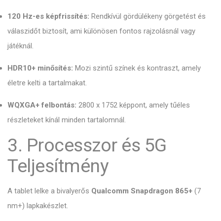
120 Hz-es képfrissítés:
Rendkívül gördülékeny görgetést és
válaszidőt biztosít, ami különösen fontos rajzolásnál vagy
játéknál.
HDR10+ minősítés:
Mozi szintű színek és kontraszt, amely
életre kelti a tartalmakat.
WQXGA+ felbontás:
2800 x 1752 képpont, amely tűéles
részleteket kínál minden tartalomnál.
3. Processzor és 5G
Teljesítmény
A tablet lelke a bivalyerős
Qualcomm Snapdragon 865+
(7
nm+) lapkakészlet.