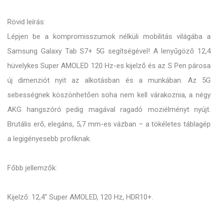
Rövid leírás:
Lépjen be a kompromisszumok nélküli mobilitás világába a
Samsung Galaxy Tab S7+ 5G segítségével! A lenyűgöző 12,4
hüvelykes Super AMOLED 120 Hz-es kijelző és az S Pen párosa
új dimenziót nyit az alkotásban és a munkában. Az 5G
sebességnek köszönhetően soha nem kell várakoznia, a négy
AKG hangszóró pedig magával ragadó moziélményt nyújt.
Brutális erő, elegáns, 5,7 mm-es vázban – a tökéletes táblagép
a legigényesebb profiknak.
Főbb jellemzők:
Kijelző: 12,4" Super AMOLED, 120 Hz, HDR10+.