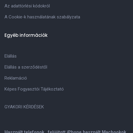
Az adattörlési kódokról
A Cookie-k használatának szabályzata
Egyéb információk
Elállás
Elállás a szerződéstől
Reklamáció
Képes Fogyasztói Tájékoztató
GYAKORI KÉRDÉSEK
Használt telefonok , felújitott iPhone használt Macbookok,