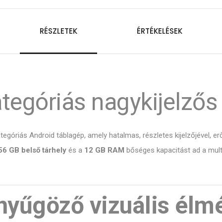
RÉSZLETEK
ÉRTÉKELÉSEK
egóriás nagykijelzős 
egóriás Android táblagép, amely hatalmas, részletes kijelzőjével, e
56 GB belső tárhely
és a
12 GB RAM
bőséges kapacitást ad a mult
enyűgöző vizuális élm