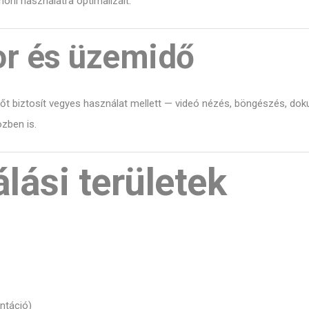
oni használatra optimalizált.
r és üzemidő
 biztosít vegyes használat mellett — videó nézés, böngészés, doku
zben is.
lási területek
entáció)