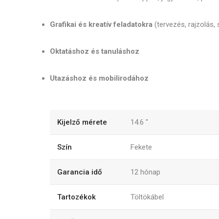
Grafikai és kreatív feladatokra
(tervezés, rajzolás,
Oktatáshoz és tanuláshoz
Utazáshoz és mobilirodához
Kijelző mérete
14.6
"
Szín
Fekete
Garancia idő
12
hónap
Tartozékok
Töltökábel