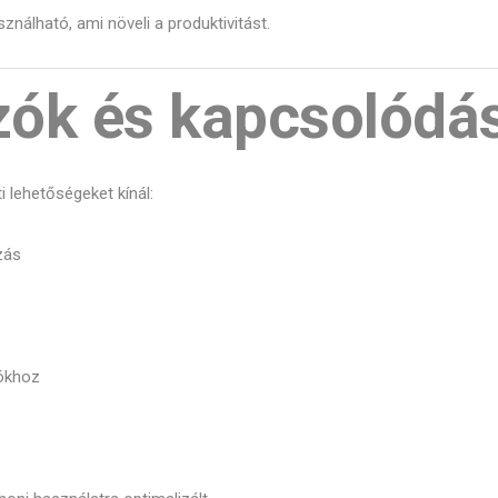
ználható, ami növeli a produktivitást.
zók és kapcsolódá
 lehetőségeket kínál:
zás
tókhoz