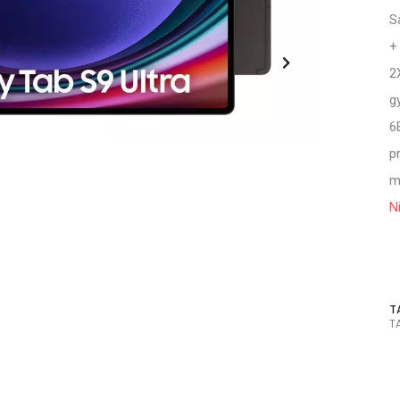
S
+
2
g
6
p
m
N
T
T