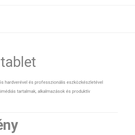
tablet
rős hardverével és professzionális eszközkészletével
imédiás tartalmak, alkalmazások és produktív
ény