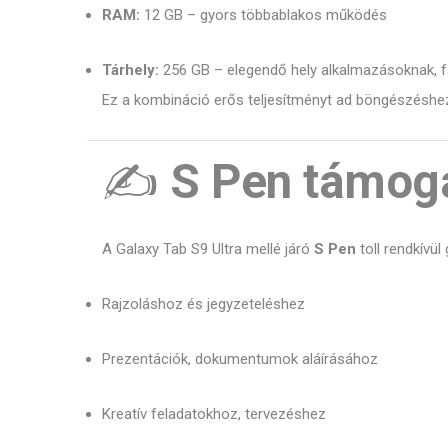
RAM:
12 GB – gyors többablakos működés
Tárhely:
256 GB – elegendő hely alkalmazásoknak, f
Ez a kombináció erős teljesítményt ad böngészéshez
✍️
S Pen támoga
A Galaxy Tab S9 Ultra mellé járó
S Pen
toll rendkívül
Rajzoláshoz és jegyzeteléshez
Prezentációk, dokumentumok aláírásához
Kreatív feladatokhoz, tervezéshez