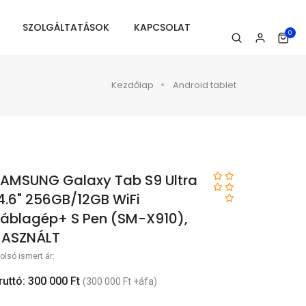
SZOLGÁLTATÁSOK
KAPCSOLAT
0
Kezdőlap
Android tablet
AMSUNG Galaxy Tab S9 Ultra
4.6" 256GB/12GB WiFi
áblagép+ S Pen (SM-X910),
HASZNÁLT
olsó ismert ár:
ruttó: 300 000 Ft
(300 000 Ft +áfa)