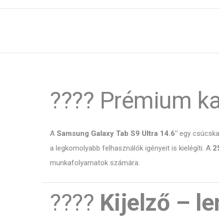
???? Prémium kat
A
Samsung Galaxy Tab S9 Ultra 14.6″
egy csúcskat
a legkomolyabb felhasználók igényeit is kielégíti. A
2
munkafolyamatok számára.
????
Kijelző – l