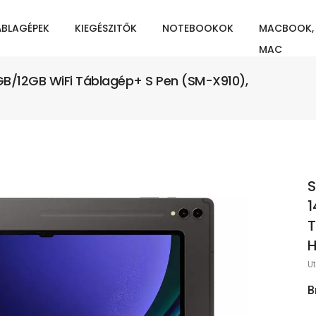
ÁBLAGÉPEK
KIEGÉSZITŐK
NOTEBOOKOK
MACBOOK,
MAC
GB/12GB WiFi Táblagép+ S Pen (SM-X910),
S
1
T
Ut
B