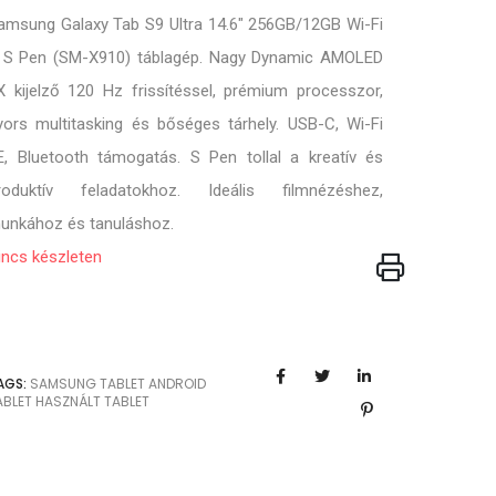
amsung Galaxy Tab S9 Ultra 14.6″ 256GB/12GB Wi-Fi
 S Pen (SM-X910) táblagép. Nagy Dynamic AMOLED
X kijelző 120 Hz frissítéssel, prémium processzor,
yors multitasking és bőséges tárhely. USB-C, Wi-Fi
E, Bluetooth támogatás. S Pen tollal a kreatív és
roduktív feladatokhoz. Ideális filmnézéshez,
unkához és tanuláshoz.
incs készleten
AGS:
SAMSUNG TABLET
ANDROID
ABLET
HASZNÁLT TABLET