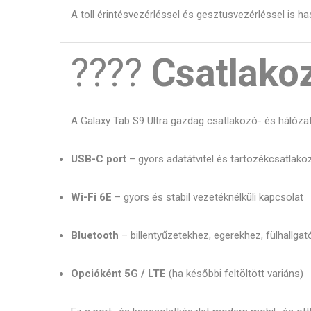
A toll érintésvezérléssel és gesztusvezérléssel is has
????
Csatlako
A Galaxy Tab S9 Ultra gazdag csatlakozó- és hálózati
USB-C port
– gyors adatátvitel és tartozékcsatlako
Wi-Fi 6E
– gyors és stabil vezetéknélküli kapcsolat
Bluetooth
– billentyűzetekhez, egerekhez, fülhallga
Opcióként 5G / LTE
(ha későbbi feltöltött variáns)