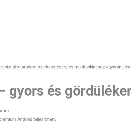
re, vizuális tartalom szerkesztésére és multitaskinghoz egyaránt, l
– gyors és gördüléke
comm
 prémium Android teljesítmény