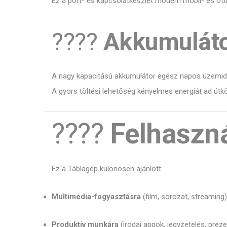
Ez a port- és kapcsolatkészlet modern mobil- és otth
????
Akkumuláto
A nagy kapacitású akkumulátor egész napos üzemidőt
A gyors töltési lehetőség kényelmes energiát ad útkö
????
Felhaszná
Ez a Táblagép különösen ajánlott:
Multimédia-fogyasztásra
(film, sorozat, streaming)
Produktív munkára
(irodai appok, jegyzetelés, prez