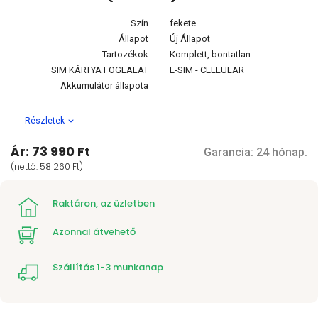
Szín
fekete
Állapot
Új Állapot
Tartozékok
Komplett, bontatlan
SIM KÁRTYA FOGLALAT
E-SIM - CELLULAR
Akkumulátor állapota
Részletek
Ár: 73 990 Ft
Garancia: 24 hónap.
(nettó: 58 260 Ft)
Raktáron, az üzletben
Azonnal átvehető
Szállítás 1-3 munkanap