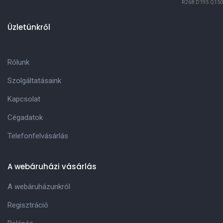
R268
D195
Q150
Üzletünkről
Rólunk
Szolgáltatásaink
Kapcsolat
Cégadatok
Telefonfelvásárlás
A webáruházi vásárlás
A webáruházunkról
Regisztráció