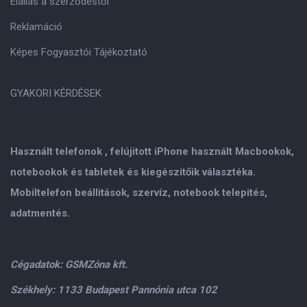
Elállás a szerződéstől
Reklamáció
Képes Fogyasztói Tájékoztató
GYAKORI KÉRDÉSEK
Használt telefonok , felújitott iPhone használt Macbookok,
notebookok és tabletek és kiegészitőik választéka.
Mobiltelefon beállitások, szervíz, notebook telepités,
adatmentés.
Cégadatok: GSMZóna kft.
Székhely: 1133 Budapest Pannónia utca 102