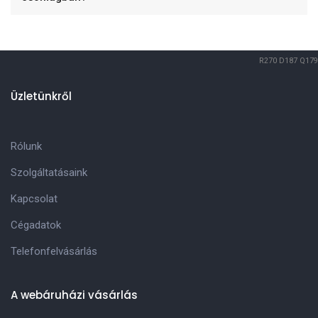
R270
D187
Q179
Üzletünkről
Rólunk
Szolgáltatásaink
Kapcsolat
Cégadatok
Telefonfelvásárlás
A webáruházi vásárlás