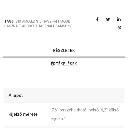
TAGS:
S10
AMOLED
S10
HASZNÁLT MOBIL
HASZNÁLT ANDROID
HASZNÁLT SAMSUNG
RÉSZLETEK
ÉRTÉKELÉSEK
Állapot
7.6" összehajtható, belső, 6,2" külső
Kijelző mérete
kijelző
"