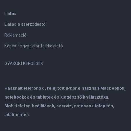
Elállás
Elállás a szerződéstől
Reklamáció
Képes Fogyasztói Tájékoztató
GYAKORI KÉRDÉSEK
Használt telefonok , felújitott iPhone használt Macbookok,
notebookok és tabletek és kiegészitőik választéka.
Mobiltelefon beállitások, szervíz, notebook telepités,
adatmentés.