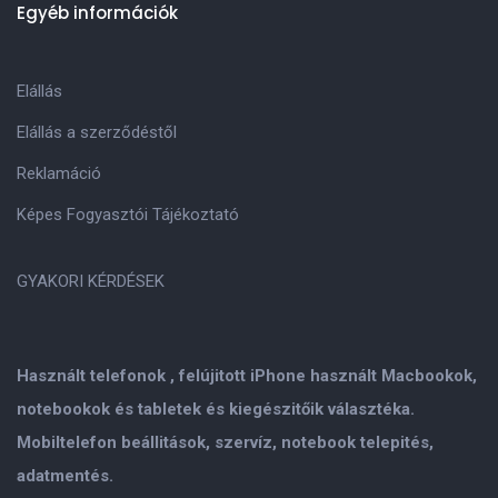
Egyéb információk
Elállás
Elállás a szerződéstől
Reklamáció
Képes Fogyasztói Tájékoztató
GYAKORI KÉRDÉSEK
Használt telefonok , felújitott iPhone használt Macbookok,
notebookok és tabletek és kiegészitőik választéka.
Mobiltelefon beállitások, szervíz, notebook telepités,
adatmentés.