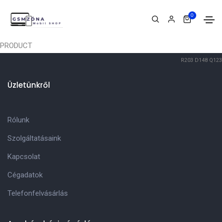
0
PRODUCT
R203
D148
Q123
Üzletünkről
Rólunk
Szolgáltatásaink
Kapcsolat
Cégadatok
Telefonfelvásárlás