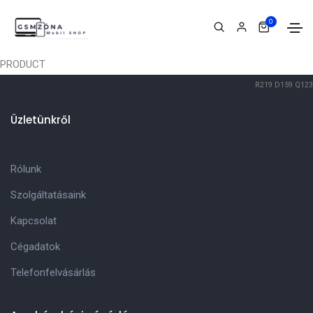
0
PRODUCT
R219
D159
Q123
Üzletünkről
Rólunk
Szolgáltatásaink
Kapcsolat
Cégadatok
Telefonfelvásárlás