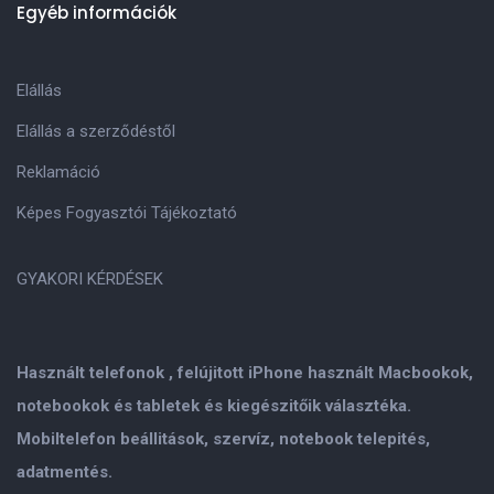
Egyéb információk
Elállás
Elállás a szerződéstől
Reklamáció
Képes Fogyasztói Tájékoztató
GYAKORI KÉRDÉSEK
Használt telefonok , felújitott iPhone használt Macbookok,
notebookok és tabletek és kiegészitőik választéka.
Mobiltelefon beállitások, szervíz, notebook telepités,
adatmentés.