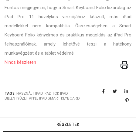
Fontos megjegyezni, hogy a Smart Keyboard Folio kizárólag az
iPad Pro 11 hüvelykes verziójához készült, más iPad
modellekkel nem kompatibilis. Összességében a Smart
Keyboard Folio kényelmes és praktikus megoldás az iPad Pro
felhasználóinak, amely lehetõvé teszi a hatékony
munkavégzést és a tablet védelmé
Nincs készleten
TAGS:
HASZNÁLT IPAD
IPAD TOK
IPAD
BILLENTYÜZET
APPLE IPAD
SMART KEYBOARD
RÉSZLETEK