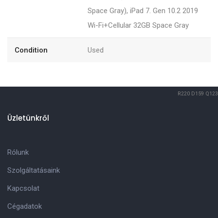
Space Gray), iPad 7. Gen 10.2 2019
Wi-Fi+Cellular 32GB Space Gray
Condition
Used
R220
D159
Q123
Üzletünkről
Rólunk
Szolgáltatásaink
Kapcsolat
Cégadatok