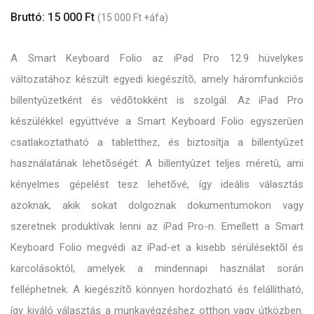
Bruttó: 15 000 Ft
(15 000 Ft +áfa)
A Smart Keyboard Folio az iPad Pro 12.9 hüvelykes
változatához készült egyedi kiegészítõ, amely háromfunkciós
billentyûzetként és védõtokként is szolgál. Az iPad Pro
készülékkel együttvéve a Smart Keyboard Folio egyszerûen
csatlakoztatható a tabletthez, és biztosítja a billentyûzet
használatának lehetõségét. A billentyûzet teljes méretû, ami
kényelmes gépelést tesz lehetõvé, így ideális választás
azoknak, akik sokat dolgoznak dokumentumokon vagy
szeretnek produktívak lenni az iPad Pro-n. Emellett a Smart
Keyboard Folio megvédi az iPad-et a kisebb sérülésektõl és
karcolásoktól, amelyek a mindennapi használat során
felléphetnek. A kiegészítõ könnyen hordozható és felállítható,
így kiváló választás a munkavégzéshez otthon vagy útközben.