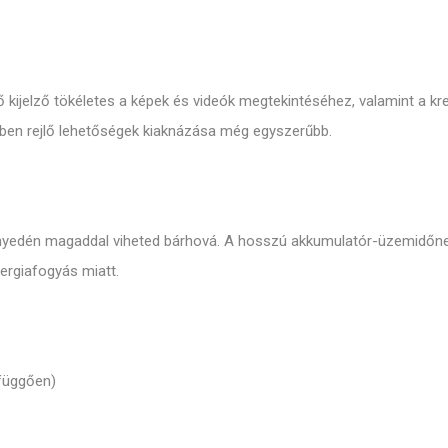
tő kijelző tökéletes a képek és videók megtekintéséhez, valamint a
en rejlő lehetőségek kiaknázása még egyszerűbb.
könnyedén magaddal viheted bárhová. A hosszú akkumulatór-üzemidő
ergiafogyás miatt.
 függően)