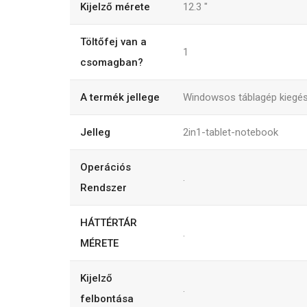
Kijelző mérete
12.3
"
Töltőfej van a
1
csomagban?
A termék jellege
Windowsos táblagép kiegés
Jelleg
2in1-tablet-notebook
Operációs
.
Rendszer
HÁTTÉRTÁR
.
MÉRETE
Kijelző
.
felbontása