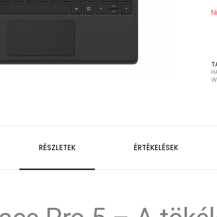
N
T
H
W
RÉSZLETEK
ÉRTÉKELÉSEK