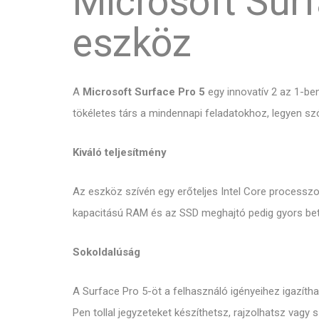
Microsoft Surf
eszköz
A
Microsoft Surface Pro 5
egy innovatív 2 az 1-ben
tökéletes társ a mindennapi feladatokhoz, legyen s
Kiváló teljesítmény
Az eszköz szívén egy erőteljes Intel Core processz
kapacitású RAM és az SSD meghajtó pedig gyors betö
Sokoldalúság
A Surface Pro 5-öt a felhasználó igényeihez igazíth
Pen tollal jegyzeteket készíthetsz, rajzolhatsz vagy