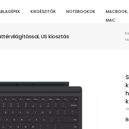
ÁBLAGÉPEK
KIEGÉSZITŐK
NOTEBOOKOK
MACBOOK,
MAC
K
ttérvilágítással, US kiosztás
H
S
k
h
k
Ut
B