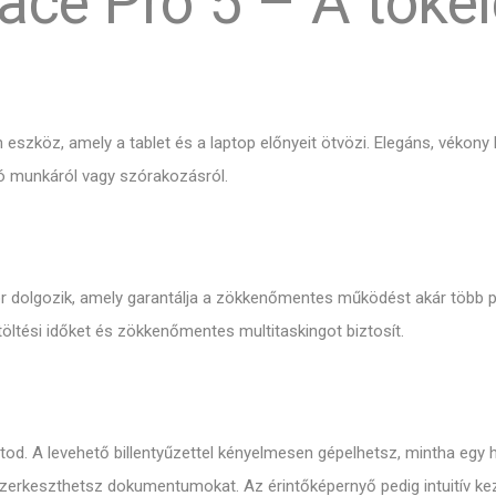
ace Pro 5 – A tökél
 eszköz, amely a tablet és a laptop előnyeit ötvözi. Elegáns, vékony k
zó munkáról vagy szórakozásról.
or dolgozik, amely garantálja a zökkenőmentes működést akár több 
ltési időket és zökkenőmentes multitaskingot biztosít.
atod. A levehető billentyűzettel kényelmesen gépelhetsz, mintha eg
 szerkeszthetsz dokumentumokat. Az érintőképernyő pedig intuitív kez