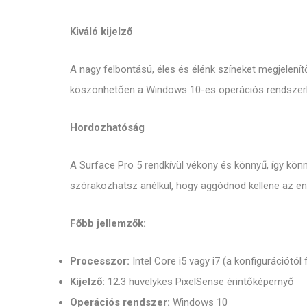
Kiváló kijelző
A nagy felbontású, éles és élénk színeket megjelení
köszönhetően a Windows 10-es operációs rendszerb
Hordozhatóság
A Surface Pro 5 rendkívül vékony és könnyű, így 
szórakozhatsz anélkül, hogy aggódnod kellene az en
Főbb jellemzők:
Processzor:
Intel Core i5 vagy i7 (a konfigurációtól
Kijelző:
12.3 hüvelykes PixelSense érintőképernyő
Operációs rendszer:
Windows 10