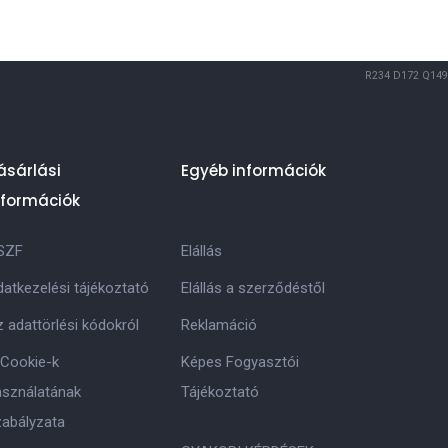
R234
D172
Q149
ásárlási
Egyéb információk
nformációk
SZF
Elállás
atkezelési tájékoztató
Elállás a szerződéstől
 adattörlési kódokról
Reklamáció
 Cookie-k
Képes Fogyasztói
asználatának
Tájékoztató
zabályzata