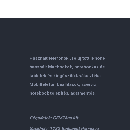
Használt telefonok , felújitott iPhone
használt Macbookok, notebookok és
tabletek és kiegészitőik választéka.
Mobiltelefon beállitások, szervíz,
notebook telepités, adatmentés.
Cégadatok: GSMZóna kft.
Székhely: 1133 Budapest Pannónia