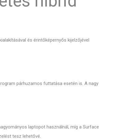
etes hibrid
ialakításával és érintőképernyős kijelzőjével
program párhuzamos futtatása esetén is. A nagy
y hagyományos laptopot használnál, míg a Surface
elést tesz lehetővé.