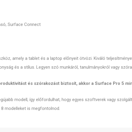
asó, Surface Connect
zköz, amely a tablet és a laptop előnyeit ötvözi. Kiváló teljesítmény
onyság és a stílus. Legyen szó munkáról, tanulmányokról vagy szórak
produktivitást és szórakozást biztosít, akkor a Surface Pro 5
gújabb modell, így előfordulhat, hogy egyes szoftverek vagy szolgá
 8 modelleket is megfontolnod.