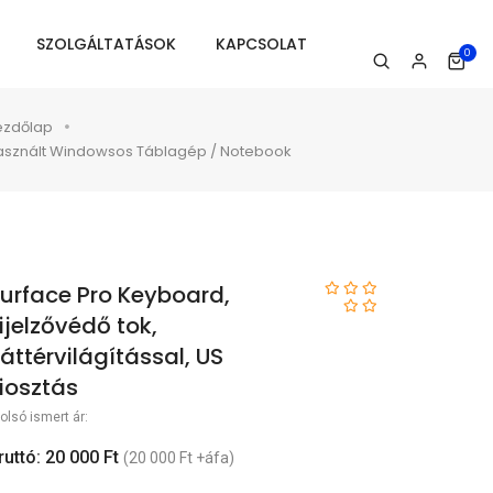
SZOLGÁLTATÁSOK
KAPCSOLAT
0
ezdőlap
asznált Windowsos Táblagép / Notebook
urface Pro Keyboard,
ijelzővédő tok,
áttérvilágítással, US
iosztás
olsó ismert ár:
ruttó: 20 000 Ft
(20 000 Ft +áfa)