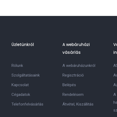
Üzletünkről
A webáruházi
V
vásárlás
i
Rólunk
A webáruházunkról
A
Szolgáltatásaink
Regisztráció
Ad
Kapcsolat
Belépés
Az
Cégadatok
Rendelésem
A
h
Telefonfelvásárlás
Átvétel, Kiszállitás
s