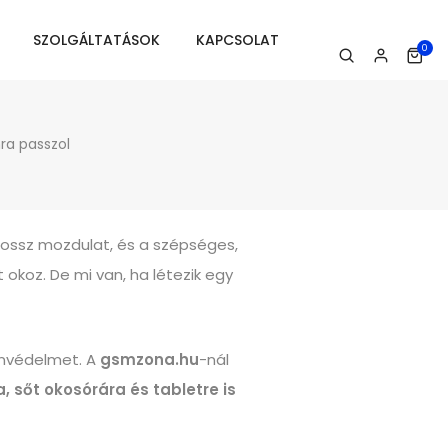
SZOLGÁLTATÁSOK
KAPCSOLAT
0
nra passzol
 rossz mozdulat, és a szépséges,
koz. De mi van, ha létezik egy
fonvédelmet. A
gsmzona.hu
-nál
, sőt okosórára és tabletre is