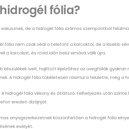
hidrogél fólia?
esküsznek, de a hidrogél fólia számos szempontból felülmúl
él fólia nem csak védi a telefont a karcoktól, de a kisebb s
eli a karcokat, és rövid időn belül simává válik újra.
 készülékek ívelt, hajlított kijelzőihez az üvegfóliák gyakra
 A hidrogél fólia tökéletesen rásimul a felületre, még a haj
:
A hidrogél fólia vékony és átlátszó. Felhelyezés után szinte
efon eredeti dizájnját.
mas anyagszerkezetnek köszönhetően a hidrogél fólia elnyel
ésének esélyét.