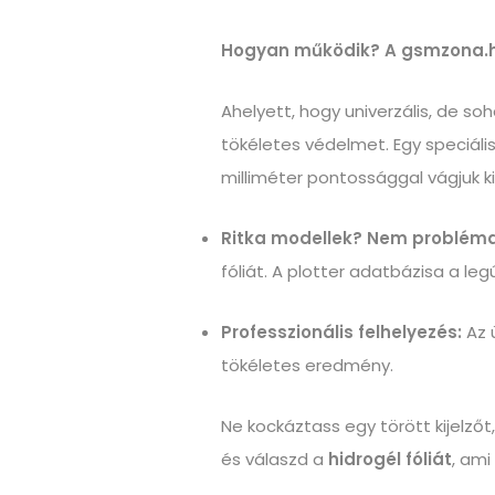
Hogyan működik? A gsmzona.
Ahelyett, hogy univerzális, de so
tökéletes védelmet. Egy speciáli
milliméter pontossággal vágjuk ki
Ritka modellek? Nem probléma
fóliát. A plotter adatbázisa a le
Professzionális felhelyezés:
Az ü
tökéletes eredmény.
Ne kockáztass egy törött kijelzőt,
és válaszd a
hidrogél fóliát
, ami