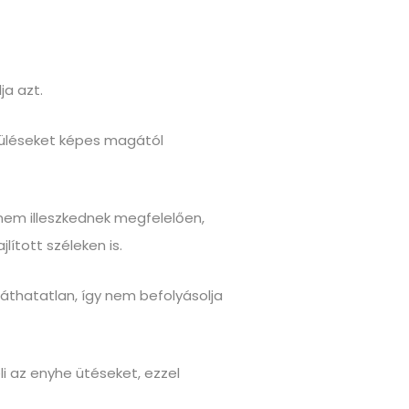
ja azt.
érüléseket képes magától
n nem illeszkednek megfelelően,
lított széleken is.
 láthatatlan, így nem befolyásolja
i az enyhe ütéseket, ezzel