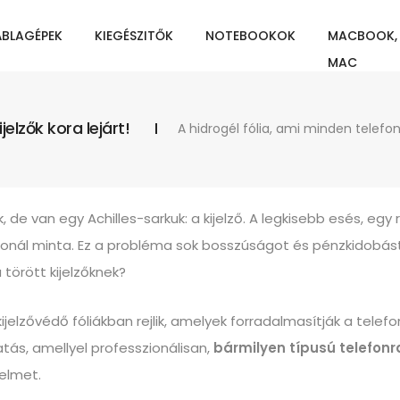
ÁBLAGÉPEK
KIEGÉSZITŐK
NOTEBOOKOK
MACBOOK,
MAC
jelzők kora lejárt!
A hidrogél fólia, ami minden telefo
de van egy Achilles-sarkuk: a kijelző. A legkisebb esés, egy
nál minta. Ez a probléma sok bosszúságot és pénzkidobást o
törött kijelzőknek?
kijelzővédő fóliákban rejlik, amelyek forradalmasítják a tele
tás, amellyel professzionálisan,
bármilyen típusú telefonra
delmet.