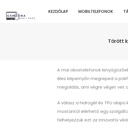
KEZDŐLAP
MOBILTELEFONOK
T
Törött ki
A mai okostelefonok lenyűgözőek, 
éles képernyőn megreped a pókfo
megoldás, ami végre véget vet a 
A válasz a hidrogél és TPU alapú 
mostantól elérhető egy szolgálta
felhelyezzük ezt az innovatív vé