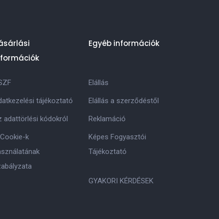
ásárlási
Egyéb információk
nformációk
SZF
Elállás
atkezelési tájékoztató
Elállás a szerződéstől
 adattörlési kódokról
Reklamáció
 Cookie-k
Képes Fogyasztói
asználatának
Tájékoztató
zabályzata
GYAKORI KÉRDÉSEK