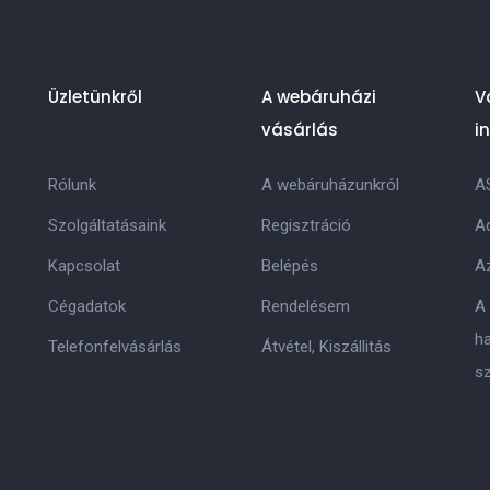
Üzletünkről
A webáruházi
V
vásárlás
i
Rólunk
A webáruházunkról
A
Szolgáltatásaink
Regisztráció
Ad
Kapcsolat
Belépés
Az
Cégadatok
Rendelésem
A
h
Telefonfelvásárlás
Átvétel, Kiszállitás
s