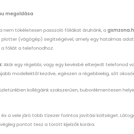
hu megoldása
ha nem tökéletesen passzoló fóliákat árulnánk, a
gsmzona.h
s plotter (vágógép) segítségével, amely egy hatalmas adatb
 a fóliát a telefonodhoz.
:
Akár egy régebbi, vagy egy kevésbé elterjedt telefonod van
gújabb modellektől kezdve, egészen a régebbiekig, sőt okosór
zletünkben kollégáink szakszerűen, buborékmentesen helyezik
 és a vele járó több tízezer forintos javítási költséget. Láto
 végleg pontot tesz a törött kijelzők korára.