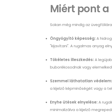
Miért pont a 
Sokan még mindig az üvegfóliára 
Öngyógyító képesség:
A hidrog
"kijavítani". A rugalmas anyag elny
Tökéletes illeszkedés:
A legújabb
buborékosodnak vagy elemelkednek.
Szemmel láthatatlan védelem
a kijelző képminőségét vagy a tel
Enyhe ütések elnyelése:
A rugal
minimalizálva a kijelző megreped