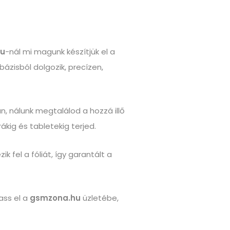
u
-nál mi magunk készítjük el a
ázisból dolgozik, precízen,
, nálunk megtalálod a hozzá illő
ákig és tabletekig terjed.
 fel a fóliát, így garantált a
gass el a
gsmzona.hu
üzletébe,