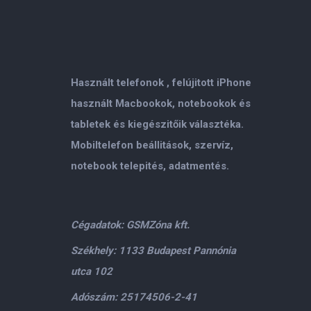
Használt telefonok , felújitott iPhone
használt Macbookok, notebookok és
tabletek és kiegészitőik választéka.
Mobiltelefon beállitások, szervíz,
notebook telepités, adatmentés.
Cégadatok: GSMZóna kft.
Székhely: 1133 Budapest Pannónia
utca 102
Adószám: 25174506-2-41