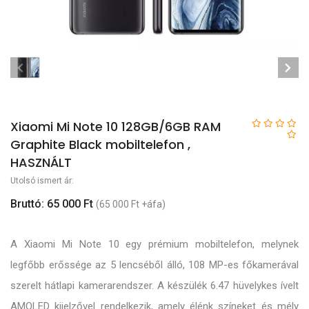
Xiaomi Mi Note 10 128GB/6GB RAM
Graphite Black mobiltelefon ,
HASZNÁLT
Utolsó ismert ár:
Bruttó: 65 000 Ft
(65 000 Ft +áfa)
A Xiaomi Mi Note 10 egy prémium mobiltelefon, melynek
legfőbb erőssége az 5 lencséből álló, 108 MP-es főkamerával
szerelt hátlapi kamerarendszer. A készülék 6.47 hüvelykes ívelt
AMOLED kijelzővel rendelkezik, amely élénk színeket és mély