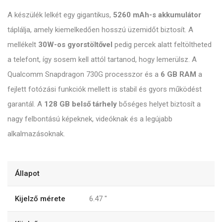
A készülék lelkét egy gigantikus,
5260 mAh-s akkumulátor
táplálja, amely kiemelkedően hosszú üzemidőt biztosít. A
mellékelt
30W-os gyorstöltővel
pedig percek alatt feltöltheted
a telefont, így sosem kell attól tartanod, hogy lemerülsz. A
Qualcomm Snapdragon 730G processzor és a
6 GB RAM
a
fejlett fotózási funkciók mellett is stabil és gyors működést
garantál. A
128 GB belső tárhely
bőséges helyet biztosít a
nagy felbontású képeknek, videóknak és a legújabb
alkalmazásoknak.
Állapot
Kijelző mérete
6.47
"