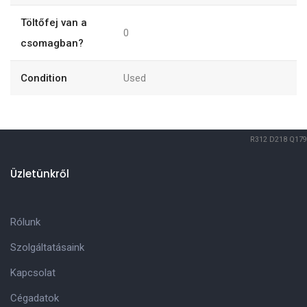
Töltőfej van a
0
csomagban?
Condition
Used
R312
D218
Q179
Üzletünkről
Rólunk
Szolgáltatásaink
Kapcsolat
Cégadatok