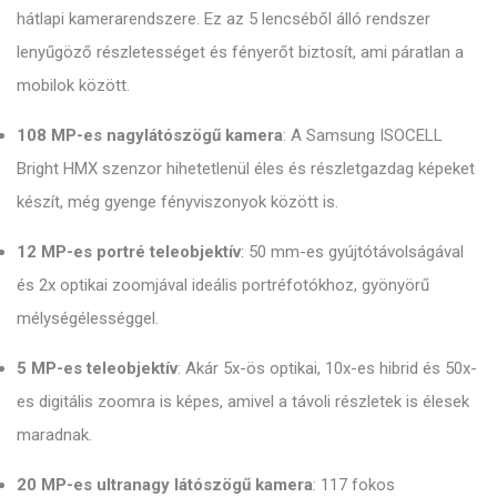
hátlapi kamerarendszere. Ez az 5 lencséből álló rendszer
lenyűgöző részletességet és fényerőt biztosít, ami páratlan a
mobilok között.
108 MP-es nagylátószögű kamera
: A Samsung ISOCELL
Bright HMX szenzor hihetetlenül éles és részletgazdag képeket
készít, még gyenge fényviszonyok között is.
12 MP-es portré teleobjektív
: 50 mm-es gyújtótávolságával
és 2x optikai zoomjával ideális portréfotókhoz, gyönyörű
mélységélességgel.
5 MP-es teleobjektív
: Akár 5x-ös optikai, 10x-es hibrid és 50x-
es digitális zoomra is képes, amivel a távoli részletek is élesek
maradnak.
20 MP-es ultranagy látószögű kamera
: 117 fokos