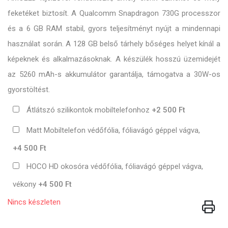
feketéket biztosít. A Qualcomm Snapdragon 730G processzor
és a 6 GB RAM stabil, gyors teljesítményt nyújt a mindennapi
használat során. A 128 GB belső tárhely bőséges helyet kínál a
képeknek és alkalmazásoknak. A készülék hosszú üzemidejét
az 5260 mAh-s akkumulátor garantálja, támogatva a 30W-os
gyorstöltést.
Átlátszó szilikontok mobiltelefonhoz
+2 500 Ft
Matt Mobiltelefon védőfólia, fóliavágó géppel vágva,
+4 500 Ft
HOCO HD okosóra védőfólia, fóliavágó géppel vágva,
vékony
+4 500 Ft
Nincs készleten