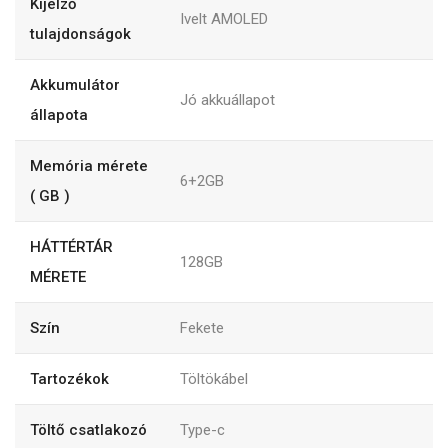
Kijelző
Ivelt AMOLED
tulajdonságok
Akkumulátor
Jó akkuállapot
állapota
Memória mérete
6+2GB
( GB )
HÁTTÉRTÁR
128GB
MÉRETE
Szín
Fekete
Tartozékok
Töltökábel
Töltő csatlakozó
Type-c