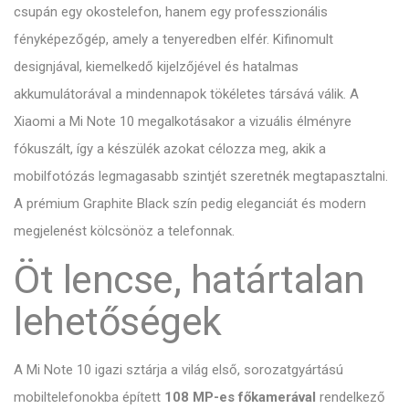
csupán egy okostelefon, hanem egy professzionális
fényképezőgép, amely a tenyeredben elfér. Kifinomult
designjával, kiemelkedő kijelzőjével és hatalmas
akkumulátorával a mindennapok tökéletes társává válik. A
Xiaomi a Mi Note 10 megalkotásakor a vizuális élményre
fókuszált, így a készülék azokat célozza meg, akik a
mobilfotózás legmagasabb szintjét szeretnék megtapasztalni.
A prémium Graphite Black szín pedig eleganciát és modern
megjelenést kölcsönöz a telefonnak.
Öt lencse, határtalan
lehetőségek
A Mi Note 10 igazi sztárja a világ első, sorozatgyártású
mobiltelefonokba épített
108 MP-es főkamerával
rendelkező