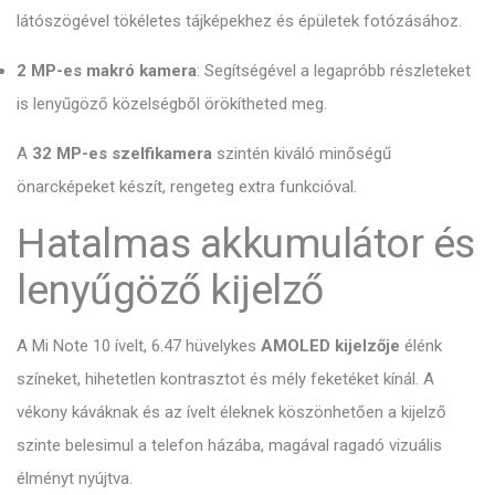
látószögével tökéletes tájképekhez és épületek fotózásához.
2 MP-es makró kamera
: Segítségével a legapróbb részleteket
is lenyűgöző közelségből örökítheted meg.
A
32 MP-es szelfikamera
szintén kiváló minőségű
önarcképeket készít, rengeteg extra funkcióval.
Hatalmas akkumulátor és
lenyűgöző kijelző
A Mi Note 10 ívelt, 6.47 hüvelykes
AMOLED kijelzője
élénk
színeket, hihetetlen kontrasztot és mély feketéket kínál. A
vékony káváknak és az ívelt éleknek köszönhetően a kijelző
szinte belesimul a telefon házába, magával ragadó vizuális
élményt nyújtva.