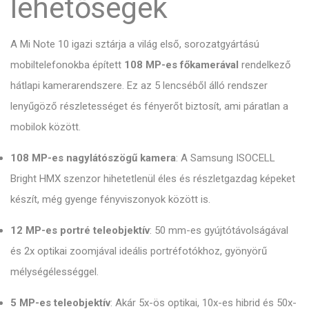
lehetőségek
A Mi Note 10 igazi sztárja a világ első, sorozatgyártású
mobiltelefonokba épített
108 MP-es főkamerával
rendelkező
hátlapi kamerarendszere. Ez az 5 lencséből álló rendszer
lenyűgöző részletességet és fényerőt biztosít, ami páratlan a
mobilok között.
108 MP-es nagylátószögű kamera
: A Samsung ISOCELL
Bright HMX szenzor hihetetlenül éles és részletgazdag képeket
készít, még gyenge fényviszonyok között is.
12 MP-es portré teleobjektív
: 50 mm-es gyújtótávolságával
és 2x optikai zoomjával ideális portréfotókhoz, gyönyörű
mélységélességgel.
5 MP-es teleobjektív
: Akár 5x-ös optikai, 10x-es hibrid és 50x-