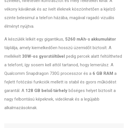
színeket, hihetetlen kontrasztot és mély feketéket kínál. A
vékony káváknak és az ívelt éleknek köszönhetően a kijelző
szinte belesimul a telefon házába, magával ragadó vizuális
élményt nyújtva.
A készülék lelkét egy gigantikus,
5260 mAh-s akkumulátor
táplálja, amely kiemelkedően hosszú üzemidőt biztosít. A
mellékelt
30W-os gyorstöltővel
pedig percek alatt feltöltheted
a telefont, így sosem kell attól tartanod, hogy lemerülsz. A
Qualcomm Snapdragon 730G processzor és a
6 GB RAM
a
fejlett fotózási funkciók mellett is stabil és gyors működést
garantál. A
128 GB belső tárhely
bőséges helyet biztosít a
nagy felbontású képeknek, videóknak és a legújabb
alkalmazásoknak.