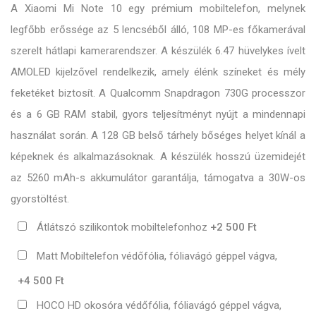
A Xiaomi Mi Note 10 egy prémium mobiltelefon, melynek
legfőbb erőssége az 5 lencséből álló, 108 MP-es főkamerával
szerelt hátlapi kamerarendszer. A készülék 6.47 hüvelykes ívelt
AMOLED kijelzővel rendelkezik, amely élénk színeket és mély
feketéket biztosít. A Qualcomm Snapdragon 730G processzor
és a 6 GB RAM stabil, gyors teljesítményt nyújt a mindennapi
használat során. A 128 GB belső tárhely bőséges helyet kínál a
képeknek és alkalmazásoknak. A készülék hosszú üzemidejét
az 5260 mAh-s akkumulátor garantálja, támogatva a 30W-os
gyorstöltést.
Átlátszó szilikontok mobiltelefonhoz
+2 500 Ft
Matt Mobiltelefon védőfólia, fóliavágó géppel vágva,
+4 500 Ft
HOCO HD okosóra védőfólia, fóliavágó géppel vágva,