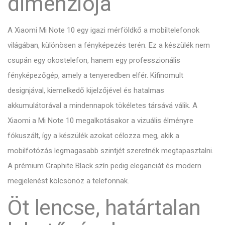
dimenziója
A Xiaomi Mi Note 10 egy igazi mérföldkő a mobiltelefonok
világában, különösen a fényképezés terén. Ez a készülék nem
csupán egy okostelefon, hanem egy professzionális
fényképezőgép, amely a tenyeredben elfér. Kifinomult
designjával, kiemelkedő kijelzőjével és hatalmas
akkumulátorával a mindennapok tökéletes társává válik. A
Xiaomi a Mi Note 10 megalkotásakor a vizuális élményre
fókuszált, így a készülék azokat célozza meg, akik a
mobilfotózás legmagasabb szintjét szeretnék megtapasztalni.
A prémium Graphite Black szín pedig eleganciát és modern
megjelenést kölcsönöz a telefonnak.
Öt lencse, határtalan