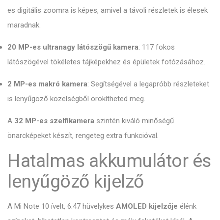
es digitális zoomra is képes, amivel a távoli részletek is élesek
maradnak.
20 MP-es ultranagy látószögű kamera
: 117 fokos
látószögével tökéletes tájképekhez és épületek fotózásához.
2 MP-es makró kamera
: Segítségével a legapróbb részleteket
is lenyűgöző közelségből örökítheted meg.
A
32 MP-es szelfikamera
szintén kiváló minőségű
önarcképeket készít, rengeteg extra funkcióval.
Hatalmas akkumulátor és
lenyűgöző kijelző
A Mi Note 10 ívelt, 6.47 hüvelykes
AMOLED kijelzője
élénk