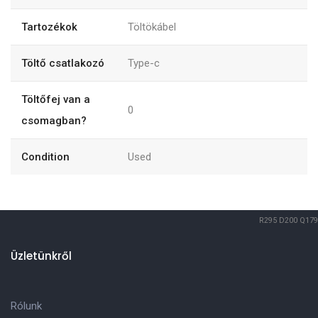
Tartozékok
Töltökábel
Töltő csatlakozó
Type-c
Töltőfej van a
0
csomagban?
Condition
Used
R295
D200
Q179
Üzletünkről
Rólunk