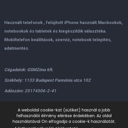
Használt telefonok , felújitott iPhone használt Macbookok,
notebookok és tabletek és kiegészitőik választéka.
Mobiltelefon beállitások, szervíz, notebook telepités,
adatmentés.
Cégadatok: GSMZóna kft.
Székhely: 1133 Budapest Pannónia utca 102
Adószám: 25174506-2-41
Személyes átvétel: GSMZóna kft. 1134.Bp. Váci út 9-15
A weboldal cookie-kat (sütiket) használ a jobb
felhasználói élmény elérése érdekében. Az oldal
H-P: 9.00-17.00,Szo: 9.00-13.00
+36205534995
+36209906363
használatával Ön elfogadja a cookie-k használatát.
/>email:
info@gsmzona.hu
gsmzonakft@gmail.com