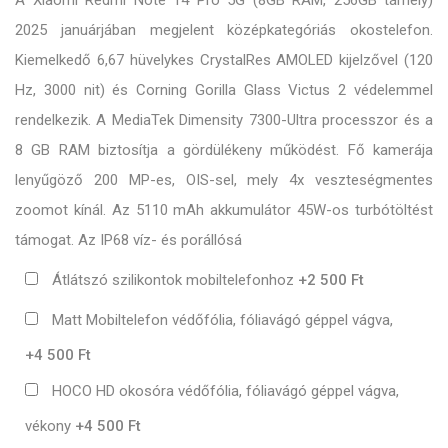
2025 januárjában megjelent középkategóriás okostelefon.
Kiemelkedő 6,67 hüvelykes CrystalRes AMOLED kijelzővel (120
Hz, 3000 nit) és Corning Gorilla Glass Victus 2 védelemmel
rendelkezik. A MediaTek Dimensity 7300-Ultra processzor és a
8 GB RAM biztosítja a gördülékeny működést. Fő kamerája
lenyűgöző 200 MP-es, OIS-sel, mely 4x veszteségmentes
zoomot kínál. Az 5110 mAh akkumulátor 45W-os turbótöltést
támogat. Az IP68 víz- és porállósá
Átlátszó szilikontok mobiltelefonhoz
+2 500 Ft
Matt Mobiltelefon védőfólia, fóliavágó géppel vágva,
+4 500 Ft
HOCO HD okosóra védőfólia, fóliavágó géppel vágva,
vékony
+4 500 Ft