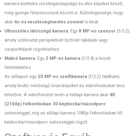
kamera kivételes részletgazdagságú és éles képeket készít,
még gyenge fényviszonyok között is. Különlegessége, hogy
akár
4x-es veszteségmentes zoomot
is kínál.
Ultraszéles látószögű kamera:
Egy
8 MP-es szenzor
(f/2.2),
amely szélesebb perspektívát biztosít tájképek vagy
csoportképek rögzítéséhez.
Makró kamera:
Egy
2 MP-es kamera
(f/2.4) a közeli
felvételekhez.
Az előlapon egy
20 MP-es szelfikamera
(f/2.2) található,
amely kiváló minőségű önarcképeket és videóhívásokat tesz
lehetővé. A videófelvétel terén a hátlapi kamera akár
4K
(2160p) felbontásban 30 képkocka/másodperc
sebességgel, míg az előlapi kamera 1080p felbontásban 60
képkocka/másodperc sebességgel rögzít.