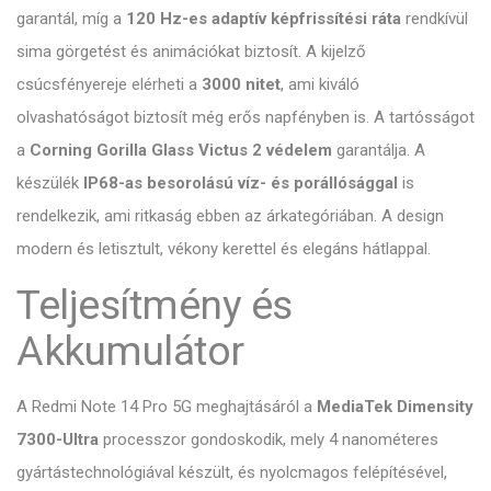
garantál, míg a
120 Hz-es adaptív képfrissítési ráta
rendkívül
sima görgetést és animációkat biztosít. A kijelző
csúcsfényereje elérheti a
3000 nitet
, ami kiváló
olvashatóságot biztosít még erős napfényben is. A tartósságot
a
Corning Gorilla Glass Victus 2 védelem
garantálja. A
készülék
IP68-as besorolású víz- és porállósággal
is
rendelkezik, ami ritkaság ebben az árkategóriában. A design
modern és letisztult, vékony kerettel és elegáns hátlappal.
Teljesítmény és
Akkumulátor
A Redmi Note 14 Pro 5G meghajtásáról a
MediaTek Dimensity
7300-Ultra
processzor gondoskodik, mely 4 nanométeres
gyártástechnológiával készült, és nyolcmagos felépítésével,