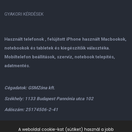
GYAKORI KÉRDÉSEK
Használt telefonok , felújitott iPhone használt Macbookok,
notebookok és tabletek és kiegészitőik választéka.
Mobiltelefon beállitások, szervíz, notebook telepités,
adatmentés.
Cégadatok: GSMZóna kft.
Székhely: 1133 Budapest Pannónia utca 102
Adószám: 25174506-2-41
Személyes átvétel: GSMZóna kft. 1134.Bp. Váci út 9-15
A weboldal cookie-kat (sütiket) használ a jobb