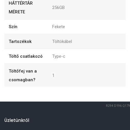
HÁTTÉRTÁR
256GB
MÉRETE
Szín
Fekete
Tartozékok
Töltökábel
Töltő csatlakozó
Type-c
Töltőfej van a
1
csomagban?
R294
D196
Q179
Üzletünkről