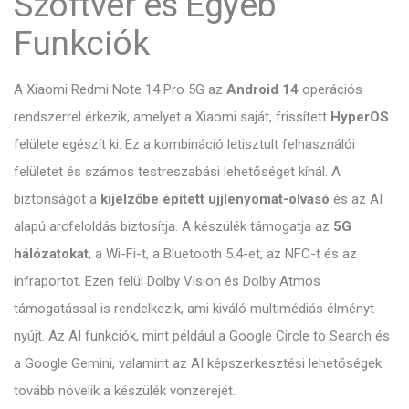
Szoftver és Egyéb
Funkciók
A Xiaomi Redmi Note 14 Pro 5G az
Android 14
operációs
rendszerrel érkezik, amelyet a Xiaomi saját, frissített
HyperOS
felülete egészít ki. Ez a kombináció letisztult felhasználói
felületet és számos testreszabási lehetőséget kínál. A
biztonságot a
kijelzőbe épített ujjlenyomat-olvasó
és az AI
alapú arcfeloldás biztosítja. A készülék támogatja az
5G
hálózatokat
, a Wi-Fi-t, a Bluetooth 5.4-et, az NFC-t és az
infraportot. Ezen felül Dolby Vision és Dolby Atmos
támogatással is rendelkezik, ami kiváló multimédiás élményt
nyújt. Az AI funkciók, mint például a Google Circle to Search és
a Google Gemini, valamint az AI képszerkesztési lehetőségek
tovább növelik a készülék vonzerejét.