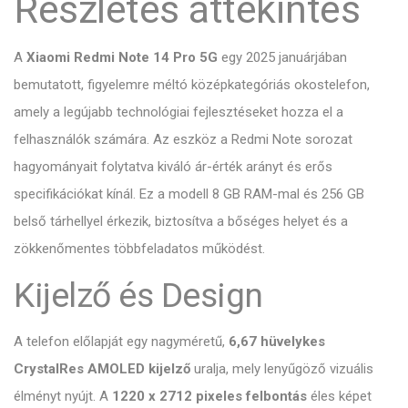
Részletes áttekintés
A
Xiaomi Redmi Note 14 Pro 5G
egy 2025 januárjában
bemutatott, figyelemre méltó középkategóriás okostelefon,
amely a legújabb technológiai fejlesztéseket hozza el a
felhasználók számára. Az eszköz a Redmi Note sorozat
hagyományait folytatva kiváló ár-érték arányt és erős
specifikációkat kínál. Ez a modell 8 GB RAM-mal és 256 GB
belső tárhellyel érkezik, biztosítva a bőséges helyet és a
zökkenőmentes többfeladatos működést.
Kijelző és Design
A telefon előlapját egy nagyméretű,
6,67 hüvelykes
CrystalRes AMOLED kijelző
uralja, mely lenyűgöző vizuális
élményt nyújt. A
1220 x 2712 pixeles felbontás
éles képet