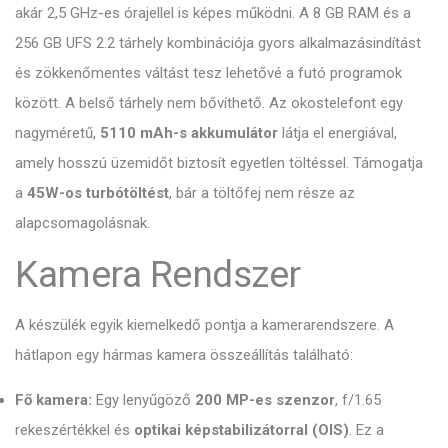
akár 2,5 GHz-es órajellel is képes működni. A 8 GB RAM és a
256 GB UFS 2.2 tárhely kombinációja gyors alkalmazásindítást
és zökkenőmentes váltást tesz lehetővé a futó programok
között. A belső tárhely nem bővíthető. Az okostelefont egy
nagyméretű,
5110 mAh-s akkumulátor
látja el energiával,
amely hosszú üzemidőt biztosít egyetlen töltéssel. Támogatja
a
45W-os turbótöltést
, bár a töltőfej nem része az
alapcsomagolásnak.
Kamera Rendszer
A készülék egyik kiemelkedő pontja a kamerarendszere. A
hátlapon egy hármas kamera összeállítás található:
Fő kamera:
Egy lenyűgöző
200 MP-es szenzor
, f/1.65
rekeszértékkel és
optikai képstabilizátorral (OIS)
. Ez a