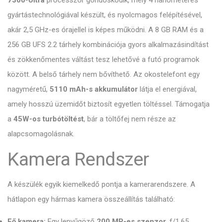
gyártástechnológiával készült, és nyolcmagos felépítésével,
akár 2,5 GHz-es órajellel is képes működni. A 8 GB RAM és a
256 GB UFS 2.2 tárhely kombinációja gyors alkalmazásindítást
és zökkenőmentes váltást tesz lehetővé a futó programok
között. A belső tárhely nem bővíthető. Az okostelefont egy
nagyméretű,
5110 mAh-s akkumulátor
látja el energiával,
amely hosszú üzemidőt biztosít egyetlen töltéssel. Támogatja
a
45W-os turbótöltést
, bár a töltőfej nem része az
alapcsomagolásnak.
Kamera Rendszer
A készülék egyik kiemelkedő pontja a kamerarendszere. A
hátlapon egy hármas kamera összeállítás található:
Fő kamera:
Egy lenyűgöző
200 MP-es szenzor
, f/1.65