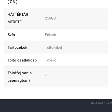
( GB )
HÁTTÉRTÁR
256GB
MÉRETE
Szín
Fekete
Tartozékok
Töltökábel
Töltő csatlakozó
Type-c
Töltőfej van a
1
csomagban?
R306
D217
Q179