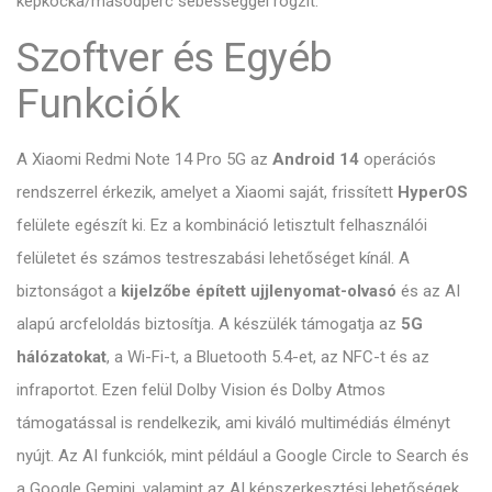
képkocka/másodperc sebességgel rögzít.
Szoftver és Egyéb
Funkciók
A Xiaomi Redmi Note 14 Pro 5G az
Android 14
operációs
rendszerrel érkezik, amelyet a Xiaomi saját, frissített
HyperOS
felülete egészít ki. Ez a kombináció letisztult felhasználói
felületet és számos testreszabási lehetőséget kínál. A
biztonságot a
kijelzőbe épített ujjlenyomat-olvasó
és az AI
alapú arcfeloldás biztosítja. A készülék támogatja az
5G
hálózatokat
, a Wi-Fi-t, a Bluetooth 5.4-et, az NFC-t és az
infraportot. Ezen felül Dolby Vision és Dolby Atmos
támogatással is rendelkezik, ami kiváló multimédiás élményt
nyújt. Az AI funkciók, mint például a Google Circle to Search és
a Google Gemini, valamint az AI képszerkesztési lehetőségek