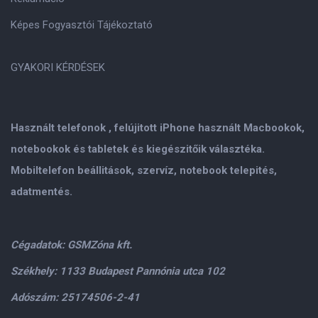
Képes Fogyasztói Tájékoztató
GYAKORI KÉRDÉSEK
Használt telefonok , felújitott iPhone használt Macbookok,
notebookok és tabletek és kiegészitőik választéka.
Mobiltelefon beállitások, szervíz, notebook telepités,
adatmentés.
Cégadatok: GSMZóna kft.
Székhely: 1133 Budapest Pannónia utca 102
Adószám: 25174506-2-41