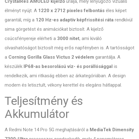
CrystalRes AMOLED kijelző
uralja, mely lenyűgöző vizuális
élményt nyújt. A
1220 x 2712 pixeles felbontás
éles képet
garantál, míg a
120 Hz-es adaptív képfrissítési ráta
rendkívül
sima görgetést és animációkat biztosít. A kijelző
csúcsfényereje elérheti a
3000 nitet
, ami kiváló
olvashatóságot biztosít még erős napfényben is. A tartósságot
a
Corning Gorilla Glass Victus 2 védelem
garantálja. A
készülék
IP68-as besorolású víz- és porállósággal
is
rendelkezik, ami ritkaság ebben az árkategóriában. A design
modern és letisztult, vékony kerettel és elegáns hátlappal.
Teljesítmény és
Akkumulátor
A Redmi Note 14 Pro 5G meghajtásáról a
MediaTek Dimensity
7300-Ultra
processzor gondoskodik, mely 4 nanométeres