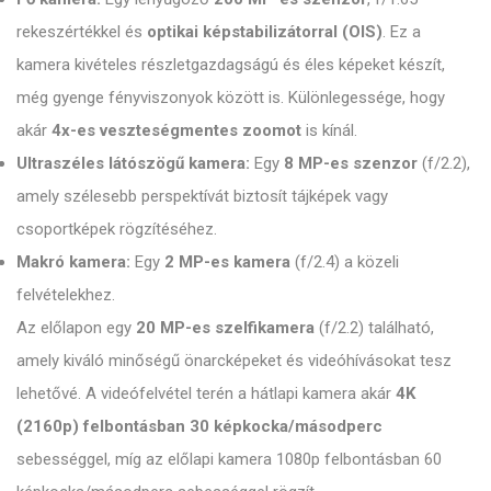
rekeszértékkel és
optikai képstabilizátorral (OIS)
. Ez a
kamera kivételes részletgazdagságú és éles képeket készít,
még gyenge fényviszonyok között is. Különlegessége, hogy
akár
4x-es veszteségmentes zoomot
is kínál.
Ultraszéles látószögű kamera:
Egy
8 MP-es szenzor
(f/2.2),
amely szélesebb perspektívát biztosít tájképek vagy
csoportképek rögzítéséhez.
Makró kamera:
Egy
2 MP-es kamera
(f/2.4) a közeli
felvételekhez.
Az előlapon egy
20 MP-es szelfikamera
(f/2.2) található,
amely kiváló minőségű önarcképeket és videóhívásokat tesz
lehetővé. A videófelvétel terén a hátlapi kamera akár
4K
(2160p) felbontásban 30 képkocka/másodperc
sebességgel, míg az előlapi kamera 1080p felbontásban 60