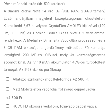
Rövid műszaki leírás (kb. 500 karakter)
A Xiaomi Redmi Note 14 Pro 5G (8GB RAM, 256GB tárhely)
2025 januárjában megjelent középkategóriás okostelefon.
Kiemelkedő 6,67 hüvelykes CrystalRes AMOLED kijelzővel (120
Hz, 3000 nit) és Corning Gorilla Glass Victus 2 védelemmel
rendelkezik. A MediaTek Dimensity 7300-Ultra processzor és a
8 GB RAM biztosítja a gördülékeny működést. Fő kamerája
lenyűgöző 200 MP-es, OIS-sel, mely 4x veszteségmentes
zoomot kínál. Az 5110 mAh akkumulátor 45W-os turbótöltést
támogat. Az IP68 víz- és porállóság
Átlátszó szilikontok mobiltelefonhoz
+2 500 Ft
Matt Mobiltelefon védőfólia, fóliavágó géppel vágva,
+4 500 Ft
HOCO HD okosóra védőfólia, fóliavágó géppel vágva,