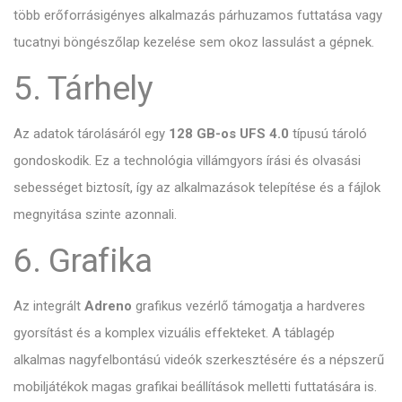
több erőforrásigényes alkalmazás párhuzamos futtatása vagy
tucatnyi böngészőlap kezelése sem okoz lassulást a gépnek.
5. Tárhely
Az adatok tárolásáról egy
128 GB-os UFS 4.0
típusú tároló
gondoskodik. Ez a technológia villámgyors írási és olvasási
sebességet biztosít, így az alkalmazások telepítése és a fájlok
megnyitása szinte azonnali.
6. Grafika
Az integrált
Adreno
grafikus vezérlő támogatja a hardveres
gyorsítást és a komplex vizuális effekteket. A táblagép
alkalmas nagyfelbontású videók szerkesztésére és a népszerű
mobiljátékok magas grafikai beállítások melletti futtatására is.