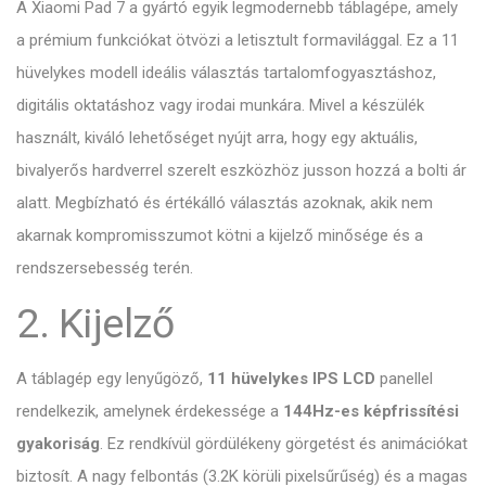
A Xiaomi Pad 7 a gyártó egyik legmodernebb táblagépe, amely
a prémium funkciókat ötvözi a letisztult formavilággal. Ez a 11
hüvelykes modell ideális választás tartalomfogyasztáshoz,
digitális oktatáshoz vagy irodai munkára. Mivel a készülék
használt, kiváló lehetőséget nyújt arra, hogy egy aktuális,
bivalyerős hardverrel szerelt eszközhöz jusson hozzá a bolti ár
alatt. Megbízható és értékálló választás azoknak, akik nem
akarnak kompromisszumot kötni a kijelző minősége és a
rendszersebesség terén.
2. Kijelző
A táblagép egy lenyűgöző,
11 hüvelykes IPS LCD
panellel
rendelkezik, amelynek érdekessége a
144Hz-es képfrissítési
gyakoriság
. Ez rendkívül gördülékeny görgetést és animációkat
biztosít. A nagy felbontás (3.2K körüli pixelsűrűség) és a magas