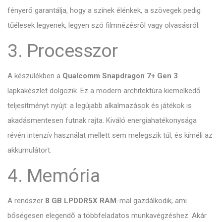
fényerő garantálja, hogy a színek élénkek, a szövegek pedig
tűélesek legyenek, legyen szó filmnézésről vagy olvasásról.
3. Processzor
A készülékben a
Qualcomm Snapdragon 7+ Gen 3
lapkakészlet dolgozik. Ez a modern architektúra kiemelkedő
teljesítményt nyújt: a legújabb alkalmazások és játékok is
akadásmentesen futnak rajta. Kiváló energiahatékonysága
révén intenzív használat mellett sem melegszik túl, és kíméli az
akkumulátort.
4. Memória
A rendszer
8 GB LPDDR5X RAM
-mal gazdálkodik, ami
bőségesen elegendő a többfeladatos munkavégzéshez. Akár