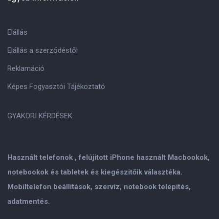
Elállás
Elállás a szerződéstől
Reklamáció
Képes Fogyasztói Tájékoztató
GYAKORI KÉRDÉSEK
Használt telefonok , felújitott iPhone használt Macbookok,
notebookok és tabletek és kiegészitőik választéka.
Mobiltelefon beállitások, szervíz, notebook telepités,
adatmentés.