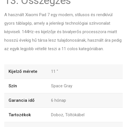
13. Összegzés
A használt Xiaomi Pad 7 egy modern, stílusos és rendkívül
gyors táblagép, amely a jelenlegi technológiai színvonalat
képviseli. 144Hz-es kijelzője és bivalyerős processzora miatt
hosszú évekig hű társa lesz tulajdonosának, használt ára pedig
az egyik legjobb vétellé teszi a 11 colos kategóriában.
Kijelző mérete
11
"
Szín
Space Gray
Garancia idő
6
hónap
Tartozékok
Doboz, Töltökábel