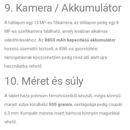
9. Kamera / Akkumulátor
A hátlapon egy 13 MP-es főkamera, az előlapon pedig egy 8
MP-es szelfikamera található, amely kiválóan alkalmas
videóhívásokhoz. Az
8850 mAh kapacitású akkumulátor
hosszú üzemidőt biztosít, a 45W-os gyorstöltési
támogatásnak köszönhetően pedig rövid idő alatt újra
használatba vehető.
10. Méret és súly
A tablet háza prémium fémötvözetből készült, mégis könnyű
marad: súlya körülbelül
500 gramm
, vastagsága pedig csupán
6,3 mm. Kompakt méretei miatt bárhová könnyen magunkkal
vihető.