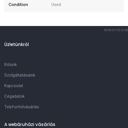
Condition
Used
R245
D170
Q145
Üzletünkről
Rólunk
Szolgáltatásaink
Kapcsolat
Cégadatok
Telefonfelvásárlás
A webáruházi vásárlás