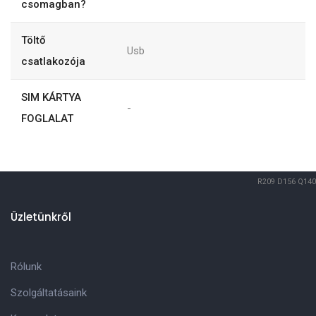
csomagban?
Töltő
Usb
csatlakozója
SIM KÁRTYA
-
FOGLALAT
R209
D156
Q140
Üzletünkről
Rólunk
Szolgáltatásaink