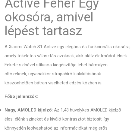
Active Fehér Egy
okosóra, amivel
lépést tartasz
A Xiaomi Watch S1 Active egy elegáns és funkcionális okosóra,
amely tökéletes választás azoknak, akik aktív életmódot élnek.
Fekete színével stílusos kiegészítője lehet bármilyen
öltözéknek, ugyanakkor strapabíró kialakításának
köszönhetően bátran viselheted edzés közben is.
Főbb jellemzők:
Nagy, AMOLED kijelző:
Az 1,43 hüvelykes AMOLED kijelző
éles, élénk színeket és kiváló kontrasztot biztosít, így
könnyedén leolvashatod az információkat még erős