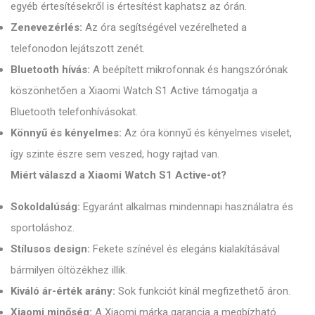
egyéb értesítésekről is értesítést kaphatsz az órán.
Zenevezérlés:
Az óra segítségével vezérelheted a
telefonodon lejátszott zenét.
Bluetooth hívás:
A beépített mikrofonnak és hangszórónak
köszönhetően a Xiaomi Watch S1 Active támogatja a
Bluetooth telefonhívásokat.
Könnyű és kényelmes:
Az óra könnyű és kényelmes viselet,
így szinte észre sem veszed, hogy rajtad van.
Miért válaszd a Xiaomi Watch S1 Active-ot?
Sokoldalúság:
Egyaránt alkalmas mindennapi használatra és
sportoláshoz.
Stílusos design:
Fekete színével és elegáns kialakításával
bármilyen öltözékhez illik.
Kiváló ár-érték arány:
Sok funkciót kínál megfizethető áron.
Xiaomi minőség:
A Xiaomi márka garancia a megbízható