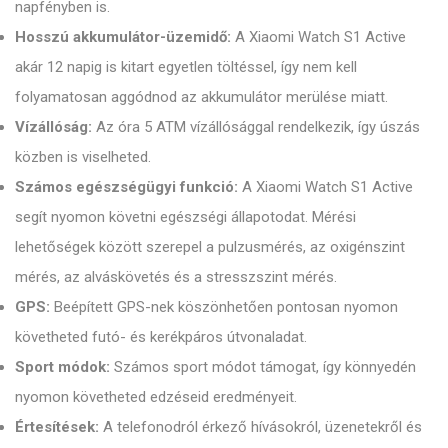
napfényben is.
Hosszú akkumulátor-üzemidő:
A Xiaomi Watch S1 Active
akár 12 napig is kitart egyetlen töltéssel, így nem kell
folyamatosan aggódnod az akkumulátor merülése miatt.
Vízállóság:
Az óra 5 ATM vízállósággal rendelkezik, így úszás
közben is viselheted.
Számos egészségügyi funkció:
A Xiaomi Watch S1 Active
segít nyomon követni egészségi állapotodat. Mérési
lehetőségek között szerepel a pulzusmérés, az oxigénszint
mérés, az alváskövetés és a stresszszint mérés.
GPS:
Beépített GPS-nek köszönhetően pontosan nyomon
követheted futó- és kerékpáros útvonaladat.
Sport módok:
Számos sport módot támogat, így könnyedén
nyomon követheted edzéseid eredményeit.
Értesítések:
A telefonodról érkező hívásokról, üzenetekről és