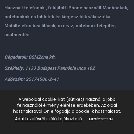
Használt telefonok , felújitott iPhone használt Macbookok,
notebookok és tabletek és kiegészitőik választéka.
Mobiltelefon beállitások, szervíz, notebook telepités,
adatmentés.
Cégadatok: GSMZóna kft.
Székhely: 1133 Budapest Pannónia utca 102
Adószám: 25174506-2-41
Személyes átvétel: GSMZóna kft. 1134.Bp. Váci út 9-15
A weboldal cookie-kat (sütiket) használ a jobb
felhasználói élmény elérése érdekében. Az oldal
H-P: 9.00-17.00,Szo: 9.00-13.00
+36205534995
+36209906363
használatával Ön elfogadja a cookie-k használatát.
/>email:
info@gsmzona.hu
gsmzonakft@gmail.com
Adatkezelésről szóló tájékoztató
MEGÉRTETTEM