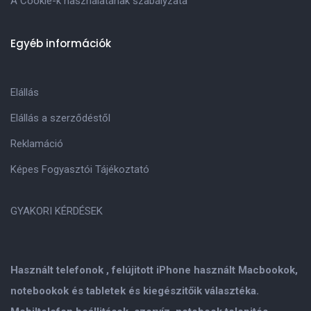
A Cookie-k használatának szabályzata
Egyéb információk
Elállás
Elállás a szerződéstől
Reklamáció
Képes Fogyasztói Tájékoztató
GYAKORI KÉRDÉSEK
Használt telefonok , felújitott iPhone használt Macbookok,
notebookok és tabletek és kiegészitőik választéka.