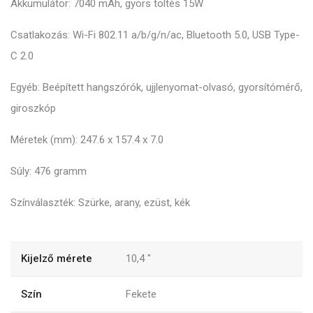
Akkumulátor: 7040 mAh, gyors töltés 15W
Csatlakozás: Wi-Fi 802.11 a/b/g/n/ac, Bluetooth 5.0, USB Type-
C 2.0
Egyéb: Beépített hangszórók, ujjlenyomat-olvasó, gyorsítómérő,
giroszkóp
Méretek (mm): 247.6 x 157.4 x 7.0
Súly: 476 gramm
Színválaszték: Szürke, arany, ezüst, kék
Kijelző mérete
10,4
"
Szín
Fekete