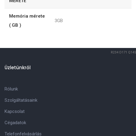
MÉRETE
Memória mérete
3GB
( GB )
R234
D171
Q145
Üzletünkről
Rólunk
Szolgáltatásaink
Kapcsolat
Cégadatok
Telefonfelvásárlás