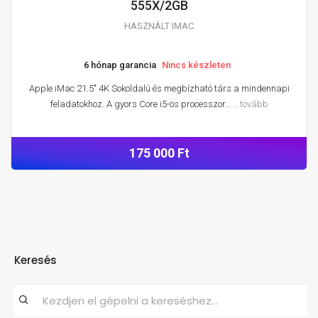
555X/2GB
HASZNÁLT IMAC
6 hónap garancia
Nincs készleten
Apple iMac 21.5" 4K Sokoldalú és megbízható társ a mindennapi
feladatokhoz. A gyors Core i5-ös processzor...
...tovább
175 000 Ft
Keresés