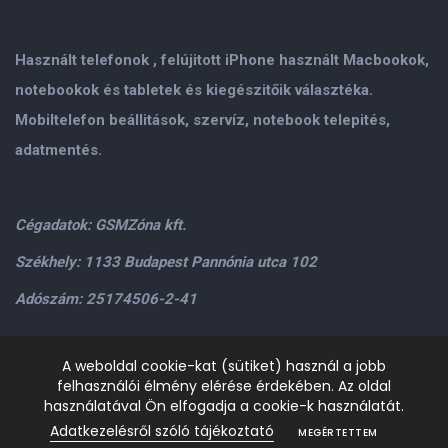
Használt telefonok , felújitott iPhone használt Macbookok,
notebookok és tabletek és kiegészitőik választéka.
Mobiltelefon beállitások, szervíz, notebook telepités,
adatmentés.
Cégadatok: GSMZóna kft.
Székhely: 1133 Budapest Pannónia utca 102
Adószám: 25174506-2-41
Személyes átvétel: GSMZóna kft. 1134.Bp. Váci út 9-15
A weboldal cookie-kat (sütiket) használ a jobb
felhasználói élmény elérése érdekében. Az oldal
H-P: 9.00-17.00,Szo: 9.00-13.00
+36205534995
+36209906363
használatával Ön elfogadja a cookie-k használatát.
/>email:
info@gsmzona.hu
gsmzonakft@gmail.com
Adatkezelésről szóló tájékoztató
MEGÉRTETTEM