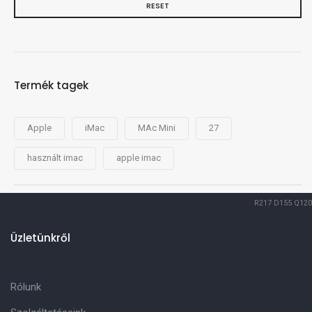
RESET
Termék tagek
Apple
iMac
MAc Mini
27
használt imac
apple imac
R217
D155
Q120
Üzletünkről
Rólunk