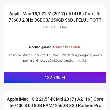
Apple iMac 18,1 21.5" (2017) ( A1418 ) Core i5-
HASZNÁLT IMAC
7360U 2.3Hz 8GBGB/ 256GB SSD , FELÚJITOTT
HASZNÁLT IMAC
6 hónap garancia
Nincs készleten
Az Apple iMac 21,5″ Mid 2017 (Core i5 2,3 GHz) egy elegáns, vékony
profilú all-in-one számítógép, amely...
...tovább
137 795 Ft
Apple iMac 18,2 21.5" 4K Mid 2017 ( A2116 ) Core
HASZNÁLT IMAC
i5-7400 3.00 8GB RAM/ 256GB SSD Radeon Pro