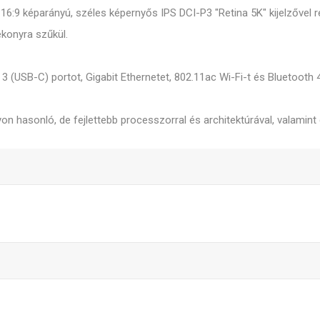
16:9 képarányú, széles képernyős IPS DCI-P3 "Retina 5K" kijelzővel re
konyra szűkül.
 (USB-C) portot, Gigabit Ethernetet, 802.11ac Wi-Fi-t és Bluetooth 4
n hasonló, de fejlettebb processzorral és architektúrával, valamint 