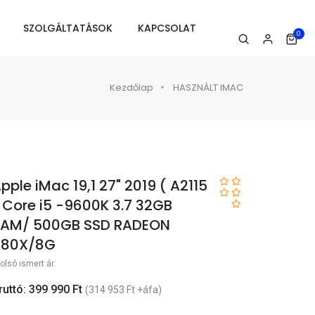
SZOLGÁLTATÁSOK
KAPCSOLAT
0
Kezdőlap
HASZNÁLT IMAC
pple iMac 19,1 27" 2019 ( A2115
 Core i5 -9600K 3.7 32GB
RAM/ 500GB SSD RADEON
580X/8G
olsó ismert ár:
ruttó: 399 990 Ft
(314 953 Ft +áfa)