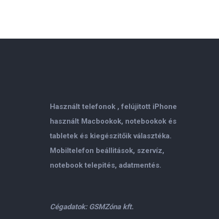
Használt telefonok , felújitott iPhone
használt Macbookok, notebookok és
tabletek és kiegészitőik választéka.
Mobiltelefon beállitások, szervíz,
notebook telepités, adatmentés.
Cégadatok: GSMZóna kft.