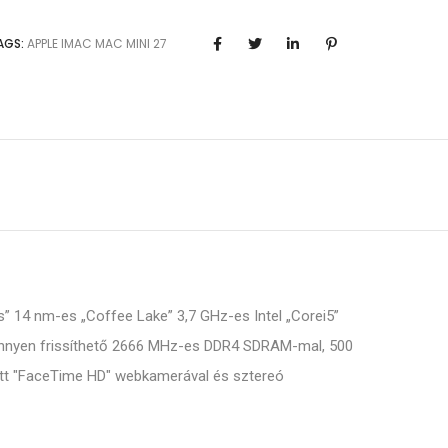
AGS:
APPLE
IMAC
MAC MINI
27
s” 14 nm-es „Coffee Lake” 3,7 GHz-es Intel „Corei5”
 könnyen frissíthető 2666 MHz-es DDR4 SDRAM-mal, 500
ett "FaceTime HD" webkamerával és sztereó