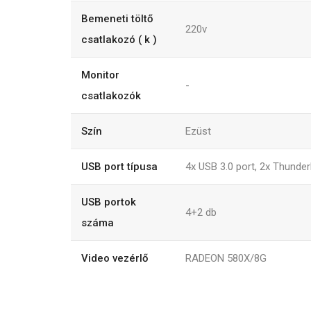
Bemeneti töltő
220v
csatlakozó ( k )
Monitor
-
csatlakozók
Szín
Ezüst
USB port típusa
4x USB 3.0 port, 2x Thunder
USB portok
4+2
db
száma
Video vezérlő
RADEON 580X/8G