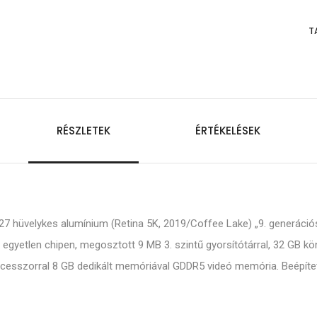
T
RÉSZLETEK
ÉRTÉKELÉSEK
 27 hüvelykes alumínium (Retina 5K, 2019/Coffee Lake) „9. generáció
egyetlen chipen, megosztott 9 MB 3. szintű gyorsítótárral, 32 GB
cesszorral 8 GB dedikált memóriával GDDR5 videó memória. Beépít