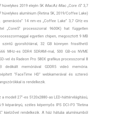
7 hüvelykes 2019 elején 5K iMacAz iMac „Core i5” 3,7
7 hüvelykes alumínium (Retina 5K, 2019/Coffee Lake)
9. generációs” 14 nm-es „Coffee Lake” 3,7 GHz-es
ntel „Corei5” processzorral 9600K) hat független
rocesszormaggal egyetlen chipen, megosztott 9 MB
. szintű gyorsítótárral, 32 GB könnyen frissíthető
666 MHz-es DDR4 SDRAM-mal, 500 GB-os NVME
SD-vel és Radeon Pro 580X grafikus processzorral 8
B dedikált memóriával GDDR5 videó memória.
eépített "FaceTime HD" webkamerával és sztereó
angszórókkal is rendelkezik.
z a modell 27"-es 5120x2880-as LED-háttérvilágítású,
6:9 képarányú, széles képernyős IPS DCI-P3 "Retina
K" kijelzővel rendelkezik. A ház hátulja alumíniumból