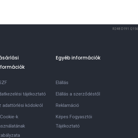
R248
D191
Q156
ásárlási
Egyéb információk
nformációk
SZF
Elállás
atkezelési tájékoztató
Elállás a szerződéstől
 adattörlési kódokról
Reklamáció
 Cookie-k
Képes Fogyasztói
asználatának
Tájékoztató
zabályzata