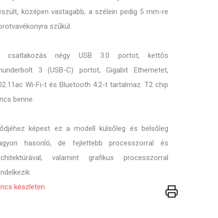
észült, középen vastagabb, a szélein pedig 5 mm-re
orotvavékonyra szűkül.
 csatlakozás négy USB 3.0 portot, kettős
hunderbolt 3 (USB-C) portot, Gigabit Ethernetet,
02.11ac Wi-Fi-t és Bluetooth 4.2-t tartalmaz. T2 chip
incs benne.
lődjéhez képest ez a modell külsőleg és belsőleg
agyon hasonló, de fejlettebb processzorral és
rchitektúrával, valamint grafikus processzorral
endelkezik.
incs készleten