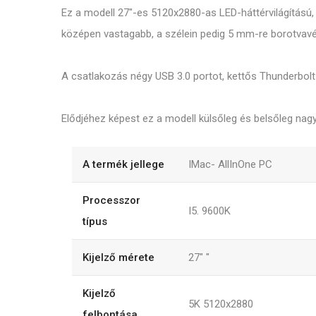
Ez a modell 27"-es 5120x2880-as LED-háttérvilágítású, 
középen vastagabb, a szélein pedig 5 mm-re borotvavé
A csatlakozás négy USB 3.0 portot, kettős Thunderbolt 3
Elődjéhez képest ez a modell külsőleg és belsőleg nagyo
A termék jellege
IMac- AllInOne PC
Processzor
I5. 9600K
típus
Kijelző mérete
27"
"
Kijelző
5K 5120x2880
felbontása