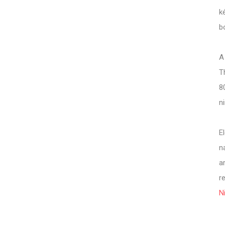
k
b
A
T
8
n
E
n
a
r
N