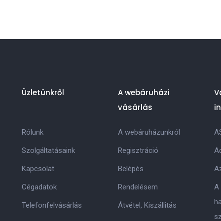
Üzletünkről
A webáruházi
V
vásárlás
i
Rólunk
A webáruházunkról
A
Szolgáltatásaink
Regisztráció
Ad
Kapcsolat
Belépés
Az
Cégadatok
Rendelésem
A
h
Telefonfelvásárlás
Átvétel, Kiszállitás
s