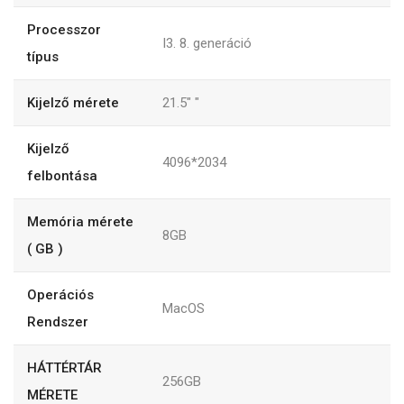
Processzor
I3. 8. generáció
típus
Kijelző mérete
21.5"
"
Kijelző
4096*2034
felbontása
Memória mérete
8GB
( GB )
Operációs
MacOS
Rendszer
HÁTTÉRTÁR
256GB
MÉRETE