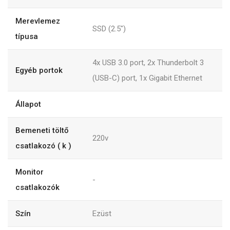
Merevlemez
SSD (2.5")
típusa
4x USB 3.0 port, 2x Thunderbolt 3
Egyéb portok
(USB-C) port, 1x Gigabit Ethernet
Állapot
Bemeneti töltő
220v
csatlakozó ( k )
Monitor
-
csatlakozók
Szín
Ezüst