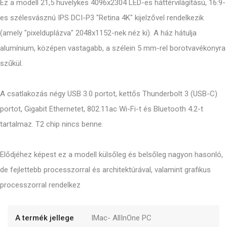
Ez a modell 21,5 hüvelykes 4096x2304 LED-es háttérvilágítású, 16:9-
es szélesvásznú IPS DCI-P3 "Retina 4K" kijelzővel rendelkezik
(amely "pixelduplázva" 2048x1152-nek néz ki). A ház hátulja
alumínium, középen vastagabb, a szélein 5 mm-rel borotvavékonyra
szűkül.
A csatlakozás négy USB 3.0 portot, kettős Thunderbolt 3 (USB-C)
portot, Gigabit Ethernetet, 802.11ac Wi-Fi-t és Bluetooth 4.2-t
tartalmaz. T2 chip nincs benne.
Elődjéhez képest ez a modell külsőleg és belsőleg nagyon hasonló,
de fejlettebb processzorral és architektúrával, valamint grafikus
processzorral rendelkez
A termék jellege
IMac- AllInOne PC