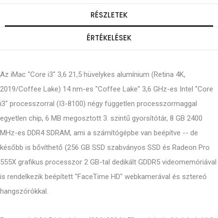
RÉSZLETEK
ÉRTÉKELÉSEK
Az iMac "Core i3" 3,6 21,5 hüvelykes alumínium (Retina 4K,
2019/Coffee Lake) 14 nm-es "Coffee Lake" 3,6 GHz-es Intel "Core
i3" processzorral (I3-8100) négy független processzormaggal
egyetlen chip, 6 MB megosztott 3. szintű gyorsítótár, 8 GB 2400
MHz-es DDR4 SDRAM, ami a számítógépbe van beépítve -- de
később is bővíthető (256 GB SSD szabványos SSD és Radeon Pro
555X grafikus processzor 2 GB-tal dedikált GDDR5 videomemóriával
is rendelkezik beépített "FaceTime HD" webkamerával és sztereó
hangszórókkal.