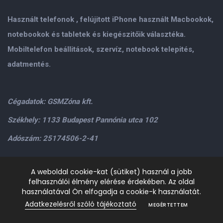
Használt telefonok , felújitott iPhone használt Macbookok,
notebookok és tabletek és kiegészitőik választéka.
Mobiltelefon beállitások, szervíz, notebook telepités,
adatmentés.
Cégadatok: GSMZóna kft.
Székhely: 1133 Budapest Pannónia utca 102
Adószám: 25174506-2-41
Személyes átvétel: GSMZóna kft. 1134.Bp. Váci út 9-15
A weboldal cookie-kat (sütiket) használ a jobb
felhasználói élmény elérése érdekében. Az oldal
H-P: 9.00-17.00,Szo: 9.00-13.00
+36205534995
+36209906363
használatával Ön elfogadja a cookie-k használatát.
/>email:
info@gsmzona.hu
gsmzonakft@gmail.com
Adatkezelésről szóló tájékoztató
MEGÉRTETTEM