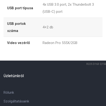
4x USB 3.0 port, 2x Thunderbolt 3
USB port típusa
(USB-C) port
USB portok
4+2
db
száma
Video vezérlő
Radeon Pro 555X/2GB
R225
D163
Q156
Üzletünkről
Rólunk
Szolgáltatásaink