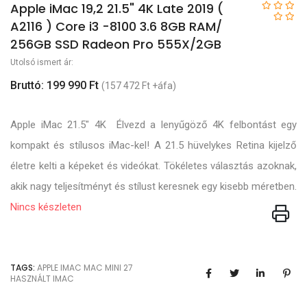
Apple iMac 19,2 21.5" 4K Late 2019 (
A2116 ) Core i3 -8100 3.6 8GB RAM/
256GB SSD Radeon Pro 555X/2GB
Utolsó ismert ár:
Bruttó: 199 990 Ft
(157 472 Ft +áfa)
Apple iMac 21.5" 4K ️ Élvezd a lenyűgöző 4K felbontást egy
kompakt és stílusos iMac-kel! A 21.5 hüvelykes Retina kijelző
életre kelti a képeket és videókat. Tökéletes választás azoknak,
akik nagy teljesítményt és stílust keresnek egy kisebb méretben.
Nincs készleten
TAGS:
APPLE
IMAC
MAC MINI
27
HASZNÁLT IMAC