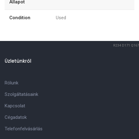
Állapot
Condition
Used
R234
D171
Q167
Üzletünkről
Rólunk
Szolgáltatásaink
Kapcsolat
Cégadatok
Telefonfelvásárlás