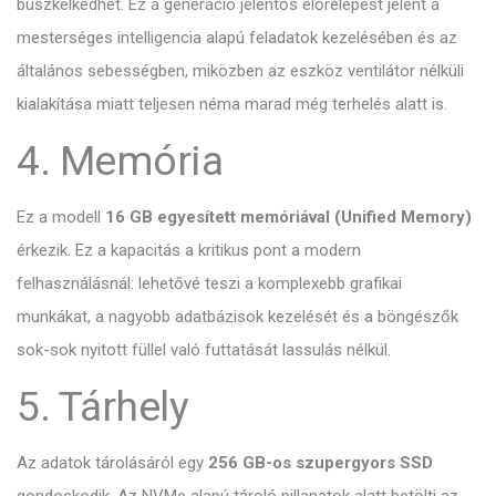
büszkélkedhet. Ez a generáció jelentős előrelépést jelent a
mesterséges intelligencia alapú feladatok kezelésében és az
általános sebességben, miközben az eszköz ventilátor nélküli
kialakítása miatt teljesen néma marad még terhelés alatt is.
4. Memória
Ez a modell
16 GB egyesített memóriával (Unified Memory)
érkezik. Ez a kapacitás a kritikus pont a modern
felhasználásnál: lehetővé teszi a komplexebb grafikai
munkákat, a nagyobb adatbázisok kezelését és a böngészők
sok-sok nyitott füllel való futtatását lassulás nélkül.
5. Tárhely
Az adatok tárolásáról egy
256 GB-os szupergyors SSD