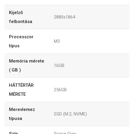
Kijelző
2880x1864
felbontása
Processzor
M3
típus
Memória mérete
16GB
( GB )
HÁTTÉRTÁR
256GB
MÉRETE
Merevlemez
SSD (M.2, NVME)
típusa
Szín
Space Gray