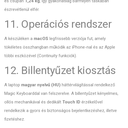
és csupán
1,24 kg
, így gyakorlatilag bármilyen táskában
észrevétlenül elfér.
11. Operációs rendszer
A készüléken a
macOS
legfrissebb verziója fut, amely
tökéletes összhangban működik az iPhone-nal és az Apple
többi eszközével (Continuity funkciók).
12. Billentyűzet kiosztás
A laptop
magyar nyelvű (HU)
háttérvilágítással rendelkező
Magic Keyboarddal van felszerelve. A billentyűzet kényelmes,
ollós mechanikával és dedikált
Touch ID
érzékelővel
rendelkezik a gyors és biztonságos bejelentkezéshez, illetve
fizetéshez.