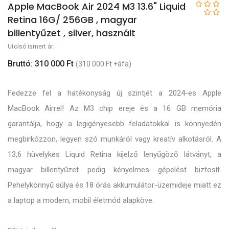
Apple MacBook Air 2024 M3 13.6" Liquid
Retina 16G/ 256GB , magyar
billentyűzet , silver, használt
Utolsó ismert ár:
Bruttó: 310 000 Ft
(310 000 Ft +áfa)
Fedezze fel a hatékonyság új szintjét a 2024-es Apple
MacBook Airrel! Az M3 chip ereje és a 16 GB memória
garantálja, hogy a legigényesebb feladatokkal is könnyedén
megbirkózzon, legyen szó munkáról vagy kreatív alkotásról. A
13,6 hüvelykes Liquid Retina kijelző lenyűgöző látványt, a
magyar billentyűzet pedig kényelmes gépelést biztosít.
Pehelykönnyű súlya és 18 órás akkumulátor-üzemideje miatt ez
a laptop a modern, mobil életmód alapköve.