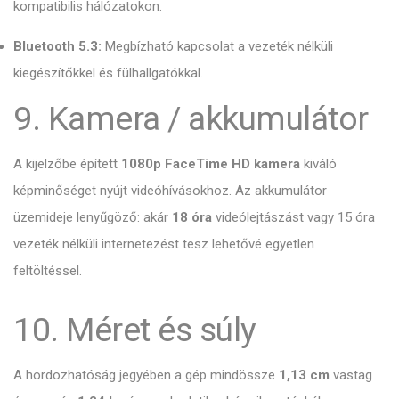
kompatibilis hálózatokon.
Bluetooth 5.3:
Megbízható kapcsolat a vezeték nélküli
kiegészítőkkel és fülhallgatókkal.
9. Kamera / akkumulátor
A kijelzőbe épített
1080p FaceTime HD kamera
kiváló
képminőséget nyújt videóhívásokhoz.
Az akkumulátor
üzemideje lenyűgöző: akár
18 óra
videólejtászást vagy 15 óra
vezeték nélküli internetezést tesz lehetővé egyetlen
feltöltéssel.
10. Méret és súly
A hordozhatóság jegyében a gép mindössze
1,13 cm
vastag