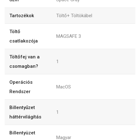
Tartozékok
Töltő+ Töltökábel
Töltő
MAGSAFE 3
csatlakozója
Töltőfej van a
1
csomagban?
Operációs
MacOS
Rendszer
Billentyűzet
1
háttérvilágítás
Billentyüzet
Magyar