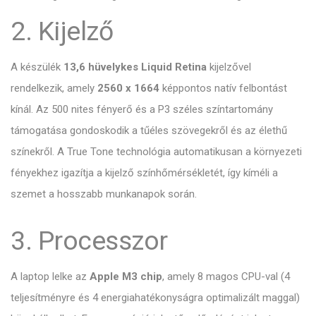
2. Kijelző
A készülék
13,6 hüvelykes Liquid Retina
kijelzővel
rendelkezik, amely
2560 x 1664
képpontos natív felbontást
kínál.
Az 500 nites fényerő és a P3 széles színtartomány
támogatása gondoskodik a tűéles szövegekről és az élethű
színekről. A True Tone technológia automatikusan a környezeti
fényekhez igazítja a kijelző színhőmérsékletét, így kíméli a
szemet a hosszabb munkanapok során.
3. Processzor
A laptop lelke az
Apple M3 chip
, amely 8 magos CPU-val (4
teljesítményre és 4 energiahatékonyságra optimalizált maggal)