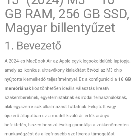
GB RAM, 256 GB SSD,
Magyar billentyűzet
1. Bevezető
A 2024-es MacBook Air az Apple egyik legsokoldalúbb laptopja,
amely az ikonikus, ultravékony kialakítást ötvözi az M3 chip
nyújtotta kiemelkedő teljesítménnyel. Ez a konfiguráció a
16 GB
memóriának
köszönhetően ideális választás kreatív
szakembereknek, egyetemistáknak és irodai felhasználóknak,
akik egyszerre sok alkalmazást futtatnak. Felújított vagy
újszerű állapotban ez a modell kiváló ár-érték arányú
befektetés, hiszen hosszú évekig garantálja a zökkenőmentes
munkavégzést és a legfrissebb szoftveres támogatást.