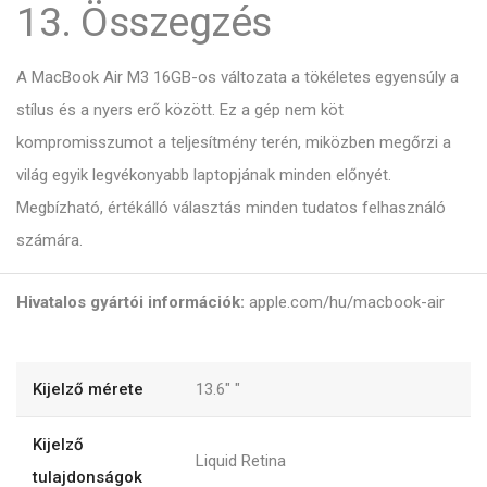
13. Összegzés
A MacBook Air M3 16GB-os változata a tökéletes egyensúly a
stílus és a nyers erő között. Ez a gép nem köt
kompromisszumot a teljesítmény terén, miközben megőrzi a
világ egyik legvékonyabb laptopjának minden előnyét.
Megbízható, értékálló választás minden tudatos felhasználó
számára.
Hivatalos gyártói információk:
apple.com/hu/macbook-air
Kijelző mérete
13.6"
"
Kijelző
Liquid Retina
tulajdonságok