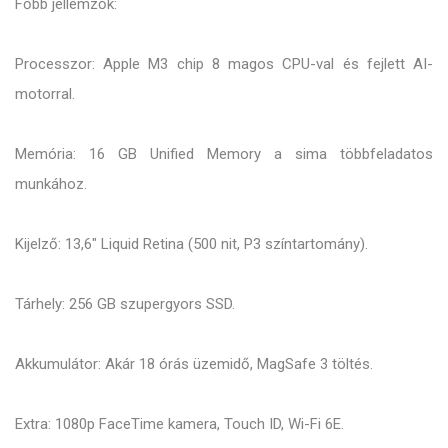
Főbb jellemzők:
Processzor: Apple M3 chip 8 magos CPU-val és fejlett AI-
motorral.
Memória: 16 GB Unified Memory a sima többfeladatos
munkához.
Kijelző: 13,6" Liquid Retina (500 nit, P3 színtartomány).
Tárhely: 256 GB szupergyors SSD.
Akkumulátor: Akár 18 órás üzemidő, MagSafe 3 töltés.
Extra: 1080p FaceTime kamera, Touch ID, Wi-Fi 6E.