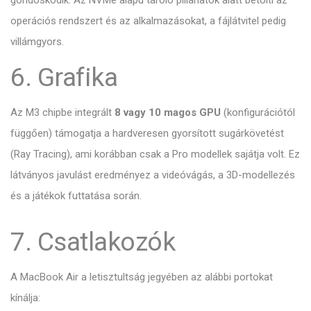
gondoskodik. Az NVMe alapú tároló pillanatok alatt betölti az
operációs rendszert és az alkalmazásokat, a fájlátvitel pedig
villámgyors.
6. Grafika
Az M3 chipbe integrált
8 vagy 10 magos GPU
(konfigurációtól
függően) támogatja a hardveresen gyorsított sugárkövetést
(Ray Tracing), ami korábban csak a Pro modellek sajátja volt.
Ez
látványos javulást eredményez a videóvágás, a 3D-modellezés
és a játékok futtatása során.
7. Csatlakozók
A MacBook Air a letisztultság jegyében az alábbi portokat
kínálja: