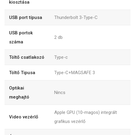
kiosztása
USB port típusa
Thunderbolt 3-Type-C
USB portok
2
db
száma
Töltő csatlakozó
Type-c
Töltő Tipusa
Type-C+MAGSAFE 3
Optikai
Nincs
meghajtó
Apple GPU (10-magos) integrált
Video vezérlő
grafikus vezérlő