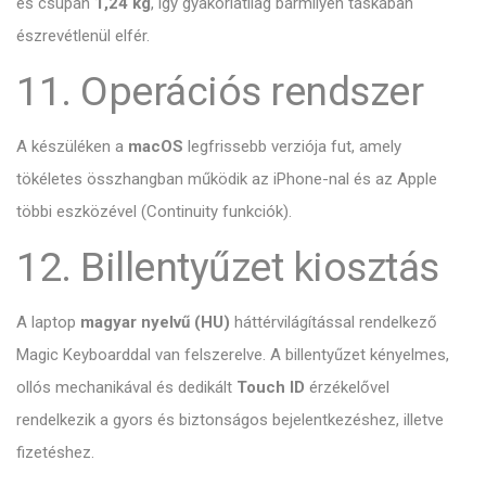
és csupán
1,24 kg
, így gyakorlatilag bármilyen táskában
észrevétlenül elfér.
11. Operációs rendszer
A készüléken a
macOS
legfrissebb verziója fut, amely
tökéletes összhangban működik az iPhone-nal és az Apple
többi eszközével (Continuity funkciók).
12. Billentyűzet kiosztás
A laptop
magyar nyelvű (HU)
háttérvilágítással rendelkező
Magic Keyboarddal van felszerelve. A billentyűzet kényelmes,
ollós mechanikával és dedikált
Touch ID
érzékelővel
rendelkezik a gyors és biztonságos bejelentkezéshez, illetve
fizetéshez.