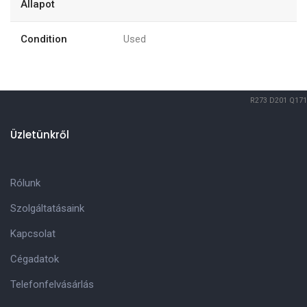
Állapot
Condition
Used
R273
D201
Q171
Üzletünkről
Rólunk
Szolgáltatásaink
Kapcsolat
Cégadatok
Telefonfelvásárlás