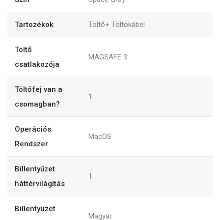
Tartozékok
Töltő+ Töltökábel
Töltő
MAGSAFE 3
csatlakozója
Töltőfej van a
1
csomagban?
Operációs
MacOS
Rendszer
Billentyűzet
1
háttérvilágítás
Billentyüzet
Magyar