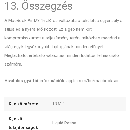
13. Összegzés
A MacBook Air M3 16GB-os változata a tökéletes egyensúly a
stílus és a nyers erő között. Ez a gép nem köt
kompromisszumot a teljesítmény terén, miközben megőrzi a
világ egyik legvékonyabb laptopjának minden előnyét.
Megbízható, értékálló választás minden tudatos felhasználó
számára.
Hivatalos gyártói információk:
apple.com/hu/macbook-air
Kijelző mérete
13.6"
"
Kijelző
Liquid Retina
tulajdonságok