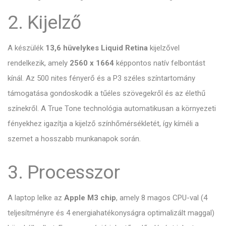
2. Kijelző
A készülék
13,6 hüvelykes Liquid Retina
kijelzővel
rendelkezik, amely
2560 x 1664
képpontos natív felbontást
kínál.
Az 500 nites fényerő és a P3 széles színtartomány
támogatása gondoskodik a tűéles szövegekről és az élethű
színekről. A True Tone technológia automatikusan a környezeti
fényekhez igazítja a kijelző színhőmérsékletét, így kíméli a
szemet a hosszabb munkanapok során.
3. Processzor
A laptop lelke az
Apple M3 chip
, amely 8 magos CPU-val (4
teljesítményre és 4 energiahatékonyságra optimalizált maggal)