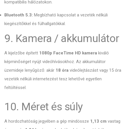
kompatibilis hálózatokon.
Bluetooth 5.3:
Megbízható kapcsolat a vezeték nélküli
kiegészítőkkel és fülhallgatókkal.
9. Kamera / akkumulátor
A kijelzőbe épített
1080p FaceTime HD kamera
kiváló
képminőséget nyújt videóhívásokhoz.
Az akkumulátor
üzemideje lenyűgöző: akár
18 óra
videólejtászást vagy 15 óra
vezeték nélküli internetezést tesz lehetővé egyetlen
feltöltéssel.
10. Méret és súly
A hordozhatóság jegyében a gép mindössze
1,13 cm
vastag