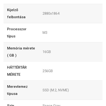
Kijelző
2880x1864
felbontása
Processzor
M3
típus
Memória mérete
16GB
( GB )
HÁTTÉRTÁR
256GB
MÉRETE
Merevlemez
SSD (M.2, NVME)
típusa
Szín
Space Gray