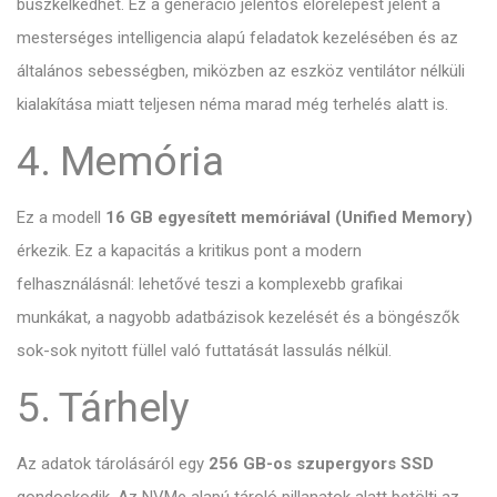
büszkélkedhet. Ez a generáció jelentős előrelépést jelent a
mesterséges intelligencia alapú feladatok kezelésében és az
általános sebességben, miközben az eszköz ventilátor nélküli
kialakítása miatt teljesen néma marad még terhelés alatt is.
4. Memória
Ez a modell
16 GB egyesített memóriával (Unified Memory)
érkezik. Ez a kapacitás a kritikus pont a modern
felhasználásnál: lehetővé teszi a komplexebb grafikai
munkákat, a nagyobb adatbázisok kezelését és a böngészők
sok-sok nyitott füllel való futtatását lassulás nélkül.
5. Tárhely
Az adatok tárolásáról egy
256 GB-os szupergyors SSD