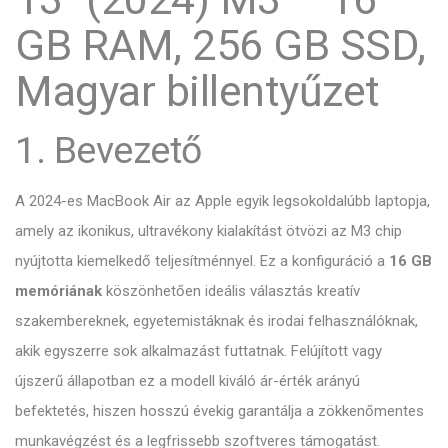
GB RAM, 256 GB SSD,
Magyar billentyűzet
1. Bevezető
A 2024-es MacBook Air az Apple egyik legsokoldalúbb laptopja,
amely az ikonikus, ultravékony kialakítást ötvözi az M3 chip
nyújtotta kiemelkedő teljesítménnyel. Ez a konfiguráció a
16 GB
memóriának
köszönhetően ideális választás kreatív
szakembereknek, egyetemistáknak és irodai felhasználóknak,
akik egyszerre sok alkalmazást futtatnak. Felújított vagy
újszerű állapotban ez a modell kiváló ár-érték arányú
befektetés, hiszen hosszú évekig garantálja a zökkenőmentes
munkavégzést és a legfrissebb szoftveres támogatást.