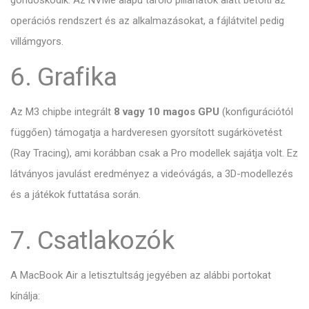
gondoskodik. Az NVMe alapú tároló pillanatok alatt betölti az
operációs rendszert és az alkalmazásokat, a fájlátvitel pedig
villámgyors.
6. Grafika
Az M3 chipbe integrált
8 vagy 10 magos GPU
(konfigurációtól
függően) támogatja a hardveresen gyorsított sugárkövetést
(Ray Tracing), ami korábban csak a Pro modellek sajátja volt.
Ez
látványos javulást eredményez a videóvágás, a 3D-modellezés
és a játékok futtatása során.
7. Csatlakozók
A MacBook Air a letisztultság jegyében az alábbi portokat
kínálja: