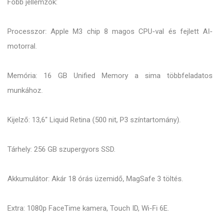
Főbb jellemzők:
Processzor: Apple M3 chip 8 magos CPU-val és fejlett AI-
motorral.
Memória: 16 GB Unified Memory a sima többfeladatos
munkához.
Kijelző: 13,6" Liquid Retina (500 nit, P3 színtartomány).
Tárhely: 256 GB szupergyors SSD.
Akkumulátor: Akár 18 órás üzemidő, MagSafe 3 töltés.
Extra: 1080p FaceTime kamera, Touch ID, Wi-Fi 6E.