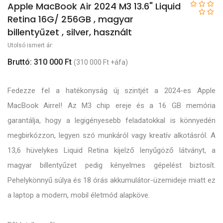
Apple MacBook Air 2024 M3 13.6" Liquid
Retina 16G/ 256GB , magyar
billentyűzet , silver, használt
Utolsó ismert ár:
Bruttó: 310 000 Ft
(310 000 Ft +áfa)
Fedezze fel a hatékonyság új szintjét a 2024-es Apple
MacBook Airrel! Az M3 chip ereje és a 16 GB memória
garantálja, hogy a legigényesebb feladatokkal is könnyedén
megbirkózzon, legyen szó munkáról vagy kreatív alkotásról. A
13,6 hüvelykes Liquid Retina kijelző lenyűgöző látványt, a
magyar billentyűzet pedig kényelmes gépelést biztosít.
Pehelykönnyű súlya és 18 órás akkumulátor-üzemideje miatt ez
a laptop a modern, mobil életmód alapköve.