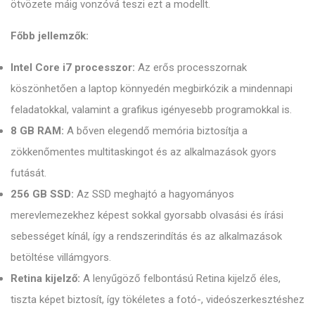
ötvözete máig vonzóvá teszi ezt a modellt.
Főbb jellemzők:
Intel Core i7 processzor:
Az erős processzornak
köszönhetően a laptop könnyedén megbirkózik a mindennapi
feladatokkal, valamint a grafikus igényesebb programokkal is.
8 GB RAM:
A bőven elegendő memória biztosítja a
zökkenőmentes multitaskingot és az alkalmazások gyors
futását.
256 GB SSD:
Az SSD meghajtó a hagyományos
merevlemezekhez képest sokkal gyorsabb olvasási és írási
sebességet kínál, így a rendszerindítás és az alkalmazások
betöltése villámgyors.
Retina kijelző:
A lenyűgöző felbontású Retina kijelző éles,
tiszta képet biztosít, így tökéletes a fotó-, videószerkesztéshez