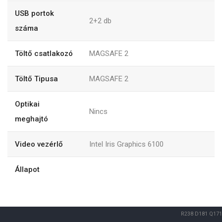
USB portok
2+2
db
száma
Töltő csatlakozó
MAGSAFE 2
Töltő Tipusa
MAGSAFE 2
Optikai
Nincs
meghajtó
Video vezérlő
Intel Iris Graphics 6100
Állapot
R238
D181
Q171