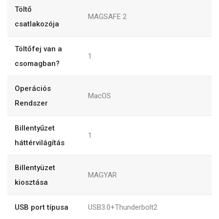
Töltő
MAGSAFE 2
csatlakozója
Töltőfej van a
1
csomagban?
Operációs
MacOS
Rendszer
Billentyűzet
1
háttérvilágítás
Billentyüzet
MAGYAR
kiosztása
USB port típusa
USB3.0+Thunderbolt2