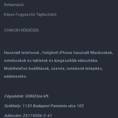
Reklamáció
Képes Fogyasztói Tájékoztató
GYAKORI KÉRDÉSEK
Használt telefonok , felújitott iPhone használt Macbookok,
notebookok és tabletek és kiegészitőik választéka.
Mobiltelefon beállitások, szervíz, notebook telepités,
adatmentés.
Cégadatok: GSMZóna kft.
Székhely: 1133 Budapest Pannónia utca 102
Adószám: 25174506-2-41