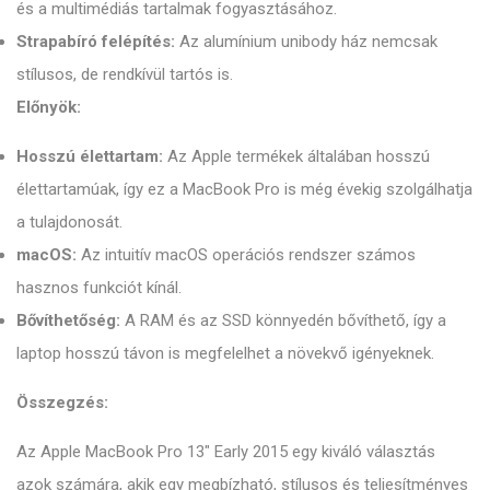
és a multimédiás tartalmak fogyasztásához.
Strapabíró felépítés:
Az alumínium unibody ház nemcsak
stílusos, de rendkívül tartós is.
Előnyök:
Hosszú élettartam:
Az Apple termékek általában hosszú
élettartamúak, így ez a MacBook Pro is még évekig szolgálhatja
a tulajdonosát.
macOS:
Az intuitív macOS operációs rendszer számos
hasznos funkciót kínál.
Bővíthetőség:
A RAM és az SSD könnyedén bővíthető, így a
laptop hosszú távon is megfelelhet a növekvő igényeknek.
Összegzés:
Az Apple MacBook Pro 13" Early 2015 egy kiváló választás
azok számára, akik egy megbízható, stílusos és teljesítményes