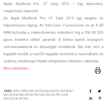
Apple MacBook Pro 13" Early 2015 – Egy klasszikus,
megbízható választás
Az Apple MacBook Pro 13" Early 2015 egy elegáns és
teljesítményes laptop. Az Intel Core i7 processzor és az 8 GB
RAM biztosítja a zökkenőmentes működést, míg a 256 GB SSD
gyors betöltési időket garantál. A Retina kijelző lenyűgöző
színvisszaadással és élességgel rendelkezik. Bár már nem a
legújabb modell, a macOS legújabb verzióival is használható, és
számos mindennapi feladat elvégzésére tökéletes választás.
Nincs készleten
TAGS:
APPLE
APPLE MACBOOK
MACBOOK
HASZNÁLT
MACBOOK
MACBOOK PRO
MACBOOK PRO 2019
MACBOOK RETINA