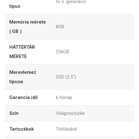
I5-5. generáció
típus
Memória mérete
8GB
( GB )
HÁTTÉRTÁR
256GB
MÉRETE
Merevlemez
SSD (2.5")
típusa
Garancia idő
6
hónap
Szín
Világosszürke
Tartozékok
Töltökábel