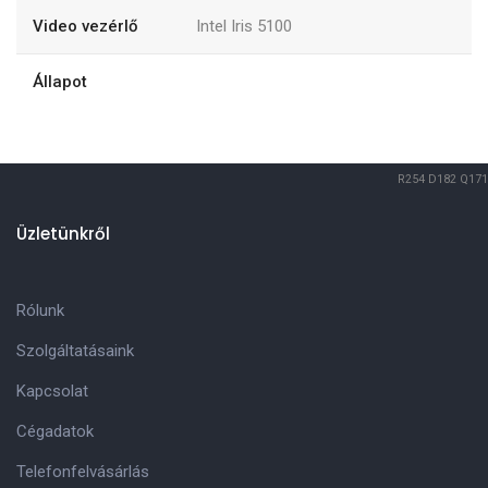
Video vezérlő
Intel Iris 5100
Állapot
R254
D182
Q171
Üzletünkről
Rólunk
Szolgáltatásaink
Kapcsolat
Cégadatok
Telefonfelvásárlás