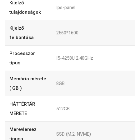
Kijelző
Ips-panel
tulajdonságok
Kijelző
2560*1600
felbontása
Processzor
I5-4258U 2.40GHz
típus
Memória mérete
8GB
( GB )
HÁTTÉRTÁR
512GB
MÉRETE
Merevlemez
SSD (M.2, NVME)
típusa