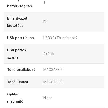
1
háttérvilágítás
Billentyüzet
EU
kiosztása
USB port típusa
USB3.0+Thunderbolt2
USB portok
2+2
db
száma
Töltő csatlakozó
MAGSAFE 2
Töltő Tipusa
MAGSAFE 2
Optikai
Nincs
meghajtó