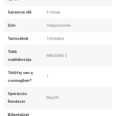
Garancia idő
6
hónap
Szín
Világosszürke
Tartozékok
Töltökábel
Töltő
MAGSAFE 2
csatlakozója
Töltőfej van a
1
csomagban?
Operációs
MacOS
Rendszer
Billentyűzet