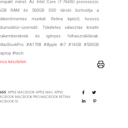
ompakt méret. Az Intel Core i7-7660U processzor,
6GB RAM és 500GB SSD tároló biztosítja a
ökkenőmentes munkát. Retina kijelző, hosszú
kkumulátor-üzemidő. Tökéletes választás kreatív
zakembereknek és igényes felhasználóknak.
MacBookPro #A1708 #Apple #i7 #16GB #500GB
laptop #tech
incs készleten
AGS:
APPLE MACBOOK
APPLE MAC
APPLE
ACBOOK
MACBOOK PRO
MACBOOK RETINA
ACBOOK 13