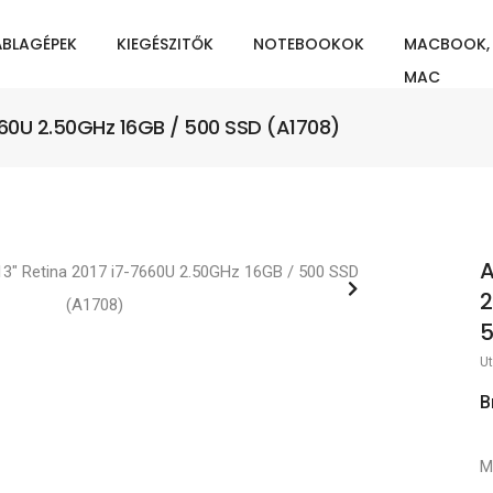
ÁBLAGÉPEK
KIEGÉSZITŐK
NOTEBOOKOK
MACBOOK,
MAC
660U 2.50GHz 16GB / 500 SSD (A1708)
A
2
5
Ut
B
M