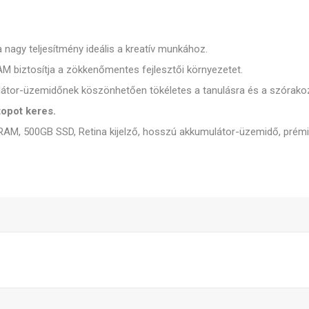
a nagy teljesítmény ideális a kreatív munkához.
 biztosítja a zökkenőmentes fejlesztői környezetet.
átor-üzemidőnek köszönhetően tökéletes a tanulásra és a szórako
topot keres.
 RAM, 500GB SSD, Retina kijelző, hosszú akkumulátor-üzemidő, prémi