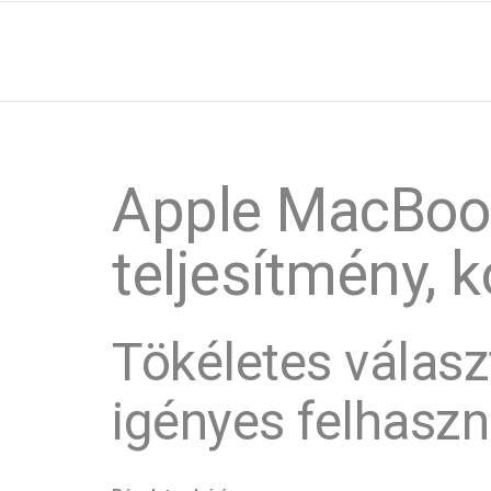
Apple MacBook
teljesítmény, 
Tökéletes válas
igényes felhasz