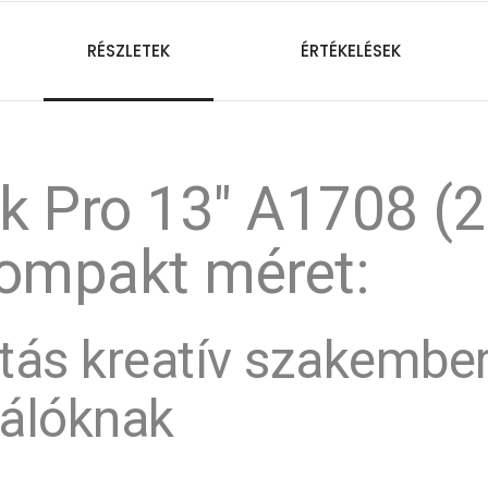
RÉSZLETEK
ÉRTÉKELÉSEK
 Pro 13" A1708 (2
kompakt méret:
ztás kreatív szakembe
nálóknak