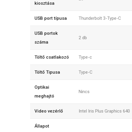
kiosztása
USB port típusa
Thunderbolt 3-Type-C
USB portok
2
db
száma
Töltő csatlakozó
Type-c
Töltő Tipusa
Type-C
Optikai
Nincs
meghajtó
Video vezérlő
Intel Iris Plus Graphics 640
Állapot