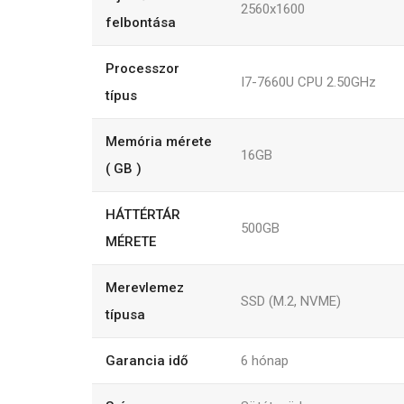
2560x1600
felbontása
Processzor
I7-7660U CPU 2.50GHz
típus
Memória mérete
16GB
( GB )
HÁTTÉRTÁR
500GB
MÉRETE
Merevlemez
SSD (M.2, NVME)
típusa
Garancia idő
6
hónap