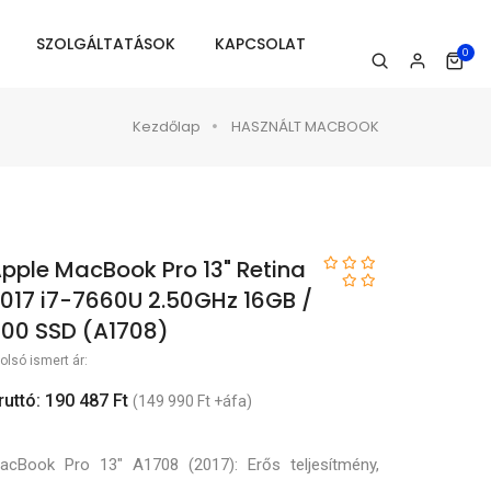
SZOLGÁLTATÁSOK
KAPCSOLAT
0
Kezdőlap
HASZNÁLT MACBOOK
pple MacBook Pro 13" Retina
017 i7-7660U 2.50GHz 16GB /
00 SSD (A1708)
olsó ismert ár:
ruttó: 190 487 Ft
(149 990 Ft +áfa)
acBook Pro 13" A1708 (2017): Erős teljesítmény,