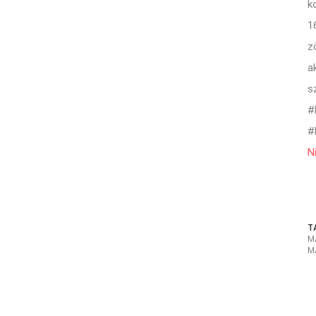
k
1
z
a
s
#
#
N
T
M
M