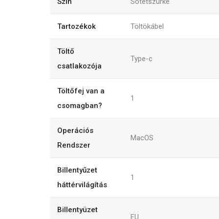
Szín
Sötétszürke
Tartozékok
Töltökábel
Töltő
Type-c
csatlakozója
Töltőfej van a
1
csomagban?
Operációs
MacOS
Rendszer
Billentyűzet
1
háttérvilágítás
Billentyüzet
EU