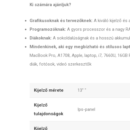
Ki számára ajánljuk?
Grafikusoknak és tervezőknek:
A kiváló kijelző és 
Programozóknak:
A gyors processzor és a nagy RAM
Diákoknak:
A sokoldalúságnak és a hosszú akkumul
Mindenkinek, aki egy megbízható és stílusos lap
MacBook Pro, A1708, Apple, laptop, i7, 7660U, 16GB
diák, fotósok, videó szerkesztők
Kijelző mérete
13"
"
Kijelző
Ips-panel
tulajdonságok
Kijelző