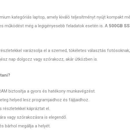
mium kategóriás laptop, amely kiváló teljesítményt nyújt kompakt m
s működést még a legigényesebb feladatok esetén is. A
500GB SSD
 részletekkel varázsolja el a szemed, tökéletes választás fotósokna
gész nap dolgozz vagy szórakozz, akár útközben is.
tani?
AM biztosítja a gyors és hatékony munkavégzést.
g helyed lesz programjaidhoz és fájljaidhoz.
s részletekkel kápráztat el.
a vagy szórakozásra is elegendő.
 bárhol megállja a helyét.