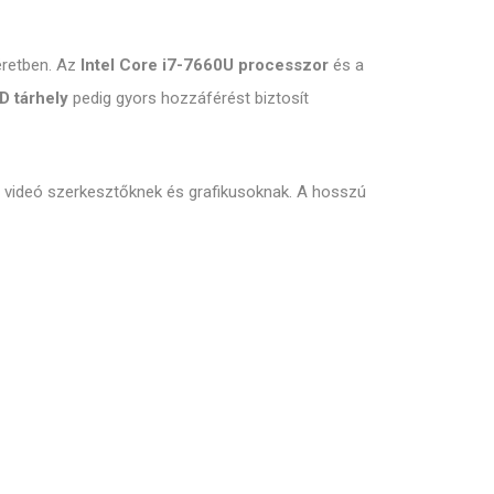
éretben. Az
Intel Core i7-7660U processzor
és a
 tárhely
pedig gyors hozzáférést biztosít
k, videó szerkesztőknek és grafikusoknak. A hosszú