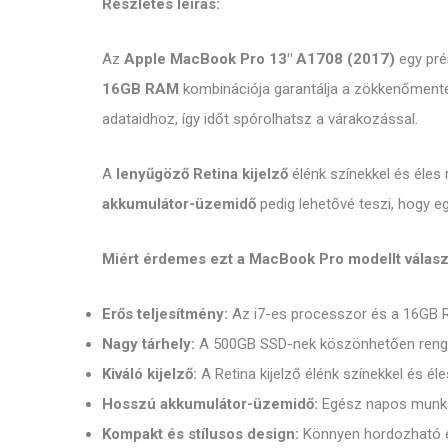
Részletes leírás:
Az
Apple MacBook Pro 13" A1708 (2017)
egy pré
16GB RAM
kombinációja garantálja a zökkenőmente
adataidhoz, így időt spórolhatsz a várakozással.
A
lenyűgöző Retina kijelző
élénk színekkel és éles
akkumulátor-üzemidő
pedig lehetővé teszi, hogy e
Miért érdemes ezt a MacBook Pro modellt válasz
Erős teljesítmény:
Az i7-es processzor és a 16GB R
Nagy tárhely:
A 500GB SSD-nek köszönhetően rengete
Kiváló kijelző:
A Retina kijelző élénk színekkel és éle
Hosszú akkumulátor-üzemidő:
Egész napos munkár
Kompakt és stílusos design:
Könnyen hordozható és